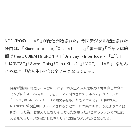
NORIKIYOの「L.I.V.S.」が配信開始された。今回デジタル配信された
楽曲は、「Sinner's Excuse」「Cut Da Bullshit」「履歴書」「ギャラは倍
額で (feat. OJIBAH & BRON-K)」「One Day ～Interrlude～」「ゴミ」
「HARVEST」「Sweet Pain」「Don't Kill UR...」「VICE」「L.I.V.S.」「なめん
じゃねぇ」「続人生」を含む全13曲となっている。
自身が難病に罹患し、自分のこれまでの人生と未来を改めて考え直したタイ
ミングに「Life Is Very Short」をテーマに制作されたアルバム。タイトルの
「L.I.V.S.」はLife Is Very Shortの頭文字を取ったものである。今作は本来、
NORIKIYOが収監中にリリースされる予定だった作品であり、予定より早く出
所が叶った為、お蔵入りになりそうだったが聴きたいと言うファンの声に応
える形でリリースが決定したキャリア12枚目のアルバムとなってる。