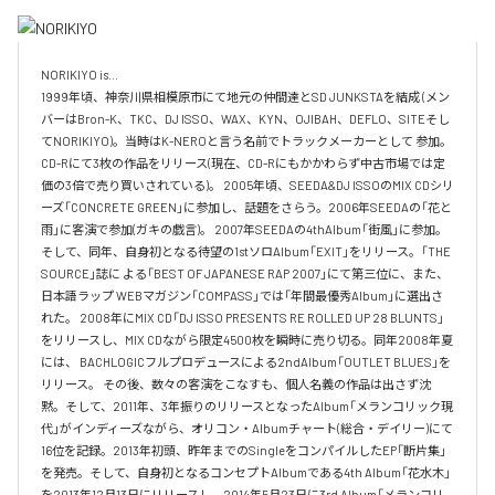
NORIKIYO is...　 

1999年頃、神奈川県相模原市にて地元の仲間達とSD JUNKSTAを結成 (メン
バーはBron-K、TKC、DJ ISSO、WAX、KYN、OJIBAH、DEFLO、SITEそし
てNORIKIYO)。当時はK-NEROと言う名前でトラックメーカーとして 参加。
CD-Rにて3枚の作品をリリース(現在、CD-Rにもかかわらず中古市場では定
価の3倍で売り買いされている)。 2005年頃、SEEDA&DJ ISSOのMIX CDシリ
ーズ「CONCRETE GREEN」に参加し、話題をさらう。2006年SEEDAの「花と
雨」に客演で参加(ガキの戯言)。 2007年SEEDAの4thAlbum「街風」に参加。
そして、同年、自身初となる待望の1stソロAlbum「EXIT」をリリース。「THE 
SOURCE」誌に よる「BEST OF JAPANESE RAP 2007」にて第三位に、また、
日本語ラップ WEBマガジン「COMPASS」では「年間最優秀Album」に選出さ
れた。 2008年にMIX CD「DJ ISSO PRESENTS RE ROLLED UP 28 BLUNTS」 
をリリースし、MIX CDながら限定4500枚を瞬時に売り切る。同年2008年夏
には、 BACHLOGICフルプロデュースによる2ndAlbum「OUTLET BLUES」を
リリース。 その後、数々の客演をこなすも、個人名義の作品は出さず沈
黙。そして、2011年、3年振りのリリースとなったAlbum「メランコリック現
代」がインディーズながら、オリコン・Albumチャート(総合・デイリー)にて
16位を記録。2013年初頭、昨年までのSingleをコンパイルしたEP「断片集」
を発売。そして、自身初となるコンセプトAlbumである4th Album「花水木」
を2013年12月13日にリリースし、2014年5月23日に3rd Album「メランコリ