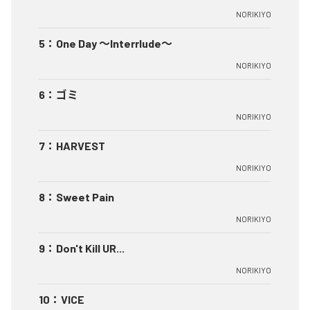
NORIKIYO
5
：
One Day ～Interrlude～
NORIKIYO
6
：
ゴミ
NORIKIYO
7
：
HARVEST
NORIKIYO
8
：
Sweet Pain
NORIKIYO
9
：
Don't Kill UR...
NORIKIYO
10
：
VICE