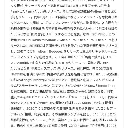
ック現代」をレーベルメイトであるWATT a.k.aヨッテルブッテルが全曲
RemixしたRemix Albumをリリース。そして2014に5枚目のAlbum「雲と泥と
手」をリリース。同年8月31日には自身初となるワンマンライブを恵比寿リキ
ッドルームにて開催し、初のワンマンライブながら、満員御礼。各方面から
絶賛の嵐を受け映像化を希望する声が後を後を絶たない中、12月に６枚目の
Albumとなる「如雨露」をリリースすることを発表。なお、2014年に、この
時点で3rd AlbumのRemix Album 、4th Album、5th Album、6th Albumをリ
リースした。2015年には客演を多く呼び制作された実験的断片集をリリース
し、2017年には7th Album「Bouquet」をリリースし恵比寿リキッドルームに
てワンマンライブを成功させ、2018年に8th Album「馬鹿と鋏と」をリリー
ス。2019年に9曲入りの作品集「O.S.D」をリリースし、同年３月、9th 
Albumとなる「平成エクスプレス」をリリース。同じ神奈川県のOGである
MACCHOを客演に呼んだ「俺達の唄」は現在も名曲と言われ、同Album収録曲
の「What do you want?」のMVはアジアで一番危険と名高いフィリピンのス
ラム「スモーキーマウンテン」にてフィリピンのHIPHOP Crew 「Tondo Tribe」
と共に撮影。これは映画監督「富田克也(空族)」が手がけ話題になる。同年、
盟友であるAKLOとのスプリットアルバム「New Drug」をリリースし、同年自
身のワンマンライブをHIPHOPの聖地と呼ばれているClub Citta’にて開催し
満員御礼。2020年には架空の街の裏側を生きる者達を描写したコンセプト
アルバム「相模川町」を発表。その後数曲シングルを出し、BACHLOGICとの
共作「流行病」をリリースした後、突如として表の世界から姿を消すハメにな
る。檻の中で自由を奪われてる間に作詞した10th Album「犯行声明」は2023