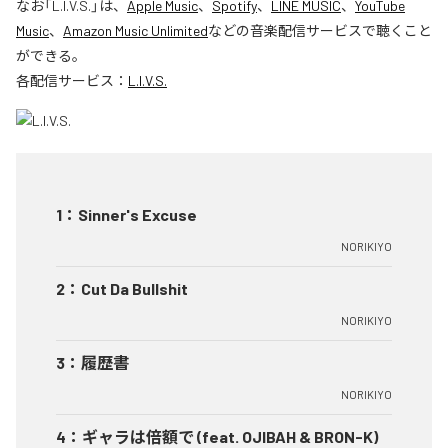
なお「
L.I.V.S.
」は、
Apple Music
、
Spotify
、
LINE MUSIC
、
YouTube
Music
、
Amazon Music Unlimited
などの音楽配信サービスで聴くこと
ができる。
各配信サービス：
L.I.V.S.
1
：
Sinner's Excuse
NORIKIYO
2
：
Cut Da Bullshit
NORIKIYO
3
：
履歴書
NORIKIYO
4
：
ギャラは倍額で (feat. OJIBAH & BRON-K)