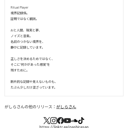
Ritual Player

境界記録係。

証明ではなく観測。

AIと人間、現実と夢、

ノイズと音楽。

名前のつかない境界を、

静かに記録しています。

正しさを決めるためではなく、

そこに“何かがあった感覚”を

残すために。

断片的な記録や見えないものも、

たぶん少しだけ混ざっています。
がしらさん
の他のリリース：
がしらさん
https://linktr.ee/gashirasan