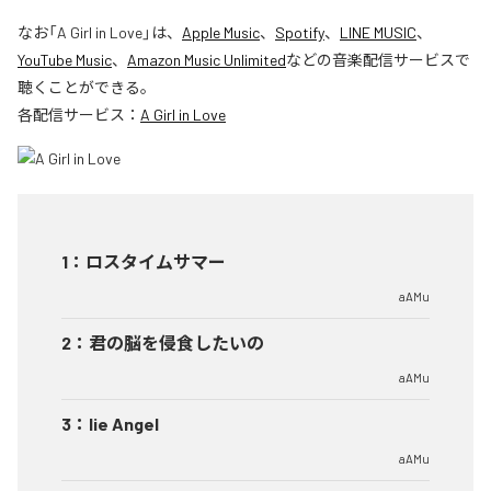
なお「
A Girl in Love
」は、
Apple Music
、
Spotify
、
LINE MUSIC
、
YouTube Music
、
Amazon Music Unlimited
などの音楽配信サービスで
聴くことができる。
各配信サービス：
A Girl in Love
1
：
ロスタイムサマー
aAMu
2
：
君の脳を侵食したいの
aAMu
3
：
lie Angel
aAMu