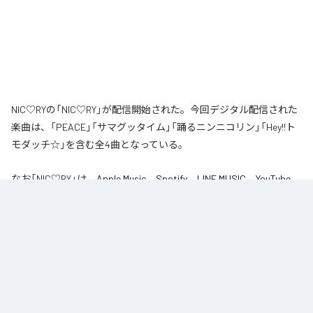
NIC♡RYの「NIC♡RY」が配信開始された。今回デジタル配信された
楽曲は、「PEACE」「サマグッタイム」「踊るニンニコリン」「Hey!!ト
モダッチ☆」を含む全4曲となっている。
なお「
NIC♡RY
」は、
Apple Music
、
Spotify
、
LINE MUSIC
、
YouTube
Music
、
Amazon Music Unlimited
などの音楽配信サービスで聴くこと
ができる。
各配信サービス：
NIC♡RY