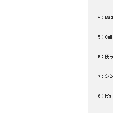
4
：
Bad
5
：
Cal
6
：
灰
7
：
シ
8
：
It’s