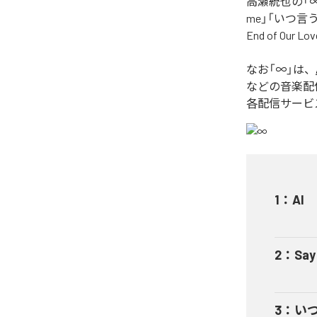
高瀬統也の「∞
me」「いつ言う？」
End of O
なお「
∞
」は、
などの音楽配
各配信サービ
1
：
AI
2
：
Say
3
：
い