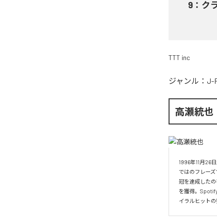
9
：
ク
TTT inc
ジャンル：
J-
高瀬統也
1996年11
ではのフレーズ
冠を達成したの
を獲得。Spo
イラルヒットの