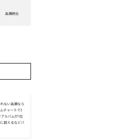
高瀬統也
られない高瀬なら
ムチャートで3
アルバムが1位
かに超えるなどバ