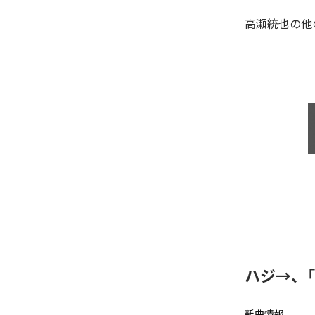
高瀬統也
の他
ハジ→、
新曲情報