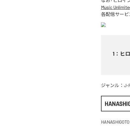
なお「
ヒロイ
Music Unlimite
各配信サービ
1
：
ヒ
ジャンル：
J-
HANASHI
HANASHIGOTO