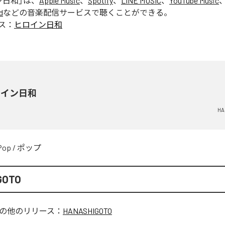
ン日和
」は、
Apple Music
、
Spotify
、
LINE MUSIC
、
YouTube Music
d
などの音楽配信サービスで聴くことができる。
ス：
ヒロイン日和
ロイン日和
HA
Pop
/
ポップ
GOTO
の他のリリース：
HANASHIGOTO