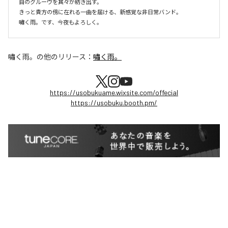
自のグルーヴを其々が紡ぎ出す。

きっと貴方の傍に在れる一曲を届ける、新感覚な非日常バンド。

嘯く雨。です、今夜もよろしく。
嘯く雨。
の他のリリース：
嘯く雨。
https://usobukuame.wixsite.com/offecial
https://usobuku.booth.pm/