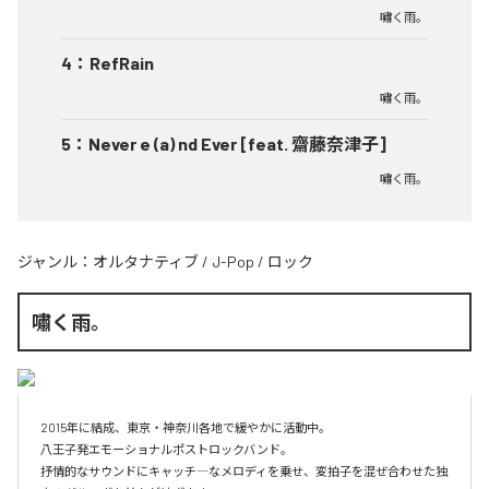
嘯く雨。
4
：
RefRain
嘯く雨。
5
：
Never e (a) nd Ever [feat. 齋藤奈津子]
嘯く雨。
ジャンル：
オルタナティブ
/
J-Pop
/
ロック
嘯く雨。
2015年に結成、東京・神奈川各地で緩やかに活動中。

八王子発エモーショナルポストロックバンド。

抒情的なサウンドにキャッチ―なメロディを乗せ、変拍子を混ぜ合わせた独