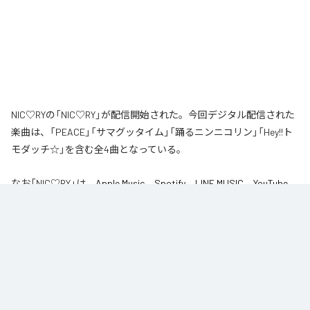
NIC♡RYの「NIC♡RY」が配信開始された。今回デジタル配信された
楽曲は、「PEACE」「サマグッタイム」「踊るニンニコリン」「Hey!!ト
モダッチ☆」を含む全4曲となっている。
なお「
NIC♡RY
」は、
Apple Music
、
Spotify
、
LINE MUSIC
、
YouTube
Music
、
Amazon Music Unlimited
などの音楽配信サービスで聴くこと
ができる。
各配信サービス：
NIC♡RY