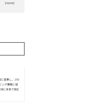
ENGINE
務に従事し、250
ンニング業務に従
の解決に本気で挑む