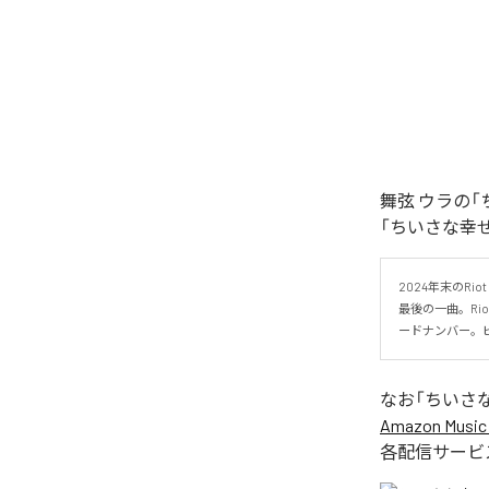
舞弦 ウラの
「ちいさな幸
2024年末のRi
最後の一曲。Ri
ードナンバー。
なお「
ちいさ
Amazon Music 
各配信サービ