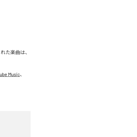
信された楽曲は、
ube Music
、