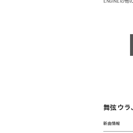
ENGINE
の他
舞弦 ウ
新曲情報