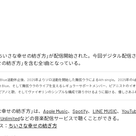
「ちいさな幸せの紡ぎ方」が配信開始された。今回デジタル配信
せの紡ぎ方」を含む全1曲となっている。
ot Blue活動休止後、2025年よりソロ活動を開始した舞弦ウラによる4th single。 2025年
ot Blue、そして舞弦ウラのライブを支えるレギュラーサポートメンバー、ピアニストのイ
ピアノと歌、そしてヴァイオリンのシンプルな構成で語りかけるように届ける、優しさあふ
な幸せの紡ぎ方
」は、
Apple Music
、
Spotify
、
LINE MUSIC
、
YouTub
Unlimited
などの音楽配信サービスで聴くことができる。
ス：
ちいさな幸せの紡ぎ方