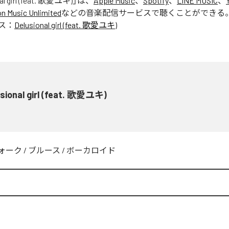
al girl (feat. 歌愛ユキ)
」は、
Apple Music
、
Spotify
、
LINE MUSIC
、
 Music Unlimited
などの音楽配信サービスで聴くことができる
ス：
Delusional girl (feat. 歌愛ユキ)
sional girl (feat. 歌愛ユキ)
ォーク
/
ブルース
/
ボーカロイド