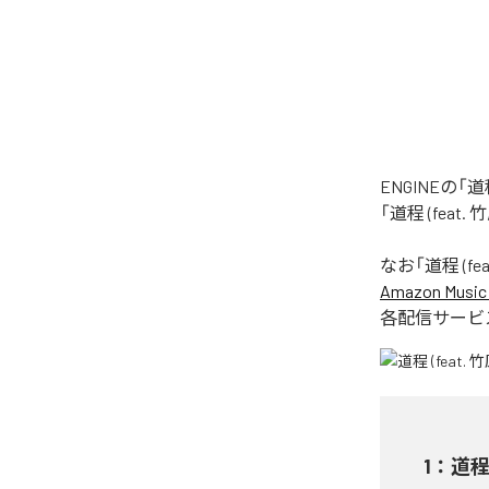
ENGINEの
「道程 (fea
なお「
道程 (f
Amazon Music 
各配信サービ
1
：
道程