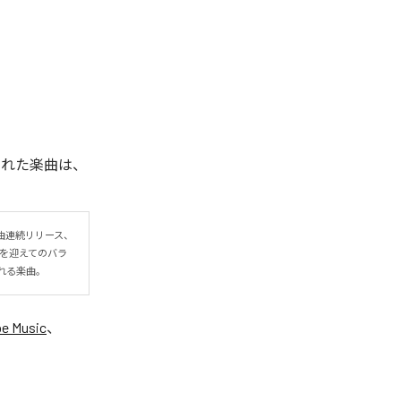
された楽曲は、
の4曲連続リリース、
オを迎えてのバラ
れる楽曲。
e Music
、