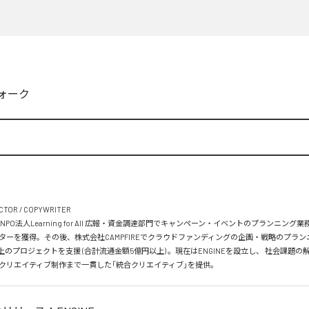
ォーク
CTOR / COPYWRITER

。NPO法人Learning for All 広報・資金調達部門でキャンペーン・イベントのプランニング業
ターを獲得。その後、株式会社CAMPFIREでクラウドファンディングの企画・戦略のプラ
上のプロジェクトを支援 (合計流通金額5億円以上) 。現在はENGINEを設立し、 社会課題
クリエイティブ制作まで一貫した「統合クリエイティブ」を提供。