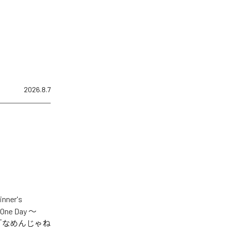
2026.8.7
er's
One Day ～
.V.S.」「なめんじゃね