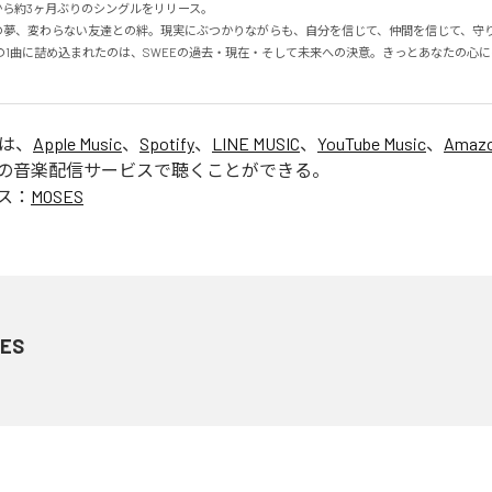
から約3ヶ月ぶりのシングルをリリース。

7の夢、変わらない友達との絆。現実にぶつかりながらも、自分を信じて、仲間を信じて、守
の1曲に詰め込まれたのは、SWEEの過去・現在・そして未来への決意。きっとあなたの心にも
」は、
Apple Music
、
Spotify
、
LINE MUSIC
、
YouTube Music
、
Amazo
の音楽配信サービスで聴くことができる。
ス：
MOSES
ES