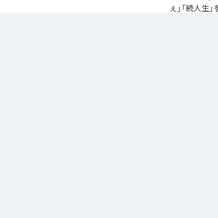
ぇ」「続人生」
自身が難病に罹患し
たアルバム。タイトル
ースされる予定
に応える形でリ
なお「
L.I.V.S.
Unlimited
など
各配信サービ
1
：
Sinn