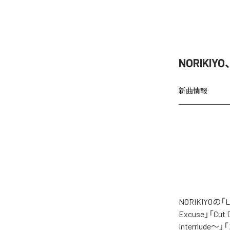
NORIKIY
新曲情報
NORIKIYO
Excuse」「Cut
Interrlude～」