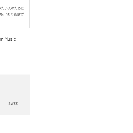
りたい人のために
、“あの夜景”が
n Music
SWEE