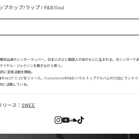
ップホップ/ラップ
/
R&B/Soul
れ、横浜出身のシンガーラッパー。日本人の父と韓国人の母のもとに生まれる。元シンガーで
マイケル・ジャクソンを聴きながら育つ。

格的に音楽活動を開始。

1st EP “2:22”をリリース。iTunes StoreのR&B/ソウル トップアルバムの25位にランクイ
点に活動している。
リリース：
SWEE