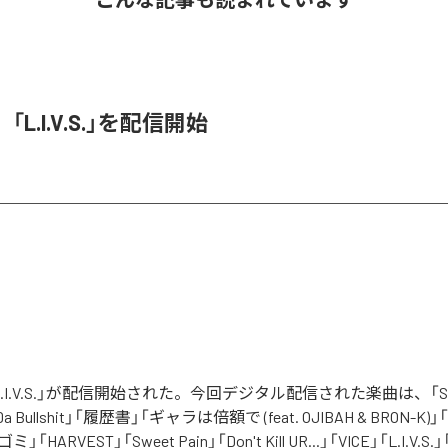
O、「L.I.V.S.」を配信開始
の「L.I.V.S.」が配信開始された。今回デジタル配信された楽曲は、「Sinn
 Da Bullshit」「履歴書」「ギャラは倍額で (feat. OJIBAH & BRON-K)」「
「ゴミ」「HARVEST」「Sweet Pain」「Don't Kill UR...」「VICE」「L.I