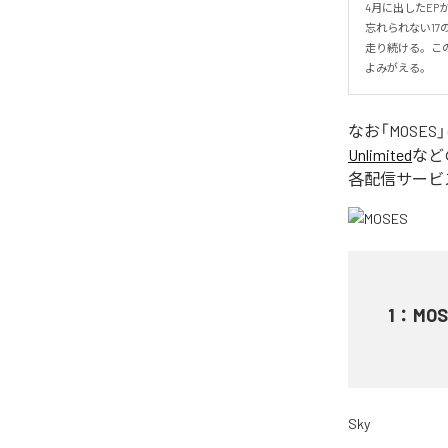
4月に出したEP
忘れられない1
走り続ける。こ
よみがえる。
なお「
MOSES
Unlimited
など
各配信サービ
1
：
MOS
Sky