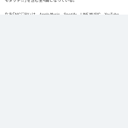
モダッチ☆」を含む全4曲となっている。
なお「
NIC♡RY
」は、
Apple Music
、
Spotify
、
LINE MUSIC
、
YouTube
Music
、
Amazon Music Unlimited
などの音楽配信サービスで聴くこと
ができる。
各配信サービス：
NIC♡RY
1
：
PEACE
NIC♡RY
2
：
サマグッタイム
NIC♡RY
3
：
踊るニンニコリン
NIC♡RY