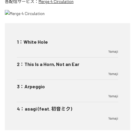
各配信サービス：
Merge 4 Circulation
1
：
White Hole
Yamaji
2
：
This Is a Horn, Not an Ear
Yamaji
3
：
Arpeggio
Yamaji
4
：
asagi (feat. 初音ミク)
Yamaji