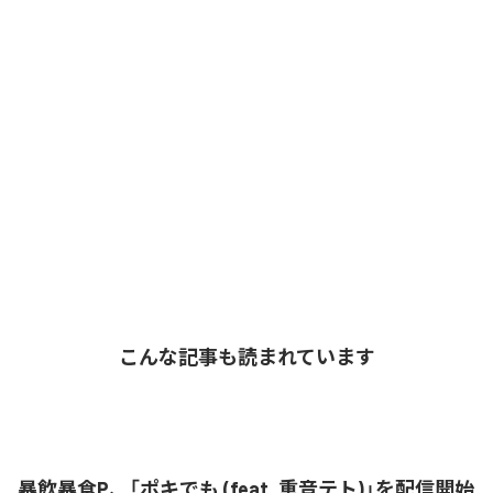
こんな記事も読まれています
暴飲暴食P、「ポキでも (feat. 重音テト)」を配信開始