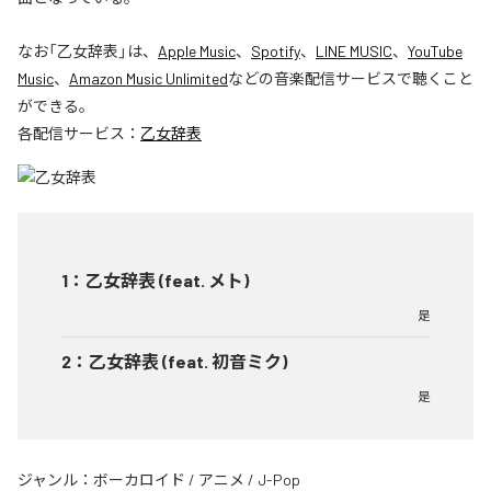
なお「
乙女辞表
」は、
Apple Music
、
Spotify
、
LINE MUSIC
、
YouTube
Music
、
Amazon Music Unlimited
などの音楽配信サービスで聴くこと
ができる。
各配信サービス：
乙女辞表
1
：
乙女辞表 (feat. メト)
是
2
：
乙女辞表 (feat. 初音ミク)
是
ジャンル：
ボーカロイド
/
アニメ
/
J-Pop