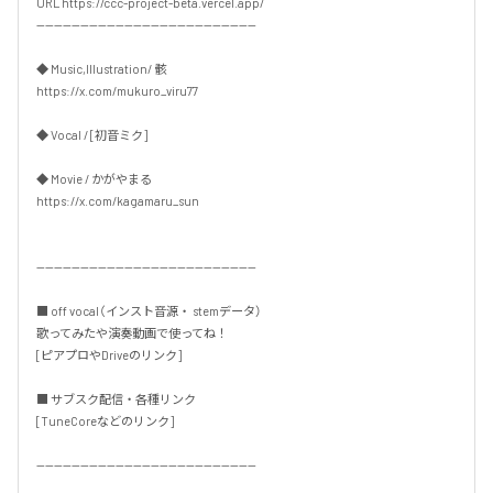
URL https://ccc-project-beta.vercel.app/

--------------------------------------------------

◆ Music,Illustration/ 骸

https://x.com/mukuro_viru77

◆ Vocal / [初音ミク]

◆ Movie / かがやまる

https://x.com/kagamaru_sun

--------------------------------------------------

■ off vocal（インスト音源・ stemデータ）

歌ってみたや演奏動画で使ってね！

[ピアプロやDriveのリンク]

■ サブスク配信・各種リンク

[TuneCoreなどのリンク]

--------------------------------------------------
