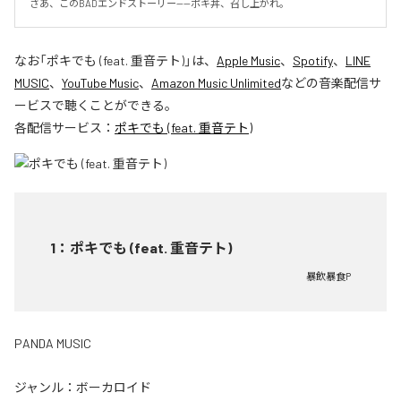
さあ、このBADエンドストーリー——ポキ丼、召し上がれ。
なお「
ポキでも (feat. 重音テト)
」は、
Apple Music
、
Spotify
、
LINE
MUSIC
、
YouTube Music
、
Amazon Music Unlimited
などの音楽配信サ
ービスで聴くことができる。
各配信サービス：
ポキでも (feat. 重音テト)
1
：
ポキでも (feat. 重音テト)
暴飲暴食P
PANDA MUSIC
ジャンル：
ボーカロイド