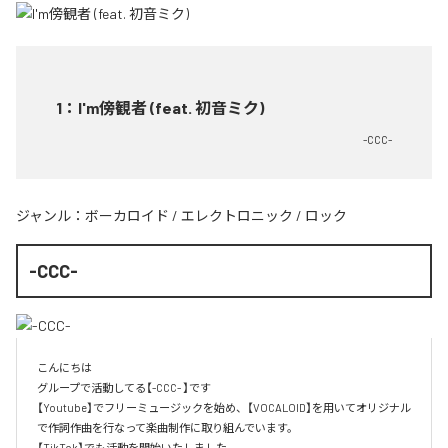
1
：
I'm傍観者 (feat. 初音ミク)
-CCC-
ジャンル：
ボーカロイド
/
エレクトロニック
/
ロック
-CCC-
こんにちは

グループで活動してる【-CCC- 】です

【Youtube】でフリーミュージックを始め、【VOCALOID】を用いてオリジナル
で作詞作曲を行なって楽曲制作に取り組んでいます。

【TikTok】でも活動を開始いたしました。
