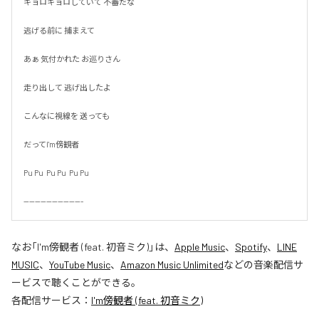
キョロキョロしていて 不審だな

逃げる前に 捕まえて

あぁ 気付かれた お巡りさん

走り出して 逃げ出したよ

こんなに視線を 送っても

だってI'm傍観者

Pu Pu  Pu Pu  Pu Pu

---------------------
なお「
I'm傍観者 (feat. 初音ミク)
」は、
Apple Music
、
Spotify
、
LINE
MUSIC
、
YouTube Music
、
Amazon Music Unlimited
などの音楽配信サ
ービスで聴くことができる。
各配信サービス：
I'm傍観者 (feat. 初音ミク)