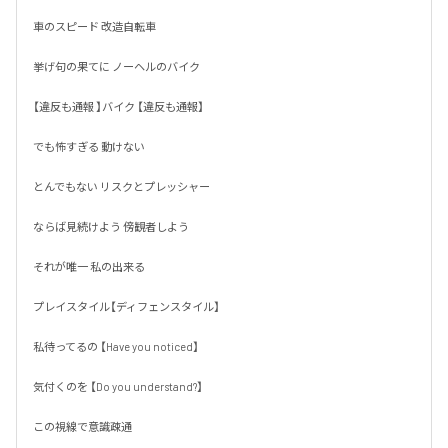
車のスピード 改造自転車

挙げ句の果てに ノーヘルのバイク

【違反も通報 】バイク 【違反も通報】

でも怖すぎる 動けない 

とんでもない リスクとプレッシャー

ならば見続けよう 傍観者しよう

それが唯一 私の出来る 

プレイスタイル【ディフェンスタイル】

私待ってるの 【Have you noticed】

気付くのを 【Do you understand?】

この視線で意識疎通
