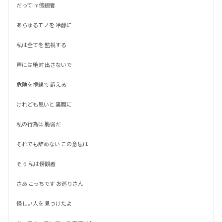
だってI'm傍観者

あらゆるモノを 冷静に

私は全てを 監視する

声には絶対 出さないで

危険を視線で 訴える

けれども思いと 裏腹に

私の行為は 脆弱だ

それでも辞めない この意思は

そぅ 私は傍観者

さあ こっちです お巡りさん

怪しい人を 見つけたよ
