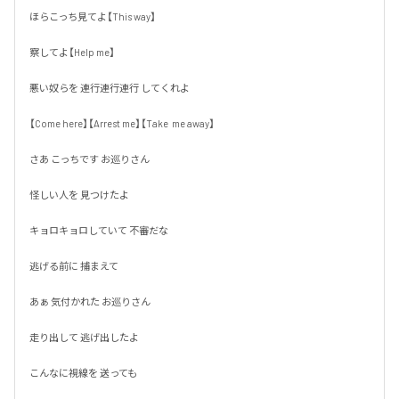
ほらこっち見てよ【This way】

察してよ【Help me】

悪い奴らを 連行連行連行 してくれよ

【Come here】【Arrest me】【Take  me away】

さあ こっちです お巡りさん

怪しい人を 見つけたよ

キョロキョロしていて 不審だな

逃げる前に 捕まえて

あぁ 気付かれた お巡りさん

走り出して 逃げ出したよ

こんなに視線を 送っても
