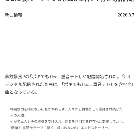
新曲情報
2026.8.7
暴飲暴食Pの「ポキでも (feat. 重音テト)」が配信開始された。今回
デジタル配信された楽曲は、「ポキでも (feat. 重音テト)」を含む全1
曲となっている。
特別な力を持たないにもかかわらず、人々から偶像として崇拝され続けた一
人の人間。

やがて本人もその虚像を受け入れ、信者を利用する存在へと変貌していく。

"信仰"と"支配"をテーマに描く、救いのないBADエンドストーリー。
