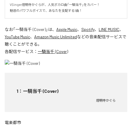
VSinger燈明寺かぐらが、人気ボカロ曲「一騎当千」をカバー！

魅惑のパワフルボイスで、あなたを支配する1曲！
なお「
一騎当千 (Cover)
」は、
Apple Music
、
Spotify
、
LINE MUSIC
、
YouTube Music
、
Amazon Music Unlimited
などの音楽配信サービスで
聴くことができる。
各配信サービス：
一騎当千 (Cover)
1
：
一騎当千 (Cover)
燈明寺かぐら
電楽都市