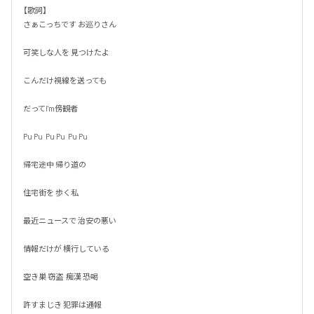
【歌詞】

さぁこっちです お巡りさん

可笑しな人を 見つけたよ

こんだけ視線を送っても

だってI'm傍観者

Pu Pu  Pu Pu  Pu Pu

帰宅途中 帰り道の

住宅街を 歩く私

最近ニュースで 治安の悪い

情報だけが 横行している

空き巣 窃盗  痴漢 恐喝

許すまじき 犯罪は通報
