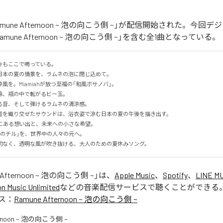
「Ramune Afternoon ~ 泡の向こう側 ~」が配信開始された。今
mune Afternoon ~ 泡の向こう側 ~」を含む全1曲となっている。
もここで鳴っている。

本の夏の情景を、ラムネの泡に閉じ込めて。

を。Miamiahが放つ至福の「和風ボサノバ」。

、瓶の中で転がるビー玉。

音、そして弾けるラムネの清涼感。

音を織り交ぜたサウンドは、浴衣姿で涼む日本の夏の午後を描き出す。

にある想い出と、未来への小さな希望。

のチル」を、世界中の人々の元へ。

切なく、透明な風が吹き抜ける、大人のための夏休みソング。
 Afternoon ~ 泡の向こう側 ~
」は、
Apple Music
、
Spotify
、
LINE M
 Music Unlimited
などの音楽配信サービスで聴くことができる
ス：
Ramune Afternoon ~ 泡の向こう側 ~