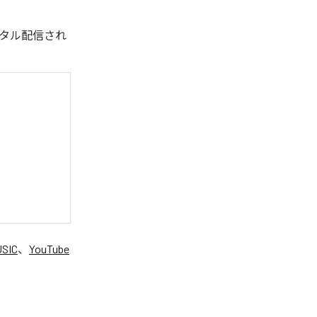
回デジタル配信され
USIC
、
YouTube
。