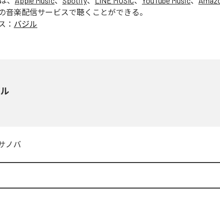
」は、
Apple Music
、
Spotify
、
LINE MUSIC
、
YouTube Music
、
Amazo
の音楽配信サービスで聴くことができる。
ス：
バジル
ジル
サノバ