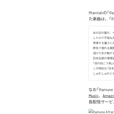
Miamiahの
た楽曲は、「Ra
あの日の風が、今
レトロで平和な日
停滞する暑さに涼風
軒先で揺れる風鈴
溶けた氷の転がる
日本伝統の環境
「泡の向こう側」
この特別な「日本
しゅわしゅわと
なお「
Ramune
Music
、
Amazon
各配信サービ