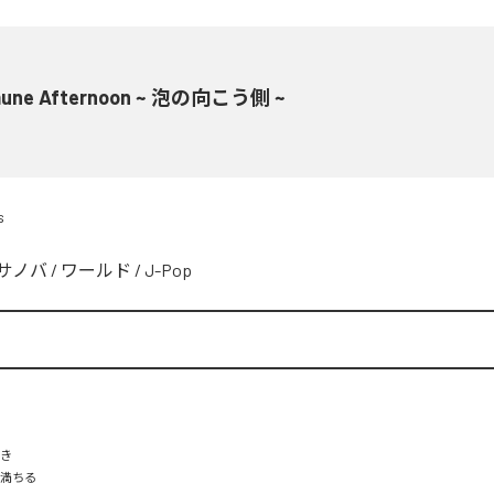
une Afternoon ~ 泡の向こう側 ~
s
サノバ
/
ワールド
/
J-Pop
き

満ちる
