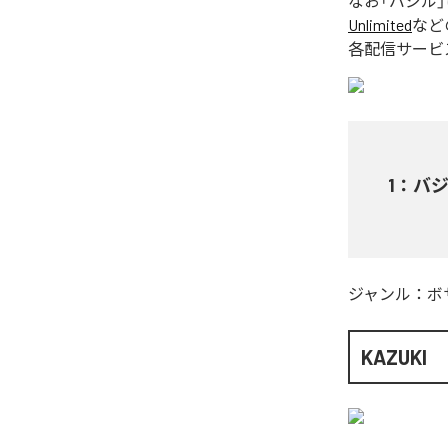
なお「
バジル
Unlimited
など
各配信サービ
1
：
バ
ジャンル：
ボ
KAZUKI