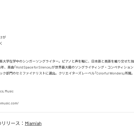
けが



楽大学在学中のシンガーソングライター。ピアノと声を軸に、日本語と英語を織り交ぜた
年、楽曲「Hold Space for Silence」が世界最大級のソングライティング・コンペティション
ク部門のセミファイナリストに選出。クリエイターズレーベル「Colorful Wonders」所属。
cs, Music

hmusic.com/
のリリース：
Miamiah