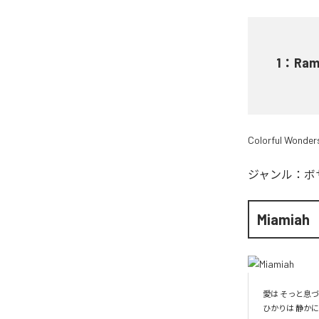
1
：
Ram
Colorful Wonder
ジャンル：
ボ
Miamiah
愛は そっと息づ
ひかりは 静かに