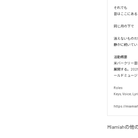
それでも

音はここにある

同じ月の下で

消えないものだ
静かに続いていく
活動概要

米バークリー音
展開する。2025
ールドミュージッ
Roles

Keys, Voice, Lyri
https://miamia
Miamiah
の他