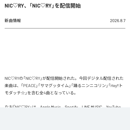
NIC♡RY、「NIC♡RY」を配信開始
新曲情報
2026.8.7
NIC♡RYの「NIC♡RY」が配信開始された。今回デジタル配信された
楽曲は、「PEACE」「サマグッタイム」「踊るニンニコリン」「Hey!!ト
モダッチ☆」を含む全4曲となっている。
なお「
NIC♡RY
」は、
Apple Music
、
Spotify
、
LINE MUSIC
、
YouTube
Music
、
Amazon Music Unlimited
などの音楽配信サービスで聴くこと
ができる。
各配信サービス：
NIC♡RY