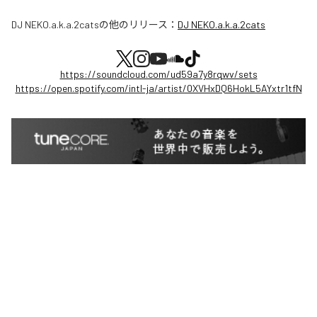
DJ NEKO.a.k.a.2cats
の他のリリース：
DJ NEKO.a.k.a.2cats
https://soundcloud.com/ud59a7y8rqwv/sets
https://open.spotify.com/intl-ja/artist/0XVHxDQ6HokL5AYxtr1tfN