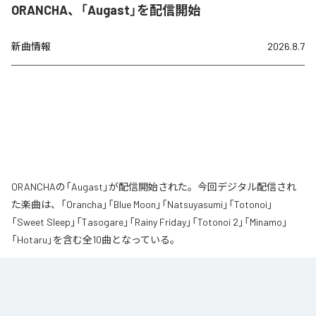
ORANCHA、「Augast」を配信開始
新曲情報
2026.8.7
ORANCHAの「Augast」が配信開始された。今回デジタル配信され
た楽曲は、「Orancha」「Blue Moon」「Natsuyasumi」「Totonoi」
「Sweet Sleep」「Tasogare」「Rainy Friday」「Totonoi 2」「Minamo」
「Hotaru」を含む全10曲となっている。
夏の風と癒しのノスタルギアを

ORANCHAが贈る最新Lofi Beatsアルバム『August』は、「癒し」と「ノスタルジ
ア」をテーマにした、夏に寄り添う1枚です。
