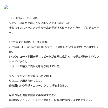
DJ NEKO.a.k.a.2cats は、

ジャジーな質感を軸にヒップホップをはじめとした

多彩なインストゥルメンタル作品を手がけるビートメイカー／プロデューサ
ー。

2022年より楽曲リリースを重ね、

2025年には TuneCore のUGC & ショート動画において年間約9.2万再生を記
録。

SNSやショート動画を通じてビートが自然に広がる中で得た経験を制作にフ
ィードバックし、

サウンドの精度と表現力を磨き続けている。

グルーヴと空気感を重視した楽曲は、

リスニング用途だけでなく、

作業用BGMや映像・コンテンツとの親和性も高い。

過去作品を現在の技術で再構築するなど、

継続的なアップデートを行いながら、自身の世界観を深化させている。