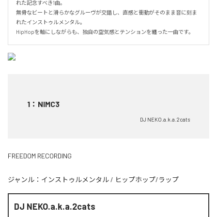
れた記念すべき1曲。

無骨なビートと滑らかなグルーヴが交錯し、直感と衝動がそのまま音に刻ま
れたインストゥルメンタル。

HipHopを軸にしながらも、独自の空気感とテンションを纏った一曲です。
1
：
NIMC3
DJ NEKO.a.k.a.2cats
FREEDOM RECORDING
ジャンル：
インストゥルメンタル
/
ヒップホップ/ラップ
DJ NEKO.a.k.a.2cats