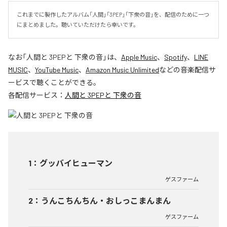
これまでに製作したアルバム「人間」「3PEP」「下衆の音」を、配信のために一つ
にまとめました。聴いていただけたら幸いです。
なお「
人間と 3PEPと 下衆の音
」は、
Apple Music
、
Spotify
、
LINE
MUSIC
、
YouTube Music
、
Amazon Music Unlimited
などの音楽配信サ
ービスで聴くことができる。
各配信サービス：
人間と 3PEPと 下衆の音
1
：
グッバイヒューマン
ゲスファーム
2
：
うんこちんちん・おしっこまんまん
ゲスファーム