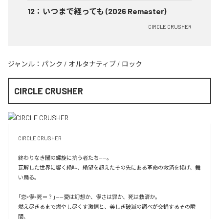
12
：
いつまで経っても (2026 Remaster)
CIRCLE CRUSHER
ジャンル：
パンク
/
オルタナティブ
/
ロック
CIRCLE CRUSHER
CIRCLE CRUSHER

終わりなき闇の螺旋に抗う者たち——。

瓦解した世界に響く絶叫、絶望を超えたその先にある革命の救済を掲げ、舞
い踊る。

「恋×儚×死＝？」——愛は幻想か、儚さは罪か、死は救済か。

燃え尽きるまで燃やし尽くす激情と、美しき破滅の調べが交錯するその瞬
間、
