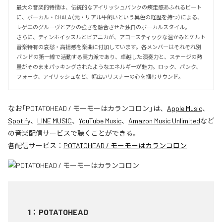
最大の音楽的特徴は、伝統的なアイリッシュパンクの疾走感あふれるビート
に、ボーカル・CHALA（元・リアル牛飼いという異色の経歴を持つ）による、
レゲエのグルーヴとアクの強さを融合させた独自のボーカルスタイル。

さらに、ティンホイッスルとピアニカが、アコースティックな温かみとケルト
音楽特有の哀愁・高揚感を楽曲に付加しています。各メンバーはそれぞれ別
バンドの第一線で活動する実力派であり、卓越した演奏力と、ステージの熱
量がそのままパッキングされたようなエネルギーが魅力。ロック、パンク、
フォーク、アイリッシュなど、幅広いリスナーの心を掴むサウンド。
なお「
POTATOHEAD / モーモーはカランコロン
」は、
Apple Music
、
Spotify
、
LINE MUSIC
、
YouTube Music
、
Amazon Music Unlimited
など
の音楽配信サービスで聴くことができる。
各配信サービス：
POTATOHEAD / モーモーはカランコロン
1
：
POTATOHEAD