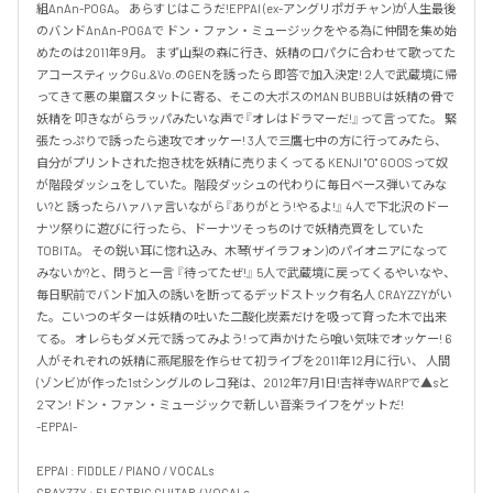
組AnAn-POGA。 あらすじはこうだ!EPPAI (ex-アングリポガチャン)が人生最後
のバンドAnAn-POGAで ドン・ファン・ミュージックをやる為に仲間を集め始
めたのは2011年9月。 まず山梨の森に行き、妖精の口パクに合わせて歌ってた
アコースティックGu.&Vo.のGENを誘ったら 即答で加入決定! 2人で武蔵境に帰
ってきて悪の巣窟スタットに寄る、そこの大ボスのMAN BUBBUは妖精の骨で
妖精を 叩きながらラッパみたいな声で『オレはドラマーだ!』って言ってた。 緊
張たっぷりで誘ったら速攻でオッケー! 3人で三鷹七中の方に行ってみたら、
自分がプリントされた抱き枕を妖精に売りまくってる KENJI "O" GOOSって奴
が階段ダッシュをしていた。階段ダッシュの代わりに毎日ベース弾いてみな
い?と 誘ったらハァハァ言いながら『ありがとう!やるよ!』 4人で下北沢のドー
ナツ祭りに遊びに行ったら、ドーナツそっちのけで妖精売買をしていた
TOBITA。 その鋭い耳に惚れ込み、木琴(ザイラフォン)のパイオニアになって
みないか?と、問うと一言 『待ってたぜ!』 5人で武蔵境に戻ってくるやいなや、
毎日駅前でバンド加入の誘いを断ってるデッドストック有名人 CRAYZZYがい
た。こいつのギターは妖精の吐いた二酸化炭素だけを吸って育った木で出来
てる。 オレらもダメ元で誘ってみよう!って声かけたら喰い気味でオッケー! 6
人がそれぞれの妖精に燕尾服を作らせて初ライブを2011年12月に行い、 人間
(ゾンビ)が作った1stシングルのレコ発は、2012年7月1日!吉祥寺WARPで▲sと
2マン! ドン・ファン・ミュージックで新しい音楽ライフをゲットだ!

-EPPAI-

EPPAI : FIDDLE / PIANO / VOCALs

CRAYZZY : ELECTRIC GUITAR / VOCALs
