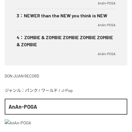
AnAn-POGA
3
：
NEWER than the NEW you think is NEW
AnAn-POGA
4
：
ZOMBIE & ZOMBIE ZOMBIE ZOMBIE ZOMBIE
& ZOMBIE
AnAn-POGA
DON JUAN RECORD
ジャンル：
パンク
/
ワールド
/
J-Pop
AnAn-POGA