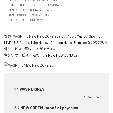
MAN BUBBU : DRUMs / TRUMPET / VOCALs

GEN : ACOUSTIC GUITAR / VOCALs

KENJI "O" GOOS : BASS / VOCALs

TOBITA : XYLOPHONE(木琴)
なお「
WASH the NEW NEW ZOMBIEs
」は、
Apple Music
、
Spotify
、
LINE MUSIC
、
YouTube Music
、
Amazon Music Unlimited
などの音楽配
信サービスで聴くことができる。
各配信サービス：
WASH the NEW NEW ZOMBIEs
1
：
WASH DISHES
AnAn-POGA
2
：
NEW GREEN -proof of psychics-