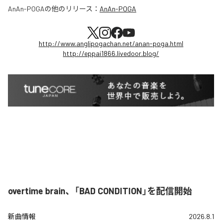
AnAn-POGA
の他のリリース：
AnAn-POGA
http://www.anglipogachan.net/anan-poga.html
http://eppai1866.livedoor.blog/
overtime brain、「BAD CONDITION」を配信開始
新曲情報
2026.8.1