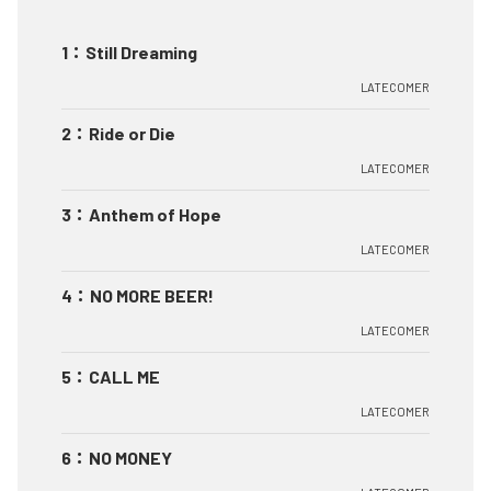
1
：
Still Dreaming
LATECOMER
2
：
Ride or Die
LATECOMER
3
：
Anthem of Hope
LATECOMER
4
：
NO MORE BEER!
LATECOMER
5
：
CALL ME
LATECOMER
6
：
NO MONEY