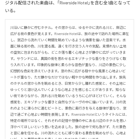
ジタル配信された楽曲は、「Riverside Hotel」を含む全1曲となって
いる。
川沿いに静かに佇むホテル。その窓からは、ゆるやかに流れる川と、岸辺に
広がる街の景色が見えます。Riverside Hotelは、旅の途中で訪れた場所に滞在
し、窓辺から流れていく時間を眺めているような情景を描いた音楽です。水
面に映る街の色、川を渡る風、遠くを行き交う人々の気配。見慣れない土地
の空気に包まれながらも、どこか落ち着く心地よさが静かに広がっていきま
す。サウンドには、異国の街を思わせるエキゾチックな香りをさりげなく取
り入れています。印象的な旋律と柔らかな音色が重なり、川辺の景色に少し
幻想的な色彩を添えていきます。窓の外に広がる穏やかな風景と心地よいビ
ートが重なり、ただ静かなだけではない軽やかな時間を作り出します。旅先
のホテルの窓から外を眺めるとき、日常から少し離れた感覚と、その土地に
ゆっくりと溶け込んでいくような心地よさを感じることがあります。知らな
い街でありながら、流れる川を眺めているうちに心がほどけていく。そんな
感覚を、エキゾチックな響きと自然なグルーヴの中に描いています。川の流
れのように滑らかに進むビートと、景色に奥行きを与える旋律が重なり、窓
辺で過ごす心地よい時間を表現します。Riverside Hotelというタイトルには、
特定の場所ではなく、それぞれの記憶や想像の中にある川辺のホテルを思い
浮かべてほしいという思いを込めました。旅の途中で何も急がず、ただ景色
と音に身を任せる。川の流れとともに移り変わる景色を眺めながら、心地よ