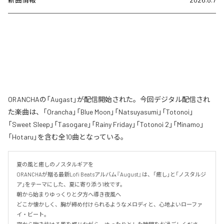
ORANCHAの「Augast」が配信開始された。今回デジタル配信され
た楽曲は、「Orancha」「Blue Moon」「Natsuyasumi」「Totonoi」
「Sweet Sleep」「Tasogare」「Rainy Friday」「Totonoi 2」「Minamo」
「Hotaru」を含む全10曲となっている。
夏の風と癒しのノスタルギアを

ORANCHAが贈る最新Lofi Beatsアルバム『August』は、「癒し」と「ノスタルジ
ア」をテーマにした、夏に寄り添う1枚です。

朝から始まりゆっくりと夕方へ導き夜風へ

どこか懐かしく、胸が締め付けられるようなメロディと、心地よいローファ
イ・ビート。
