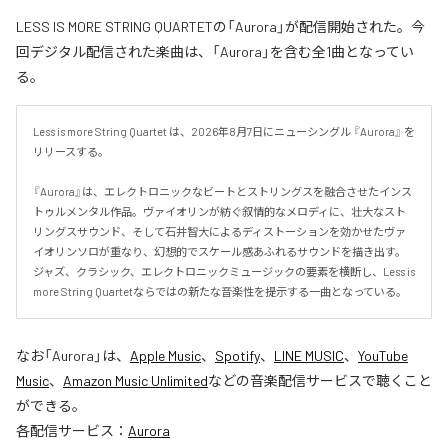
LESS IS MORE STRING QUARTETの「Aurora」が配信開始された。今
回デジタル配信された楽曲は、「Aurora」を含む全1曲となってい
る。
Less is more String Quartet は、2026年8月7日にニューシングル 『Aurora』 を
リリースする。

『Aurora』は、エレクトロニックなビートとストリングスを融合させたインス
トゥルメンタル作品。ヴァイオリンが紡ぐ叙情的なメロディに、壮大なスト
リングスサウンド、そして石井智大によるディストーションを効かせたヴァ
イオリンソロが重なり、幻想的でスケール感あふれるサウンドを描き出す。
ジャズ、クラシック、エレクトロニックミュージックの要素を横断し、Less is 
more String Quartetならではの新たな音楽性を提示する一曲となっている。
なお「
Aurora
」は、
Apple Music
、
Spotify
、
LINE MUSIC
、
YouTube
Music
、
Amazon Music Unlimited
などの音楽配信サービスで聴くこと
ができる。
各配信サービス：
Aurora