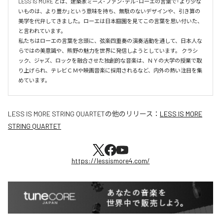
LESS IS MORE とは、建築家ミース･ファン･デル･ローエの言葉で「より少な
いものは、より豊か」という意味を持ち、無駄のないデザインや、引き算の
美学を代弁してきました。ローエは日本庭園を見てこの言葉を思い付いた、
と言われています。

私たちはローエの言葉を念頭に、弦楽四重奏の演奏活動を通して、日本人な
らではの美意識や、熊野の魅力を世界に発信しようとしています。 クラシ
ック、ジャズ、ロックを融合させた独創的な音楽は、ＮＹの大学の授業で取
り上げられ、テレビＣＭや映画音楽に採用されるなど、内外の熱い注目を集
めています。
LESS IS MORE STRING QUARTET
の他のリリース：
LESS IS MORE
STRING QUARTET
https://lessismore4.com/