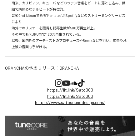
南米、カリビアン、キューバ などのラテン音楽をビートに落とし込み、繊
細で綺麗めなチルビートが特徴的。

音楽2nd Albumである"Mentatea"がSpotifyなどのストリーミングサービス
により

海外でのリスナーを獲得し総再生数が500万再生以上。

その中でも"KURUMI"は120万再生されている。

以後、国内外のアーティストのプロデュースやRemixなどを行い、広告や地
上波の音楽も手がける。
ORANCHA
の他のリリース：
ORANCHA
https://lit.link/Sato000
https://lit.link/Sato000
https://www.satosounddesign.com/