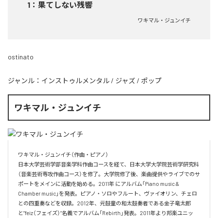
1
：
果てしない残響
ワキマル・ジュンイチ
ostinato
ジャンル：
インストゥルメンタル
/
ジャズ
/
ポップ
ワキマル・ジュンイチ
ワキマル・ジュンイチ（作曲・ピアノ）

日本大学芸術学部音楽学科作曲コースを経て、日本大学大学院芸術学研究科
（音楽芸術専攻作曲コース）を修了。大学院修了後、楽曲提供やライブでのサ
ポートをメインに活動を始める。2011年 にアルバム「Piano music & 
Chamber music」を発表。ピアノ・ソロやフルート、ヴァイオリン、チェロ
との四重奏などを収録。2012年、元鼓童の和太鼓奏者である金子竜太郎 
と”feiz（フェイズ）”名義でアルバム「Rebirth」発表。2011年より邦楽ユニッ