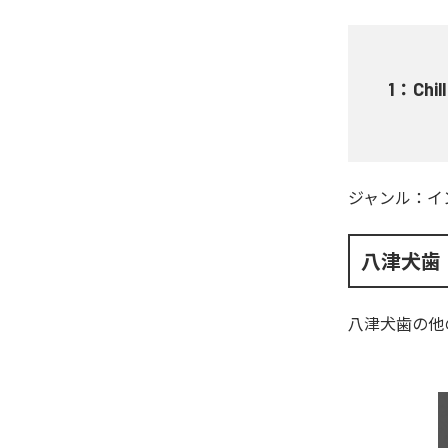
1
：
Chil
ジャンル：
イ
八津犬歯
八津犬歯
の他