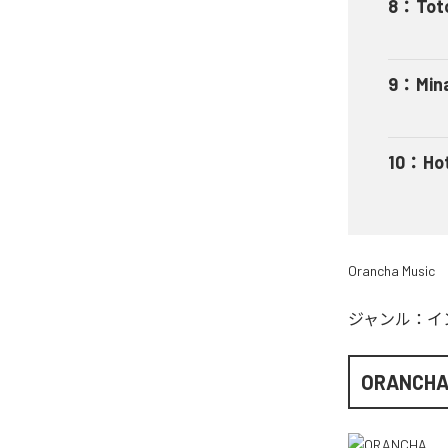
8
：
Tot
9
：
Min
10
：
Ho
Orancha Music
ジャンル：
イ
ORANCH