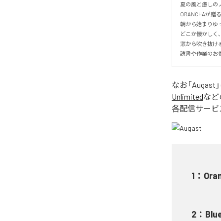
夏の風と癒しのノ
ORANCHAが贈
朝から始まりゆっ
どこか懐かしく
窓から吹き抜け
読書や作業のお
なお「
Augast
Unlimited
など
各配信サービ
1
：
Ora
2
：
Blu