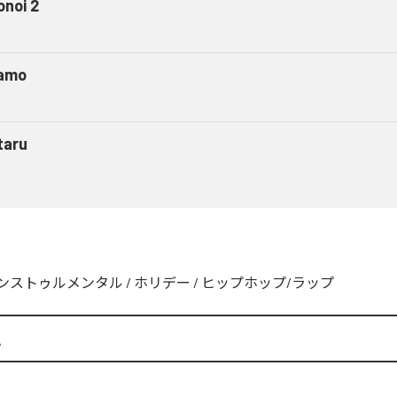
onoi 2
amo
taru
ンストゥルメンタル
/
ホリデー
/
ヒップホップ/ラップ
A