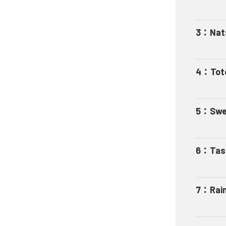
3
：
Nat
4
：
Tot
5
：
Swe
6
：
Tas
7
：
Rai