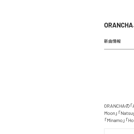
ORANCH
新曲情報
ORANCHAの
Moon」「Natsuy
「Minamo」