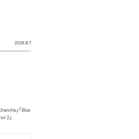
2026.8.7
cha」「Blue
oi 2」