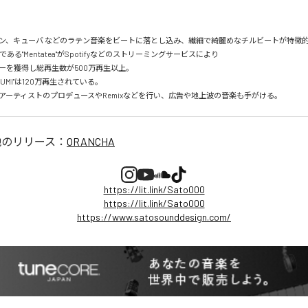
ン、キューバ などのラテン音楽をビートに落とし込み、繊細で綺麗めなチルビートが特徴的。
mである"Mentatea"がSpotifyなどのストリーミングサービスにより

を獲得し総再生数が500万再生以上。

UMI"は120万再生されている。

アーティストのプロデュースやRemixなどを行い、広告や地上波の音楽も手がける。
他のリリース：
ORANCHA
https://lit.link/Sato000
https://lit.link/Sato000
https://www.satosounddesign.com/