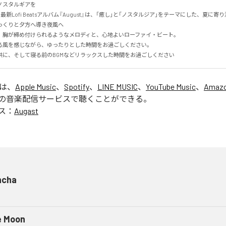
スタルギアを

る最新Lofi Beatsアルバム『August』は、「癒し」と「ノスタルジア」をテーマにした、夏に寄り添
くりと夕方へ導き夜風へ

、胸が締め付けられるようなメロディと、心地よいローファイ・ビート。

る風を感じながら、ゆったりとした時間をお過ごしください。

供に、そして寝る前のBGMなどリラックスした時間をお過ごしください
」は、
Apple Music
、
Spotify
、
LINE MUSIC
、
YouTube Music
、
Amazo
の音楽配信サービスで聴くことができる。
ス：
Augast
ncha
e Moon