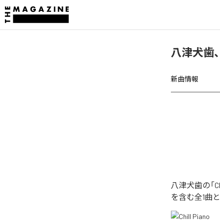
八津犬歯、「
新曲情報
八津犬歯の「Ch
を含む全1曲