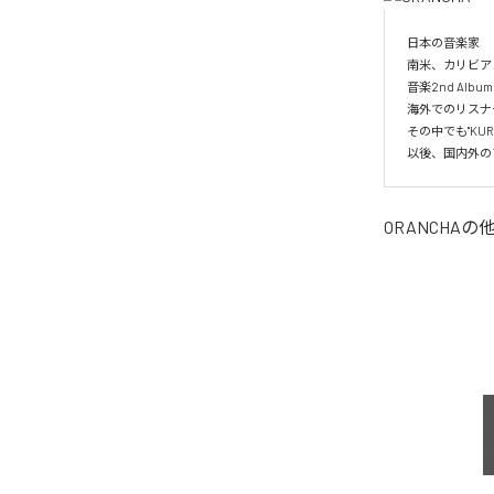
日本の音楽家

南米、カリビア
音楽2nd Albu
海外でのリスナー
その中でも"KUR
以後、国内外の
ORANCHA
の