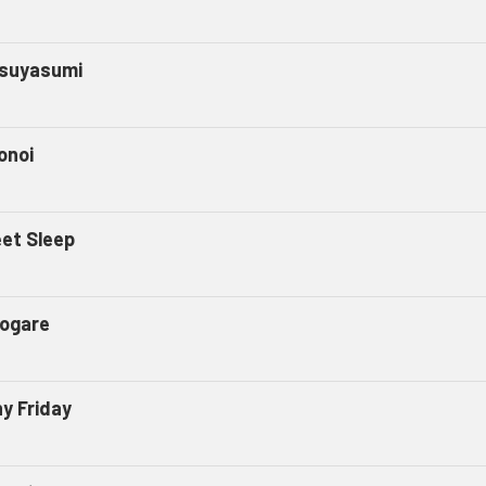
suyasumi
onoi
et Sleep
ogare
ny Friday