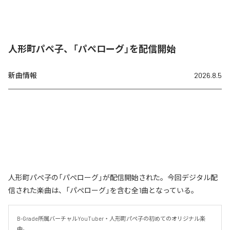
人形町パぺ子、「パぺローグ」を配信開始
新曲情報
2026.8.5
人形町パぺ子の「パぺローグ」が配信開始された。今回デジタル配
信された楽曲は、「パぺローグ」を含む全1曲となっている。
B-Grade所属バーチャルYouTuber・人形町パペ子の初めてのオリジナル楽
曲。
