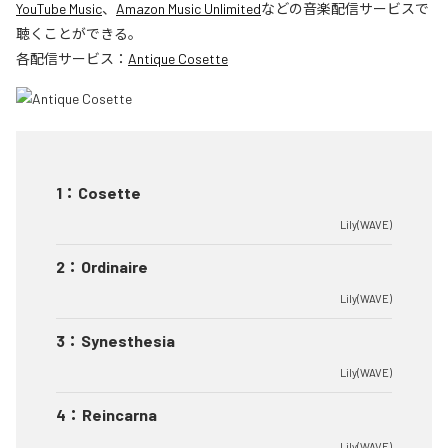
YouTube Music
、
Amazon Music Unlimited
などの音楽配信サービスで
聴くことができる。
各配信サービス：
Antique Cosette
1
：
Cosette
Lily(WAVE)
2
：
Ordinaire
Lily(WAVE)
3
：
Synesthesia
Lily(WAVE)
4
：
Reincarna
Lily(WAVE)