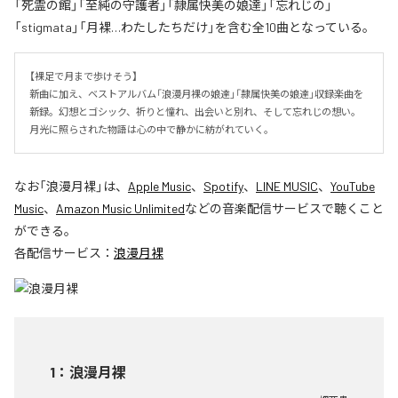
「死霊の館」「至純の守護者」「隷属快美の娘達」「忘れじの」
「stigmata」「月裸…わたしたちだけ」を含む全10曲となっている。
【裸足で月まで歩けそう】

新曲に加え、ベストアルバム「浪漫月裸の娘達」「隷属快美の娘達」収録楽曲を
新録。幻想とゴシック、祈りと憧れ、出会いと別れ、そして忘れじの想い。
月光に照らされた物語は心の中で静かに紡がれていく。
なお「
浪漫月裸
」は、
Apple Music
、
Spotify
、
LINE MUSIC
、
YouTube
Music
、
Amazon Music Unlimited
などの音楽配信サービスで聴くこと
ができる。
各配信サービス：
浪漫月裸
1
：
浪漫月裸