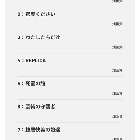
畑亜貴
2
：
密度ください
畑亜貴
3
：
わたしたちだけ
畑亜貴
4
：
REPLICA
畑亜貴
5
：
死霊の館
畑亜貴
6
：
至純の守護者
畑亜貴
7
：
隷属快美の娘達
畑亜貴