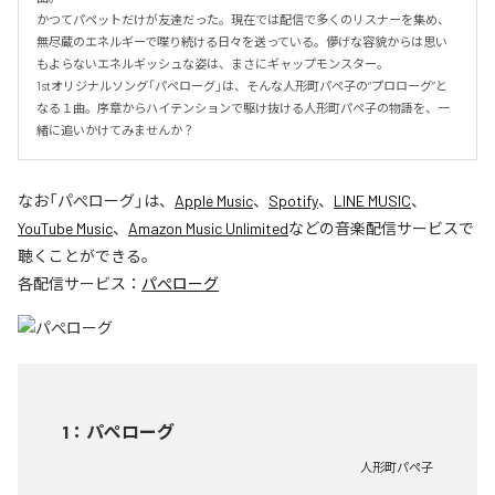
かつてパペットだけが友達だった。現在では配信で多くのリスナーを集め、
無尽蔵のエネルギーで喋り続ける日々を送っている。儚げな容貌からは思い
もよらないエネルギッシュな姿は、まさにギャップモンスター。

1stオリジナルソング「パペローグ」は、そんな人形町パペ子の“プロローグ”と
なる１曲。序章からハイテンションで駆け抜ける人形町パペ子の物語を、一
緒に追いかけてみませんか？
なお「
パぺローグ
」は、
Apple Music
、
Spotify
、
LINE MUSIC
、
YouTube Music
、
Amazon Music Unlimited
などの音楽配信サービスで
聴くことができる。
各配信サービス：
パぺローグ
1
：
パぺローグ
人形町パぺ子