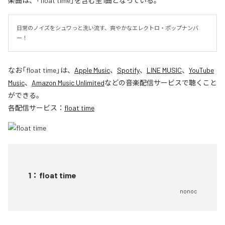
楽曲は、「float time」を含む全1曲となっている。
日常のノイズをシュワっと洗い流す、爽やかなエレクトロ・ポップナンバ
ー！
なお「
float time
」は、
Apple Music
、
Spotify
、
LINE MUSIC
、
YouTube
Music
、
Amazon Music Unlimited
などの音楽配信サービスで聴くこと
ができる。
各配信サービス：
float time
1
：
float time
nonoc