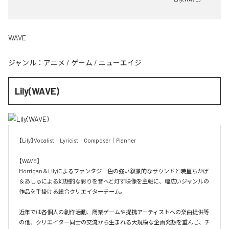
WAVE
ジャンル：
アニメ
/
ゲーム
/
ニューエイジ
Lily(WAVE)
【Lily】Vocalist｜Lyricist｜Composer｜Planner

【WAVE】

Morrigan＆Lilyによるファンタジー色の強い叙景的なサウンドと暁星ちかげ
＆あしゅによる幻想的な彩りを音へと灯す映像を主軸に、幅広いジャンルの
作品を手掛ける総合クリエイターチーム。

近年では各個人の創作活動、商業ゲームや提携アーティストへの楽曲提供等
の他、クリエイター同士の交流から生まれる大規模な企画発想を重んじ、チ