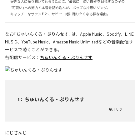
好きな人に振り向いてもらうために、"最高に可愛い自分"を目指す女の子の
「可愛い」への努力と本音を詰め込んだ、ポップな片思いソング。

キャッチーなサウンドと、サビで一緒に踊りたくなる様な楽曲。
なお「
ちゅいんくる・ぷりんせす
」は、
Apple Music
、
Spotify
、
LINE
MUSIC
、
YouTube Music
、
Amazon Music Unlimited
などの音楽配信サ
ービスで聴くことができる。
各配信サービス：
ちゅいんくる・ぷりんせす
1
：
ちゅいんくる・ぷりんせす
星川サラ
にじさんじ