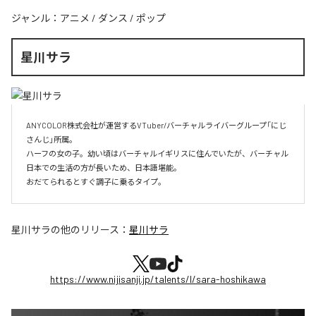
ジャンル：
アニメ
/
ダンス
/
ポップ
星川サラ
ANYCOLOR株式会社が運営するVTuber/バーチャルライバーグループ「にじ
さんじ」所属。

ハーフの女の子。幼い頃はバーチャルイギリスに住んでいたが、バーチャル
日本での生活の方が長いため、日本語堪能。

おだてられるとすぐ調子に乗るタイプ。
星川サラ
の他のリリース：
星川サラ
https://www.nijisanji.jp/talents/l/sara-hoshikawa