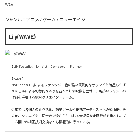
WAVE
ジャンル：
アニメ
/
ゲーム
/
ニューエイジ
Lily(WAVE)
【Lily】Vocalist｜Lyricist｜Composer｜Planner

【WAVE】

Morrigan＆Lilyによるファンタジー色の強い叙景的なサウンドと暁星ちかげ
＆あしゅによる幻想的な彩りを音へと灯す映像を主軸に、幅広いジャンルの
作品を手掛ける総合クリエイターチーム。

近年では各個人の創作活動、商業ゲームや提携アーティストへの楽曲提供等
の他、クリエイター同士の交流から生まれる大規模な企画発想を重んじ、チ
ーム間での相互技術交換なども積極的に行っている。