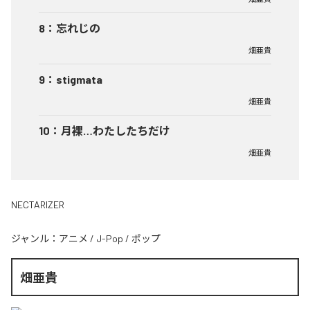
8
：
忘れじの
畑亜貴
9
：
stigmata
畑亜貴
10
：
月裸…わたしたちだけ
畑亜貴
NECTARIZER
ジャンル：
アニメ
/
J-Pop
/
ポップ
畑亜貴