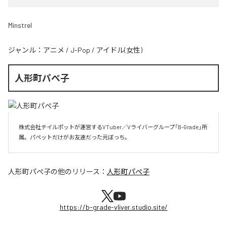
Minstrel
ジャンル：
アニメ
/
J-Pop
/
アイドル(女性)
人形町パぺ子
株式会社テイルポットが運営するVTuber／Vライバーグループ「B-Grade」所
属。パペットだけがお友達だった元ぼっち。
人形町パぺ子
の他のリリース：
人形町パぺ子
https://b-grade-vliver.studio.site/