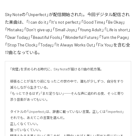
Sky Noteの「Unperfect」が配信開始された。今回デジタル配信され
た楽曲は、「I can do it」「It's not perfect」「Good Time」「Be Okay」
「Mistake」「Don't give up」「Small Joys」「Young Adult」「Life is short」
「Dear Today」「Beautiful Fools」「Wonderful Future」「Turn the Page」
「Stop The Clock」「Today」「It Always Works Out」「Fix You」を含む全
17曲となっている。
「完璧」を求められる時代に、Sky Noteが届ける17曲の処方箋。

頑張ることが当たり前になったこの世の中で、誰もが少しずつ、自分をすり
減らしながら生きている。

「もっとできるはず」「まだ足りない」──そんな声に追われる夜、そっと寄り
添う音楽があってもいい。

タイトルの「Unperfect」は、辞書に載っていない言葉。正しくは「Imperfect」
それでも、あえてこの言葉を選んだ。

正しくなくていい。

整っていなくていい。

間違えたまま進んでいく姿こそが、人間のいちばん美しい形だと信じている