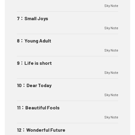
Sky Note
7
：
Small Joys
Sky Note
8
：
Young Adult
Sky Note
9
：
Life is short
Sky Note
10
：
Dear Today
Sky Note
11
：
Beautiful Fools
Sky Note
12
：
Wonderful Future