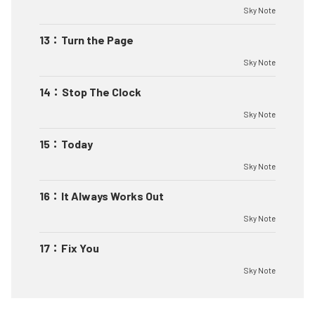
Sky Note
13
：
Turn the Page
Sky Note
14
：
Stop The Clock
Sky Note
15
：
Today
Sky Note
16
：
It Always Works Out
Sky Note
17
：
Fix You
Sky Note