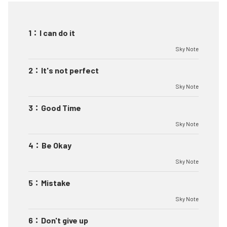
1
：
I can do it
Sky Note
2
：
It's not perfect
Sky Note
3
：
Good Time
Sky Note
4
：
Be Okay
Sky Note
5
：
Mistake
Sky Note
6
：
Don't give up