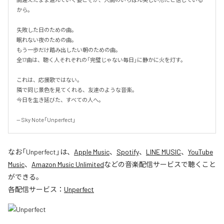
から。

失敗した日のための曲。

眠れない夜のための曲。

もう一歩だけ踏み出したい朝のための曲。

全17曲は、聴く人それぞれの「完璧じゃない毎日」に静かに火を灯す。

これは、応援歌ではない。

隣で同じ景色を見てくれる、友達のような音楽。

今日を生き延びた、すべての人へ。

-- Sky Note「Unperfect」
なお「
Unperfect
」は、
Apple Music
、
Spotify
、
LINE MUSIC
、
YouTube
Music
、
Amazon Music Unlimited
などの音楽配信サービスで聴くこと
ができる。
各配信サービス：
Unperfect