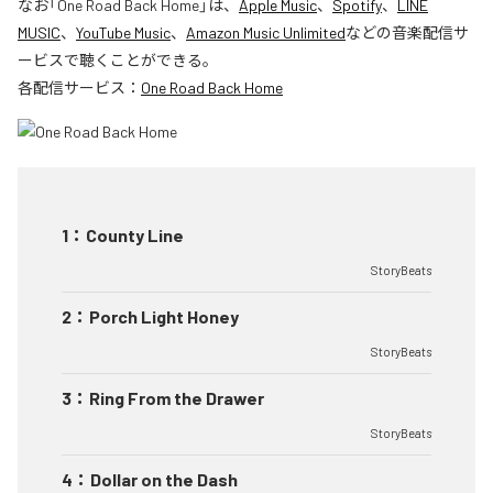
なお「
One Road Back Home
」は、
Apple Music
、
Spotify
、
LINE
MUSIC
、
YouTube Music
、
Amazon Music Unlimited
などの音楽配信サ
ービスで聴くことができる。
各配信サービス：
One Road Back Home
1
：
County Line
StoryBeats
2
：
Porch Light Honey
StoryBeats
3
：
Ring From the Drawer
StoryBeats
4
：
Dollar on the Dash