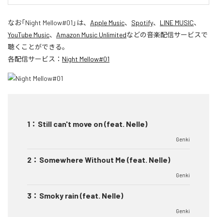
なお「
Night Mellow#01
」は、
Apple Music
、
Spotify
、
LINE MUSIC
、
YouTube Music
、
Amazon Music Unlimited
などの音楽配信サービスで
聴くことができる。
各配信サービス：
Night Mellow#01
1
：
Still can't move on (feat. Nelle)
Genki
2
：
Somewhere Without Me (feat. Nelle)
Genki
3
：
Smoky rain (feat. Nelle)
Genki