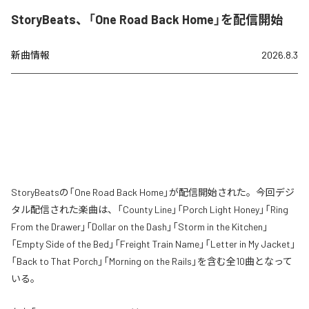
StoryBeats、「One Road Back Home」を配信開始
新曲情報
2026.8.3
StoryBeatsの「One Road Back Home」が配信開始された。今回デジ
タル配信された楽曲は、「County Line」「Porch Light Honey」「Ring
From the Drawer」「Dollar on the Dash」「Storm in the Kitchen」
「Empty Side of the Bed」「Freight Train Name」「Letter in My Jacket」
「Back to That Porch」「Morning on the Rails」を含む全10曲となって
いる。