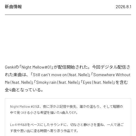
新曲情報
2026.8.1
Genkiの「Night Mellow#01」が配信開始された。今回デジタル配信さ
れた楽曲は、「Still can't move on (feat. Nelle)」「Somewhere Without
Me (feat. Nelle)」「Smoky rain (feat. Nelle)」「Eyes (feat. Nelle)」を含む
全4曲となっている。
Night Mellow #01は、夜に浮かぶ記憶や喪失、誰かの温もり、そして暗闇の
中で見つける小さな希望を描いた4曲入りEP。

Lo-fiやR&Bをベースにしたサウンドに、切なさと静けさを重ね、一人で過ご
す夜や思い出に浸る時間へ寄り添う作品です。