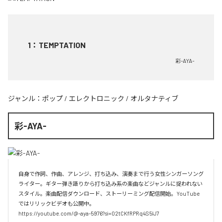
1
：
TEMPTATION
彩-AYA-
ジャンル：
ポップ
/
エレクトロニック
/
オルタナティブ
彩-AYA-
自身で作詞、作曲、アレンジ、打ち込み、演奏まで行う女性シンガーソング
ライター。ギター弾き語りから打ち込み系の楽曲などジャンルに捉われない
スタイル。楽曲配信ダウンロード、ストーリーミング配信開始。YouTube
ではリリックビデオも公開中。

https://youtube.com/@-aya-5976?si=02tCKfRPRq4S5lJ7