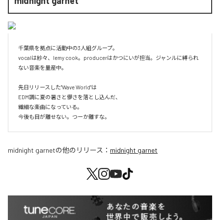
midnight garnet
千葉県を拠点に活動中の3人組グループ。

vocalは紗々、lemy cook。producerはかつにいが担当。ジャンルに縛られ
ない音楽を量産中。

先日リリースした"Wave World"は

EDM調に夏の暑さと儚さを落とし込んだ、

繊細な楽曲になっている。

今後も目が離せない。つーか離すな。
midnight garnet
の他のリリース：
midnight garnet