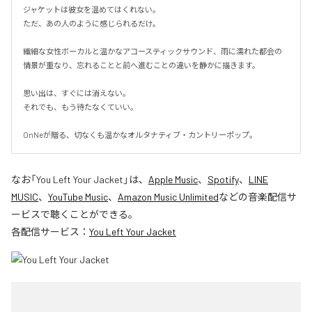
ジャケットは彼女を温めてはくれない。

ただ、あの人のように感じられるだけ。

繊細な女性ボーカルと温かなアコースティックサウンド、雨に濡れた都会の
情景が重なり、忘れることと前へ進むことの違いを静かに描きます。

思い出は、すぐには消えない。

それでも、もう待たなくていい。

OnNeが贈る、切なくも温かなオルタナティブ・カントリーポップ。
なお「
You Left Your Jacket
」は、
Apple Music
、
Spotify
、
LINE
MUSIC
、
YouTube Music
、
Amazon Music Unlimited
などの音楽配信サ
ービスで聴くことができる。
各配信サービス：
You Left Your Jacket