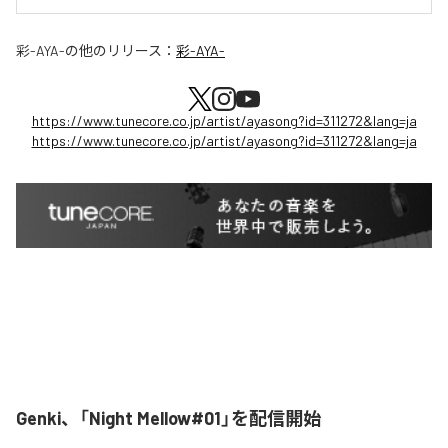
彩-AYA-
の他のリリース：
彩-AYA-
https://www.tunecore.co.jp/artist/ayasong?id=311272&lang=ja
https://www.tunecore.co.jp/artist/ayasong?id=311272&lang=ja
Genki、「Night Mellow#01」を配信開始