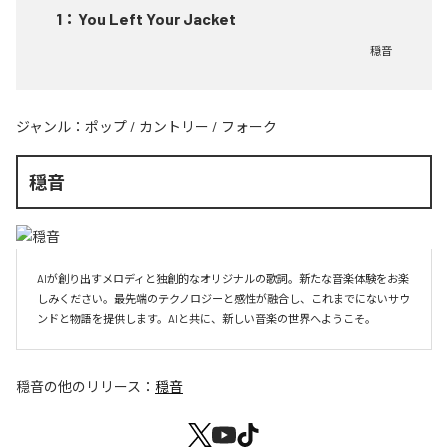
1
：
You Left Your Jacket
穏音
ジャンル：
ポップ
/
カントリー
/
フォーク
穏音
AIが創り出すメロディと独創的なオリジナルの歌詞。新たな音楽体験をお楽
しみください。最先端のテクノロジーと感性が融合し、これまでにないサウ
ンドと物語を提供します。AIと共に、新しい音楽の世界へようこそ。
穏音
の他のリリース：
穏音