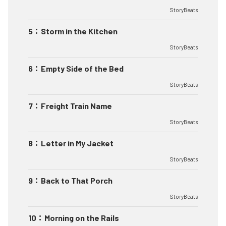
StoryBeats
5
：
Storm in the Kitchen
StoryBeats
6
：
Empty Side of the Bed
StoryBeats
7
：
Freight Train Name
StoryBeats
8
：
Letter in My Jacket
StoryBeats
9
：
Back to That Porch
StoryBeats
10
：
Morning on the Rails