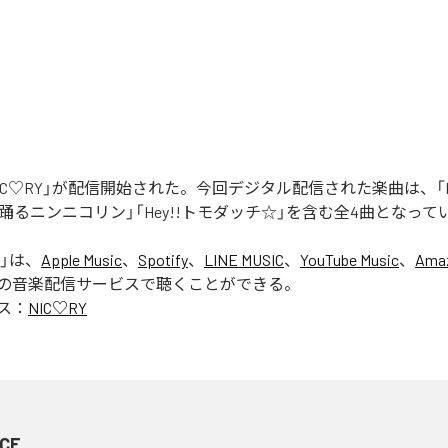
「NIC♡RY」が配信開始された。今回デジタル配信された楽曲は、「P
踊るニンニコリン」「Hey!!トモダッチ☆」を含む全4曲となって
」は、
Apple Music
、
Spotify
、
LINE MUSIC
、
YouTube Music
、
Amaz
の音楽配信サービスで聴くことができる。
ス：
NIC♡RY
CE