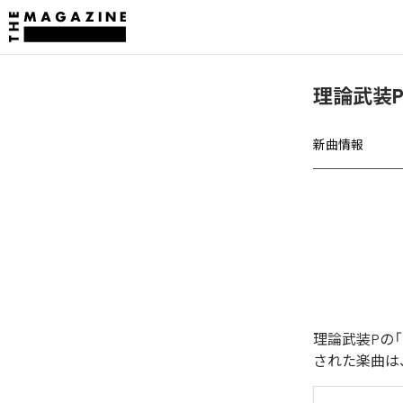
理論武装P
新曲情報
理論武装Pの「
された楽曲は、