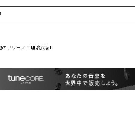
P
他のリリース：
理論武装P