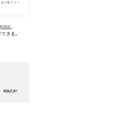
ージョンをリリー
MUSIC
、
ができる。
理論武装P