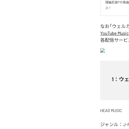
理論武装Pの楽曲
ス！
なお「
ウェルカム
YouTube Music
各配信サービ
1
：
ウェ
HEAD MUSIC
ジャンル：
J-