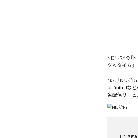
NIC♡RYの
グッタイム」「
なお「
NIC♡RY
Unlimited
など
各配信サービ
1
：
PEA