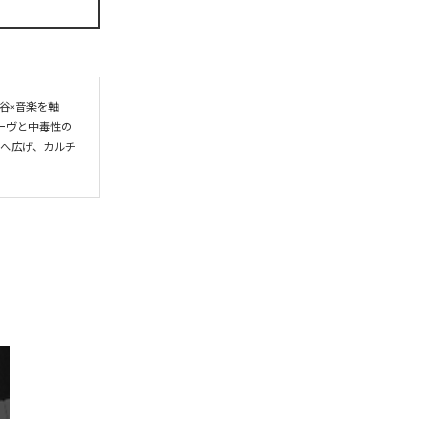
谷×音楽を軸
ーヴと中毒性の
界へ広げ、カルチ