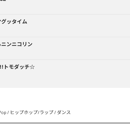
マグッタイム
るニンニコリン
y!!トモダッチ☆
Pop
/
ヒップホップ/ラップ
/
ダンス