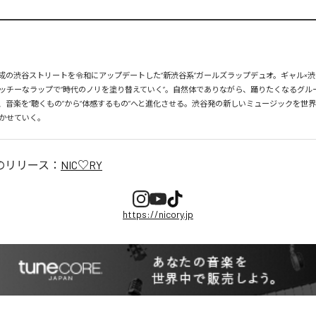
、平成の渋谷ストリートを令和にアップデートした“新渋谷系”ガールズラップデュオ。ギャル×渋
ッチーなラップで“時代のノリを塗り替えていく”。自然体でありながら、踊りたくなるグル
、音楽を“聴くもの”から“体感するもの”へと進化させる。渋谷発の新しいミュージックを世
かせていく。
のリリース：
NIC♡RY
https://nicory.jp