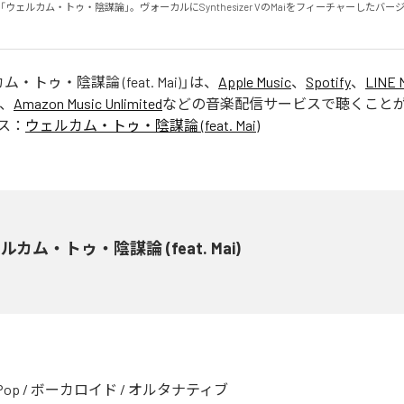
「ウェルカム・トゥ・陰謀論」。ヴォーカルにSynthesizer VのMaiをフィーチャーしたバ
・トゥ・陰謀論 (feat. Mai)
」は、
Apple Music
、
Spotify
、
LINE 
、
Amazon Music Unlimited
などの音楽配信サービスで聴くこと
ス：
ウェルカム・トゥ・陰謀論 (feat. Mai)
ルカム・トゥ・陰謀論 (feat. Mai)
Pop
/
ボーカロイド
/
オルタナティブ