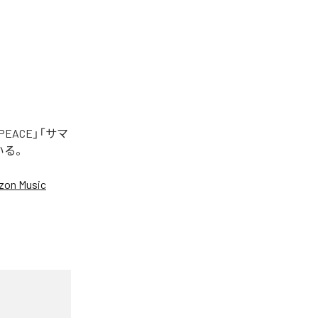
EACE」「サマ
いる。
on Music