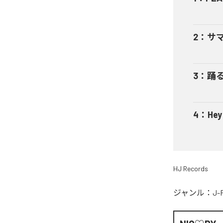
2
：
サ
3
：
踊
4
：
He
HJ Records
ジャンル：
J-