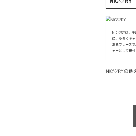
NIC♡RY
NIC♡RYは
に、ゆるくキャ
あるフレーズで
ャーとして根付
NIC♡RY
の他