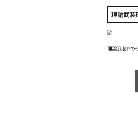
理論武装
理論武装P
の