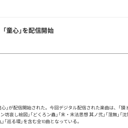
、「童心」を配信開始
童心」が配信開始された。今回デジタル配信された楽曲は、「獏ト
レン坊哀し絵図」「どくろン蟲」「末・末法思想 其ノ弐」「涅無」「沈
六九」「巡る環」を含む全10曲となっている。