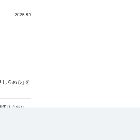
2026.8.7
「しらぬひ」を
映画『しらぬひ』
詞を担当。
zon Music