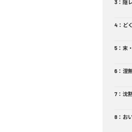
3
：
隠
4
：
ど
5
：
末
6
：
涅
7
：
沈
8
：
おい