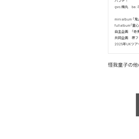
バンド！

gvo;梅丸　ba
mini album
full album
自主企画　「奇鬼
共同企画　堺フ
怪我童子
の他