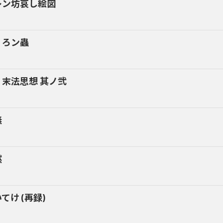
レン坊哀し絵図
くろン蟲
・末法思想 其ノ弐
無
黙
てけ (再録)