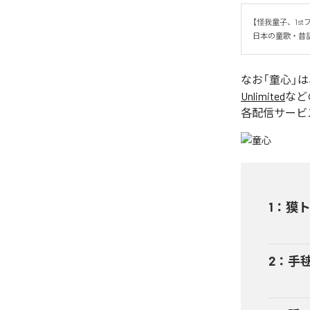
【怪我童子、1stフ
日本の童歌・昔
なお「
童心
」
Unlimited
など
各配信サービ
1
：
獏
2
：
手毬