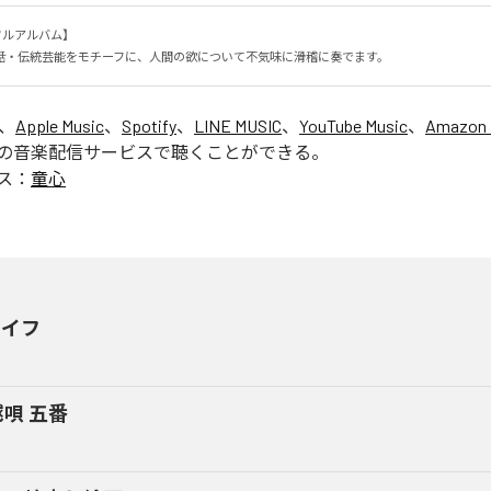
ルアルバム】

話・伝統芸能をモチーフに、人間の欲について不気味に滑稽に奏でます。
は、
Apple Music
、
Spotify
、
LINE MUSIC
、
YouTube Music
、
Amazon 
の音楽配信サービスで聴くことができる。
ス：
童心
トイフ
唄 五番