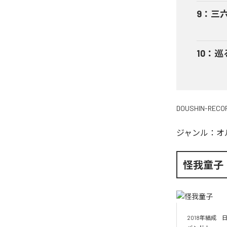
9
：
三
10
：
巡
DOUSHIN-RECO
ジャンル：
オ
怪我童子
2018年結成