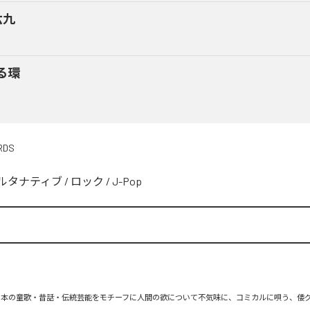
六九
る環
RDS
ルタナティブ
/
ロック
/
J-Pop
　日本の童歌・昔話・伝統芸能をモチーフに人間の欲について不気味に、コミカルに唄う、倭