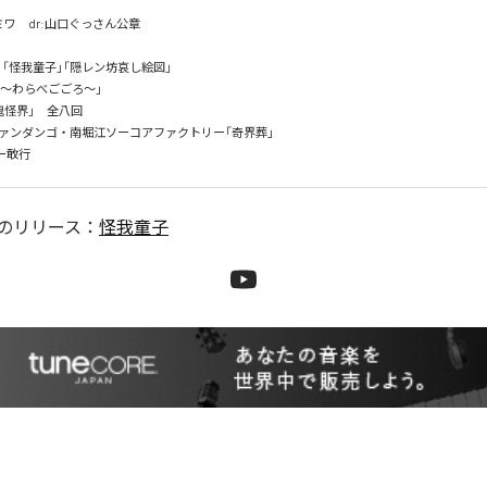
:ミワ　dr:山口ぐっさん公章

 「鬼」「怪我童子」「隠レン坊哀し絵図」

「童心〜わらべごごろ〜」

怪界」　全八回

ァンダンゴ・南堀江ソーコアファクトリー「奇界葬」

のリリース：
怪我童子