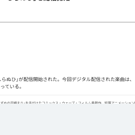
しらぬひ」が配信開始された。今回デジタル配信された楽曲は、
なっている。
「すずめの戸締まり」を手がけたコミックス・ウェーブ・フィルム最新作、短篇アニメーション
風』『Luminescent Creatures』で共同制作を重ねてきた梅林太郎が作曲、青葉市子が作
ひ
」は、
Apple Music
、
Spotify
、
LINE MUSIC
、
YouTube Music
、
Ama