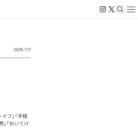
2025.7.17
イフ」「手毬
黙」「おいてけ