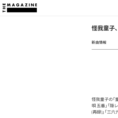
怪我童子
新曲情報
怪我童子の「
唄 五番」「隠
(再録)」「三