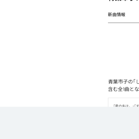
新曲情報
青葉市子の「
含む全1曲と
「君の名は。」
の主題歌。

アルバム『アダンの
なお「
しらぬ