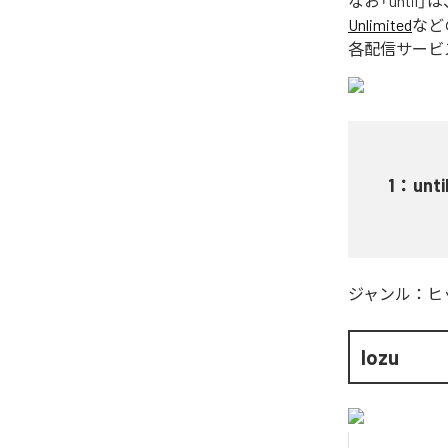
なお「
until
」は
Unlimited
など
各配信サービ
1
：
unti
ジャンル：
ヒ
lozu