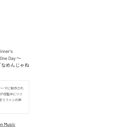
er's
One Day ～
.V.S.」「なめんじゃね
をテーマに制作され
IYOが収監中にリリ
言うファンの声
n Music