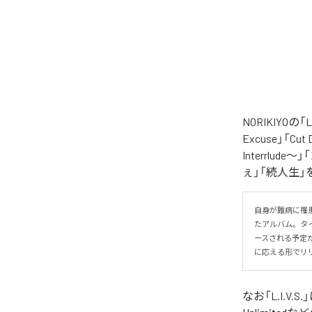
NORIKIYO
Excuse」「Cut
Interrlude～」
ぇ」「続人生」
自身が難病に罹患し
たアルバム。タイトル
ースされる予定
に応える形でリ
なお「
L.I.V.S.