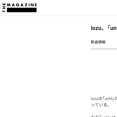
lozu、「u
新曲情報
lozuの「u
っている。