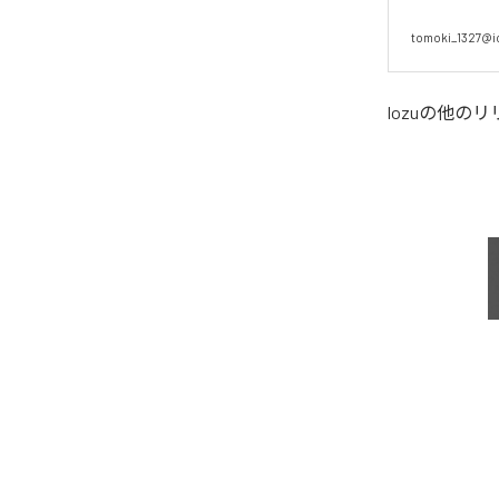
tomoki_1327@i
lozu
の他のリ