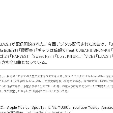
の「L.I.V.S.」が配信開始された。今回デジタル配信された楽曲は、「Sinn
 Da Bullshit」「履歴書」「ギャラは倍額で (feat. OJIBAH & BRON-K)」「
「ゴミ」「HARVEST」「Sweet Pain」「Don't Kill UR...」「VICE」「L.I
を含む全13曲となっている。
、自分のこれまでの人生と未来を改めて考え直したタイミングに「Life Is Very Short」
の「L.I.V.S.」はLife Is Very Shortの頭文字を取ったものである。今作は本来、NORIK
だった作品であり、予定より早く出所が叶った為、お蔵入りになりそうだったが聴きたいと
リースが決定したキャリア12枚目のアルバムとなってる。
」は、
Apple Music
、
Spotify
、
LINE MUSIC
、
YouTube Music
、
Amazo