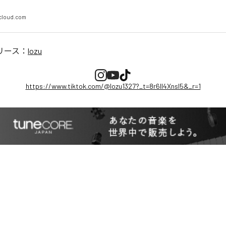
cloud.com
リース：
lozu
https://www.tiktok.com/@lozu1327?_t=8r6Il4Xnsl5&_r=1