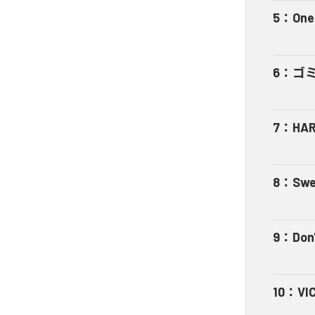
5
：
One
6
：
ゴ
7
：
HA
8
：
Swe
9
：
Don'
10
：
VI