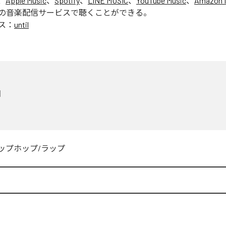
、
Apple Music
、
Spotify
、
LINE MUSIC
、
YouTube Music
、
Amazon 
の音楽配信サービスで聴くことができる。
ス：
until
l
ップホップ/ラップ