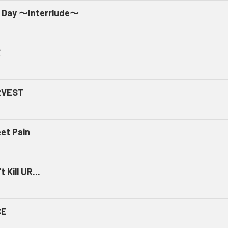
 Day ～Interrlude～
ミ
RVEST
et Pain
t Kill UR...
CE