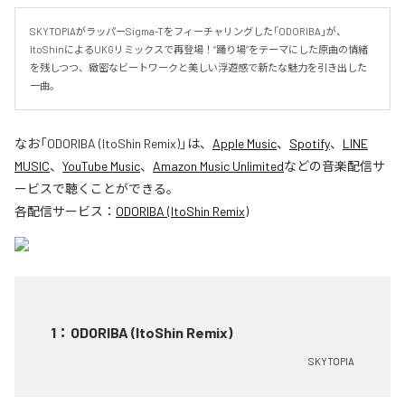
SKYTOPIAがラッパーSigma-Tをフィーチャリングした「ODORIBA」が、
ItoShinによるUKGリミックスで再登場！“踊り場”をテーマにした原曲の情緒
を残しつつ、緻密なビートワークと美しい浮遊感で新たな魅力を引き出した
一曲。
なお「
ODORIBA (ItoShin Remix)
」は、
Apple Music
、
Spotify
、
LINE
MUSIC
、
YouTube Music
、
Amazon Music Unlimited
などの音楽配信サ
ービスで聴くことができる。
各配信サービス：
ODORIBA (ItoShin Remix)
1
：
ODORIBA (ItoShin Remix)
SKYTOPIA