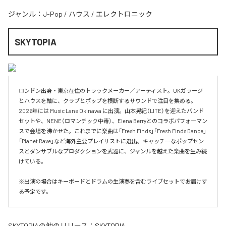
ジャンル：
J-Pop
/
ハウス
/
エレクトロニック
SKYTOPIA
ロンドン出身・東京在住のトラックメーカー／アーティスト。UKガラージ
とハウスを軸に、クラブとポップを横断するサウンドで注目を集める。
2026年には Music Lane Okinawa に出演。山本晃紀（LITE）を迎えたバンド
セットや、NENE（ロマンチック中毒）、Elena Berryとのコラボパフォーマン
スで会場を沸かせた。これまでに楽曲は「Fresh Finds」「Fresh Finds Dance」
「Planet Rave」など海外主要プレイリストに選出。キャッチーなポップセン
スとダンサブルなプロダクションを武器に、ジャンルを越えた楽曲を生み続
けている。

※出演の場合はキーボードとドラムの生演奏を含むライブセットでお届けす
る予定です。
SKYTOPIA
の他のリリース：
SKYTOPIA