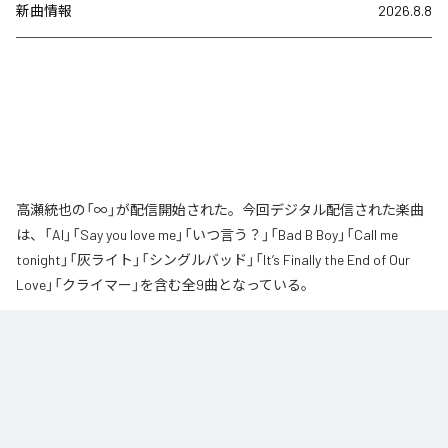
新曲情報
2026.8.8
高瀬統也の「∞」が配信開始された。今回デジタル配信された楽曲
は、「AI」「Say you love me」「いつ言う？」「Bad B Boy」「Call me
tonight」「灰ライト」「シングルバッド」「It’s Finally the End of Our
Love」「クライマー」を含む全9曲となっている。
なお「
∞
」は、
Apple Music
、
Spotify
、
LINE MUSIC
、
YouTube Music
、
Amazon Music Unlimited
などの音楽配信サービスで聴くことができ
る。
各配信サービス：
∞