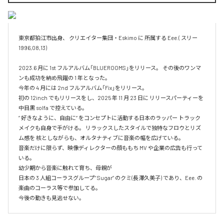
東京都狛江市出身、 クリエイター集団・Eskimo に 所属する Eee.( スリー 
1996,08,13)

2023.6 月に 1st フルアルバム「BLUEROOMS」をリリース。 その後のワンマ
ンも成功を納め飛躍の 1 年となった。

今年の 4 月には 2nd フルアルバム「Fix」をリリース。

初の 12inch でもリリースをし、2025 年 11 月 23 日に リリースパーティーを
中目黒 solfa で控えている。

” 好きなように、自由に” をコンセプトに活動する日本のラッパー トラック
メイクも自身で手がける。 リラックスしたスタイルで独特なフロウとリズ
ム感を 核としながらも、オルタナティブに音楽の幅を広げている。

音楽だけに限らず、映像ディレクターの顔ももち MV や企業の広告も行って
いる。

幼少期から音楽に触れて育ち、母親が

日本の 3 人組コーラスグループ” Sugar” のクミ(長澤久美子) であり、Eee. の
楽曲のコーラス等で参加してる。

今後の動きも見逃せない。