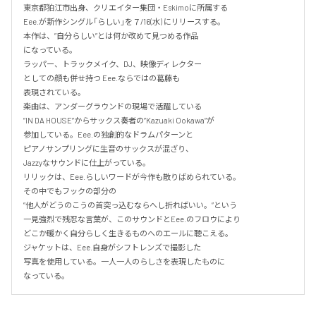
東京都狛江市出身、クリエイター集団・Eskimoに所属する

Eee.が新作シングル「らしい」を７/16(水) にリリースする。

本作は、”自分らしい”とは何か改めて見つめる作品

になっている。

ラッパー、トラックメイク、DJ、映像ディレクター

としての顔も併せ持つ Eee.ならではの葛藤も

表現されている。

楽曲は、アンダーグラウンドの現場で活躍している

”IN DA HOUSE”からサックス奏者の”Kazuaki Ookawa”が

参加している。Eee.の独創的なドラムパターンと

ピアノサンプリングに生音のサックスが混ざり、

Jazzyなサウンドに仕上がっている。

リリックは、Eee.らしいワードが今作も散りばめられている。

その中でもフックの部分の

”他人がどうのこうの首突っ込むならへし折ればいい。”という

一見強烈で残忍な言葉が、このサウンドとEee.のフロウにより

どこか暖かく自分らしく生きるものへのエールに聴こえる。

ジャケットは、Eee.自身がシフトレンズで撮影した

写真を使用している。一人一人のらしさを表現したものに

なっている。