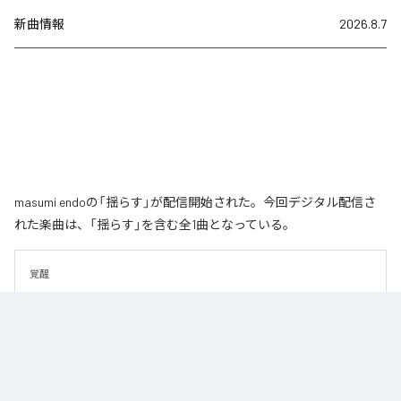
新曲情報
2026.8.7
masumi endoの「揺らす」が配信開始された。今回デジタル配信さ
れた楽曲は、「揺らす」を含む全1曲となっている。
覚醒
なお「
揺らす
」は、
Apple Music
、
Spotify
、
LINE MUSIC
、
YouTube
Music
、
Amazon Music Unlimited
などの音楽配信サービスで聴くこと
ができる。
各配信サービス：
揺らす