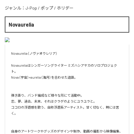
ジャンル：
J-Pop
/
ポップ
/
ホリデー
Novaurelia
Novaurelia（ノヴァオウレリア）

Novaureliaはシンガーソングライター ミズハシアヤカのソロプロジェク
ト。

Nova（宇宙）+aurelia（海月）を合わせた造語。

弾き語り、バンド編成など様々な形にて活動中。

恋、夢、過去、未来、それはクラゲのようにユラユラと。

ココロの浮遊感を歌う、自称浮遊系アーティスト。甘く切なく、時には苦
く。

自身のアートワークやグッズのデザインや制作、動画の撮影から映像編集、
