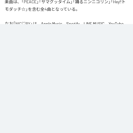
楽曲は、「PEACE」「サマグッタイム」「踊るニンニコリン」「Hey!!ト
モダッチ☆」を含む全4曲となっている。
なお「
NIC♡RY
」は、
Apple Music
、
Spotify
、
LINE MUSIC
、
YouTube
Music
、
Amazon Music Unlimited
などの音楽配信サービスで聴くこと
ができる。
各配信サービス：
NIC♡RY
1
：
PEACE
NIC♡RY
2
：
サマグッタイム
NIC♡RY
3
：
踊るニンニコリン