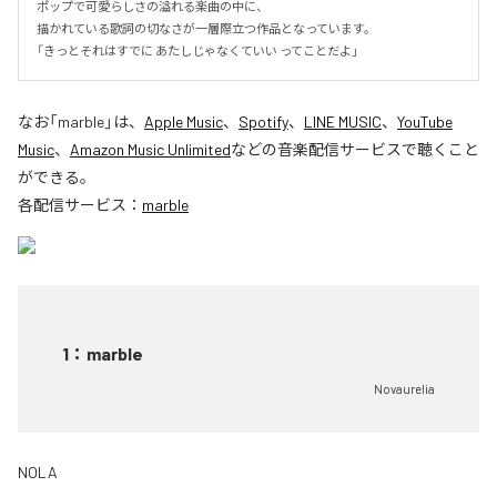
ポップで可愛らしさの溢れる楽曲の中に、 

描かれている歌詞の切なさが一層際立つ作品となっています。

「きっとそれはすでに あたしじゃなくていい ってことだよ」
なお「
marble
」は、
Apple Music
、
Spotify
、
LINE MUSIC
、
YouTube
Music
、
Amazon Music Unlimited
などの音楽配信サービスで聴くこと
ができる。
各配信サービス：
marble
1
：
marble
Novaurelia
NOLA