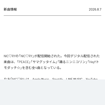
新曲情報
2026.8.7
NIC♡RYの「NIC♡RY」が配信開始された。今回デジタル配信された
楽曲は、「PEACE」「サマグッタイム」「踊るニンニコリン」「Hey!!ト
モダッチ☆」を含む全4曲となっている。
なお「
NIC♡RY
」は、
Apple Music
、
Spotify
、
LINE MUSIC
、
YouTube
Music
、
Amazon Music Unlimited
などの音楽配信サービスで聴くこと
ができる。
各配信サービス：
NIC♡RY