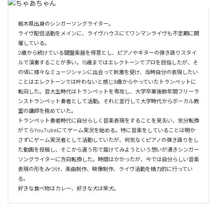
栃木県出身のシンガーソングライター。

ライヴ配信活動をメインに、ライヴハウスにてワンマンライヴも不定期に開
催している。

2歳から続けている鍵盤楽器を得意とし、ピアノやギターの弾き語りスタイ
ルで演奏することが多い。15歳まではエレクトーンでプロを目指したが、そ
の頃に様々なミュージシャンに出会って刺激を受け、当時自分の表現したい
ことはエレクトーンでは叶わないと感じ9歳からやっていたトランペットに
転向した。音大生時代はトランペットを専攻し、大学卒業後数年間フリーラ
ンストランペット奏者として活動。それと並行して大学時代からボーカル教
室の講師を務めていた。

トランペット奏者時代に自分らしく音楽表現をすることを見失い、気分転換
がてらYouTubeにてゲーム実況を始める。特に音楽をしていることは明か
さずにゲーム実況者として活動していたが、何気なくピアノの弾き語りをし
た動画を投稿し、そこから違う形で届けてみようという想いが湧きシンガー
ソングライターに方向転換した。時間はかかったが、今では自分らしい音楽
表現の形をみつけ、楽曲制作、映像制作、ライヴ活動を精力的に行ってい
る。

好きな食べ物はカレー、好きな犬は柴犬。