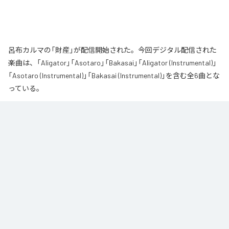
呂布カルマの「財産」が配信開始された。今回デジタル配信された
楽曲は、「Aligator」「Asotaro」「Bakasai」「Aligator (Instrumental)」
「Asotaro (Instrumental)」「Bakasai (Instrumental)」を含む全6曲とな
っている。
なお「
財産
」は、
Apple Music
、
Spotify
、
LINE MUSIC
、
YouTube
Music
、
Amazon Music Unlimited
などの音楽配信サービスで聴くこと
ができる。
各配信サービス：
財産
1
：
Aligator