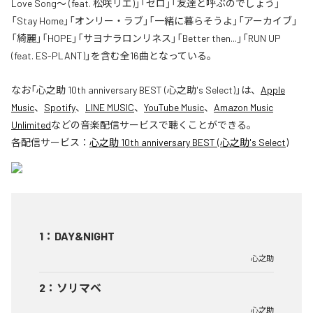
Love Song〜 (feat. 松咲リエ)」「ゼロ」「友達と呼ぶのでしょう」
「Stay Home」「オンリー・ラブ」「一緒に暮らそうよ」「アーカイブ」
「綺麗」「HOPE」「サヨナラロンリネス」「Better then...」「RUN UP
(feat. ES-PLANT)」を含む全16曲となっている。
なお「
心之助 10th anniversary BEST (心之助's Select)
」は、
Apple
Music
、
Spotify
、
LINE MUSIC
、
YouTube Music
、
Amazon Music
Unlimited
などの音楽配信サービスで聴くことができる。
各配信サービス：
心之助 10th anniversary BEST (心之助's Select)
1
：
DAY&NIGHT
心之助
2
：
ソリマベ
心之助