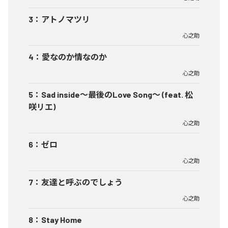
3
：
アトノマツリ
心之助
4
：
愛なのか情なのか
心之助
5
：
Sad inside〜最後のLove Song〜 (feat. 松
咲リエ)
心之助
6
：
ゼロ
心之助
7
：
友達と呼ぶのでしょう
心之助
8
：
Stay Home