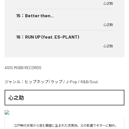
心之助
15
：
Better then...
心之助
16
：
RUN UP (feat. ES-PLANT)
心之助
ASIS MOBB RECORDS
ジャンル：
ヒップホップ/ラップ
/
J-Pop
/
R&B/Soul
心之助
　江戸時代天保から営む鰻屋に生まれた次男坊。父の影響でギターに触れ、