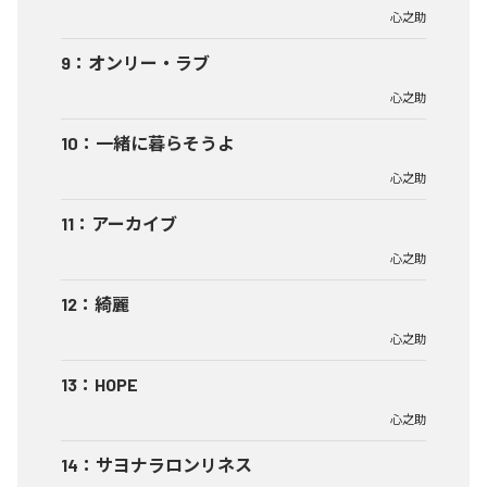
心之助
9
：
オンリー・ラブ
心之助
10
：
一緒に暮らそうよ
心之助
11
：
アーカイブ
心之助
12
：
綺麗
心之助
13
：
HOPE
心之助
14
：
サヨナラロンリネス