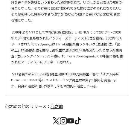
詩を書く事が趣味という変わった幼少期を経て、いつしか自己表現の場所が
音楽となった。その存在に自分が救われてきた様に誰かのそれになりたい。
その夢を持った時から本名の漢字を改め“心の助け”と書いて“心之助”を名乗
る様になった。

 2016年よりソロとして本格的に始動開始。LINE MUSICにて2015年〜2020
年の5年間で最も聴かれたインディーズアーティスト5位を獲得。2021年にリ
リースされた「Blue Spring」はTikTok週間楽曲ランキング6週連続1位、「雲
の上」は4週連続1位を獲得し高校生が選ぶ2021年最も流行ったと思う楽曲調
査8位にランクイン、2023年春には、Tune Core Japanにて10年間で最も聴
かれたアーティストにノミネートされた。

 ソロ名義でのYoutube累計再生回数は8000万回再生、各サブスク(Apple 
Music.LINE MUSIC等)にてストリーミング再生数は累計3億回を突破。ま
た、自身の活動の他に作家としても精力的に活動している。
心之助
の他のリリース：
心之助