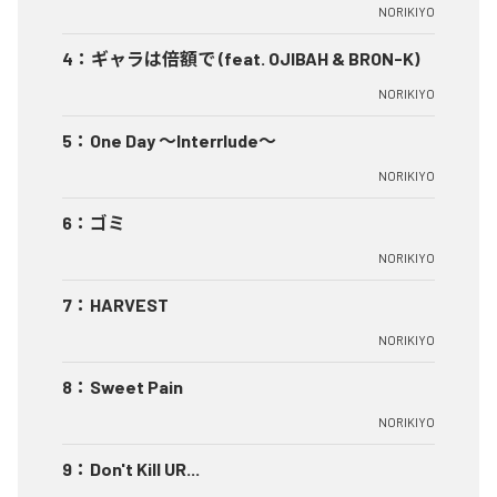
NORIKIYO
4
：
ギャラは倍額で (feat. OJIBAH & BRON-K)
NORIKIYO
5
：
One Day ～Interrlude～
NORIKIYO
6
：
ゴミ
NORIKIYO
7
：
HARVEST
NORIKIYO
8
：
Sweet Pain
NORIKIYO
9
：
Don't Kill UR...