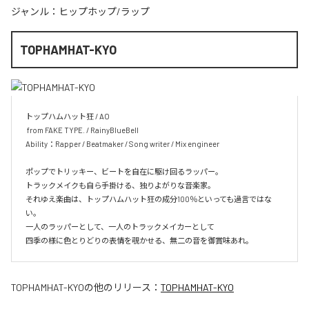
ジャンル：
ヒップホップ/ラップ
TOPHAMHAT-KYO
トップハムハット狂 / AO

 from FAKE TYPE. / RainyBlueBell

Ability：Rapper / Beatmaker / Song writer / Mix engineer

ポップでトリッキー、ビートを自在に駆け回るラッパー。

トラックメイクも自ら手掛ける、独りよがりな音楽家。

それゆえ楽曲は、トップハムハット狂の成分100％といっても過言ではな
い。

一人のラッパーとして、一人のトラックメイカーとして

四季の様に色とりどりの表情を覗かせる、無二の音を御賞味あれ。
TOPHAMHAT-KYO
の他のリリース：
TOPHAMHAT-KYO