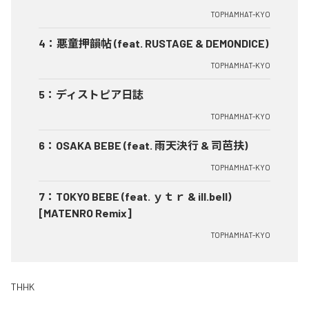
TOPHAMHAT-KYO
4
：
悪童押韻帖 (feat. RUSTAGE & DEMONDICE)
TOPHAMHAT-KYO
5
：
ディストピア日誌
TOPHAMHAT-KYO
6
：
OSAKA BEBE (feat. 雨天決行 & 司芭扶)
TOPHAMHAT-KYO
7
：
TOKYO BEBE (feat. ｙｔｒ & ill.bell)
[MATENRO Remix]
TOPHAMHAT-KYO
THHK