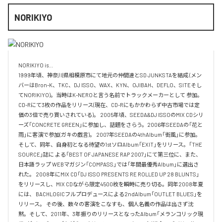
NORIKIYO
NORIKIYO is...　 

1999年頃、神奈川県相模原市にて地元の仲間達とSD JUNKSTAを結成 (メン
バーはBron-K、TKC、DJ ISSO、WAX、KYN、OJIBAH、DEFLO、SITEそし
てNORIKIYO)。当時はK-NEROと言う名前でトラックメーカーとして 参加。
CD-Rにて3枚の作品をリリース(現在、CD-Rにもかかわらず中古市場では定
価の3倍で売り買いされている)。 2005年頃、SEEDA&DJ ISSOのMIX CDシリ
ーズ「CONCRETE GREEN」に参加し、話題をさらう。2006年SEEDAの「花と
雨」に客演で参加(ガキの戯言)。 2007年SEEDAの4thAlbum「街風」に参加。
そして、同年、自身初となる待望の1stソロAlbum「EXIT」をリリース。「THE 
SOURCE」誌に よる「BEST OF JAPANESE RAP 2007」にて第三位に、また、
日本語ラップ WEBマガジン「COMPASS」では「年間最優秀Album」に選出さ
れた。 2008年にMIX CD「DJ ISSO PRESENTS RE ROLLED UP 28 BLUNTS」 
をリリースし、MIX CDながら限定4500枚を瞬時に売り切る。同年2008年夏
には、 BACHLOGICフルプロデュースによる2ndAlbum「OUTLET BLUES」を
リリース。 その後、数々の客演をこなすも、個人名義の作品は出さず沈
黙。そして、2011年、3年振りのリリースとなったAlbum「メランコリック現