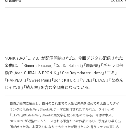
NORIKIYOの「L.I.V.S.」が配信開始された。今回デジタル配信された
楽曲は、「Sinner's Excuse」「Cut Da Bullshit」「履歴書」「ギャラは倍
額で (feat. OJIBAH & BRON-K)」「One Day ～Interrlude～」「ゴミ」
「HARVEST」「Sweet Pain」「Don't Kill UR...」「VICE」「L.I.V.S.」「なめん
じゃねぇ」「続人生」を含む全13曲となっている。
自身が難病に罹患し、自分のこれまでの人生と未来を改めて考え直したタイ
ミングに「Life Is Very Short」をテーマに制作されたアルバム。タイトルの
「L.I.V.S.」はLife Is Very Shortの頭文字を取ったものである。今作は本来、
NORIKIYOが収監中にリリースされる予定だった作品であり、予定より早く出
所が叶った為、お蔵入りになりそうだったが聴きたいと言うファンの声に応