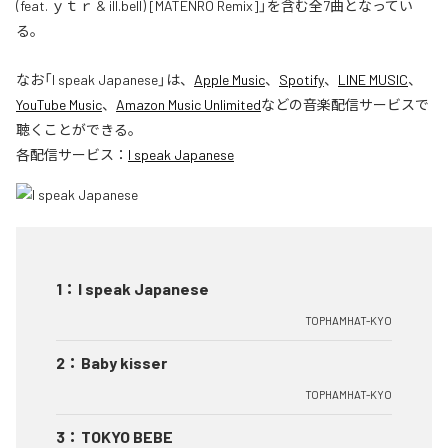
(feat. ｙｔｒ & ill.bell) [MATENRO Remix]」を含む全7曲となってい
る。
なお「
I speak Japanese
」は、
Apple Music
、
Spotify
、
LINE MUSIC
、
YouTube Music
、
Amazon Music Unlimited
などの音楽配信サービスで
聴くことができる。
各配信サービス：
I speak Japanese
1
：
I speak Japanese
TOPHAMHAT-KYO
2
：
Baby kisser
TOPHAMHAT-KYO
3
：
TOKYO BEBE