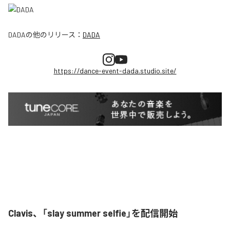
DADA
の他のリリース：
DADA
https://dance-event-dada.studio.site/
Clavis、「slay summer selfie」を配信開始