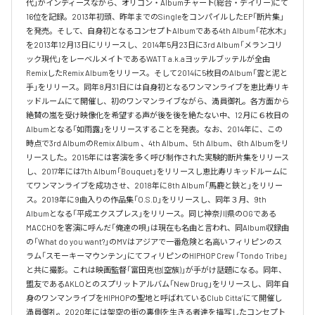
代」がインディーズながら、オリコン・Albumチャート(総合・デイリー)にて
16位を記録。2013年初頭、昨年までのSingleをコンパイルしたEP「断片集」
を発売。そして、自身初となるコンセプトAlbumである4th Album「花水木」
を2013年12月13日にリリースし、2014年5月23日に3rd Album「メランコリ
ック現代」をレーベルメイトであるWATT a.k.aヨッテルブッテルが全曲
RemixしたRemix Albumをリリース。そして2014に5枚目のAlbum「雲と泥と
手」をリリース。同年8月31日には自身初となるワンマンライブを恵比寿リキ
ッドルームにて開催し、初のワンマンライブながら、満員御礼。各方面から
絶賛の嵐を受け映像化を希望する声が後を後を絶たない中、12月に６枚目の
Albumとなる「如雨露」をリリースすることを発表。なお、2014年に、この
時点で3rd AlbumのRemix Album 、4th Album、5th Album、6th Albumをリ
リースした。2015年には客演を多く呼び制作された実験的断片集をリリース
し、2017年には7th Album「Bouquet」をリリースし恵比寿リキッドルームに
てワンマンライブを成功させ、2018年に8th Album「馬鹿と鋏と」をリリー
ス。2019年に9曲入りの作品集「O.S.D」をリリースし、同年３月、9th 
Albumとなる「平成エクスプレス」をリリース。同じ神奈川県のOGである
MACCHOを客演に呼んだ「俺達の唄」は現在も名曲と言われ、同Album収録曲
の「What do you want?」のMVはアジアで一番危険と名高いフィリピンのス
ラム「スモーキーマウンテン」にてフィリピンのHIPHOP Crew 「Tondo Tribe」
と共に撮影。これは映画監督「富田克也(空族)」が手がけ話題になる。同年、
盟友であるAKLOとのスプリットアルバム「New Drug」をリリースし、同年自
身のワンマンライブをHIPHOPの聖地と呼ばれているClub Citta’にて開催し
満員御礼。2020年には架空の街の裏側を生きる者達を描写したコンセプト