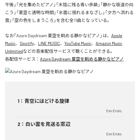
午後」「光を集めたピアノ」「木陰に残る青い余韻」「静かな坂道の向
こう」「夏空と透明な時間」「水面に揺れるまなざし」「夕方へ流れる
雲」「空の色をしまうころ」を含む全11曲となっている。
なお「
Azure Daydream 夏空を眺める静かなピアノ
」は、
Apple
Music
、
Spotify
、
LINE MUSIC
、
YouTube Music
、
Amazon Music
Unlimited
などの音楽配信サービスで聴くことができる。
各配信サービス：
Azure Daydream 夏空を眺める静かなピアノ
1
：
青空にほどける旋律
Emi Endo.
2
：
白い雲を見送る窓辺
Emi Endo.