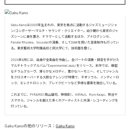
Gaku Kanoは2003年生まれの、東京を拠点に活動するジャズミュージシャ
ン/コンポーザー/マルチ・サウンド・クリエイター。幼少期から東京のジャ
ズシーンに身を置き、ドラマーとして活動するほか、アナログシンセ、
Fender Rhodes、Vocoderの演奏、そしてDAWを用いた音楽制作も行ってい
る。東京藝術大学附属高校と同大学にて、技術面を磨く。

2024年6月には、自身が全楽曲を作曲し、全パートの演奏・録音を手がけた
マルチトラックアルバム『Experimental Jazz』をリリース。本作では、緻密
なドラムグルーヴ、滑らかなメロディ、豊かなハーモニー、そしてジャンル
をクロスオーバーする大胆なアレンジが特徴で、ネオソウル、インディーロ
ック、エレクトロニック、ブレイクビーツなど多様な要素を融合している。

これまでに、PYRAMID（鳥山雄司、神保彰）、KIRINJI、Roni Kaspi、熊谷ヤ
スマサら、ジャンルを越えた多くのアーティストと共演・レコーディングを
行っている。
Gaku Kano
の他のリリース：
Gaku Kano