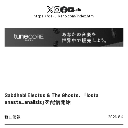
https://gaku-kano.com/index.html
Sabdhabi Electus & The Ghosts、「losta
anasta_analisis」を配信開始
新曲情報
2026.8.4