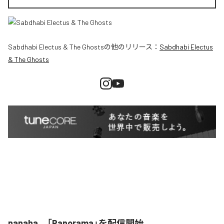
Sabdhabi Electus & The Ghosts
の他のリリース：
Sabdhabi Electus
& The Ghosts
nanaha、「Panorama」を配信開始