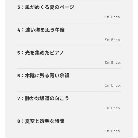
3
：
風がめくる夏のページ
Emi Endo.
4
：
遠い海を思う午後
Emi Endo.
5
：
光を集めたピアノ
Emi Endo.
6
：
木陰に残る青い余韻
Emi Endo.
7
：
静かな坂道の向こう
Emi Endo.
8
：
夏空と透明な時間
Emi Endo.