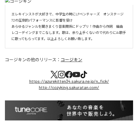
エレキインストが大好きで、中学生の時にLPベンチャ－ズ　オンステ－ジ
72の圧倒的パフォ－マンスに影響を受け

あらゆるジャンルを聞きまくり音楽関係にドップリ！作曲から作詞　編曲　
レコ－デイングまでこなします。歌は、余り上手くないので代わりにAi歌手
に歌ってもらってます。以上よろしくお願い致します。
コージキン
の他のリリース：
コージキン
https://azurekitten34.sakura.ne.jp/n_fick/
http://cozyking.sakuratan.com/