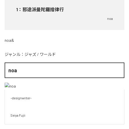
1
：
邪途派曼陀羅捨律行
noa
noa&
ジャンル：
ジャズ
/
ワールド
noa
-designwriter-

Seiya Fujii