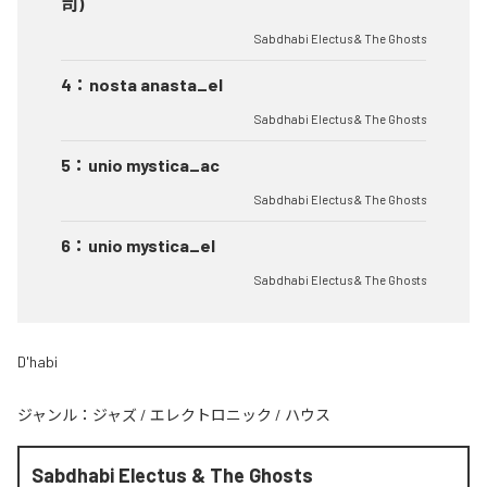
司)
Sabdhabi Electus & The Ghosts
4
：
nosta anasta_el
Sabdhabi Electus & The Ghosts
5
：
unio mystica_ac
Sabdhabi Electus & The Ghosts
6
：
unio mystica_el
Sabdhabi Electus & The Ghosts
D'habi
ジャンル：
ジャズ
/
エレクトロニック
/
ハウス
Sabdhabi Electus & The Ghosts