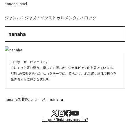
nanaha label
ジャンル：
ジャズ
/
インストゥルメンタル
/
ロック
nanaha
コンポーザーピアニスト。

心にそっと寄り添う、優しくて儚いオリジナルピアノ曲を届けています。

「癒しの音楽をあなたへ。」をテーマに、柔らかく、心に響く旋律で日々を
生きる人々に静かな癒しを。
nanaha
の他のリリース：
nanaha
https://linktr.ee/nanaha7