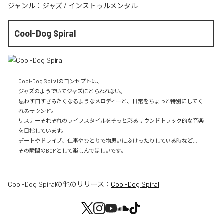
ジャンル：
ジャズ
/
インストゥルメンタル
Cool-Dog Spiral
Cool-Dog Spiralのコンセプトは、

ジャズのようでいてジャズにとらわれない。

思わず口ずさみたくなるようなメロディーと、日常をちょっと特別にしてく
れるサウンド。

リスナーそれぞれのライフスタイルをそっと彩るサウンドトラック的な音楽
を目指しています。

デートやドライブ、仕事やひとりで物思いにふけったりしている時など…

その瞬間のBGMとして楽しんでほしいです。
Cool-Dog Spiral
の他のリリース：
Cool-Dog Spiral