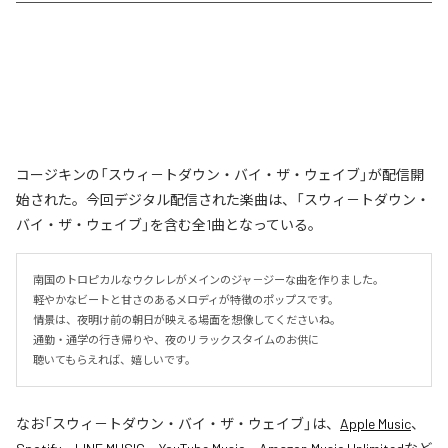
コージキンの「スウィ－トダウン・バイ・ザ・ウェイブ」が配信開
始された。今回デジタル配信された楽曲は、「スウィ－トダウン・
バイ・ザ・ウェイブ」を含む全1曲となっている。
南国のトロピカルなウクレレがメインのジャ－ジーな曲を作りました。

軽やかなビートと甘さのあるメロディが特徴のポップスです。

情景は、夜明け前の朝日が映える場面を想像してくださいね。

通勤・通学の行き帰りや、夜のリラックスタイムのお供に

聴いてもらえれば、嬉しいです。
なお「
スウィ－トダウン・バイ・ザ・ウェイブ
」は、
Apple Music
、