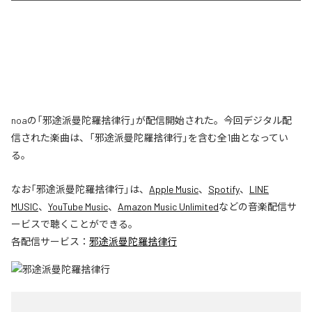
noaの「邪途派曼陀羅捨律行」が配信開始された。今回デジタル配
信された楽曲は、「邪途派曼陀羅捨律行」を含む全1曲となってい
る。
なお「
邪途派曼陀羅捨律行
」は、
Apple Music
、
Spotify
、
LINE
MUSIC
、
YouTube Music
、
Amazon Music Unlimited
などの音楽配信サ
ービスで聴くことができる。
各配信サービス：
邪途派曼陀羅捨律行