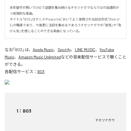
本年破竹の勢いでSNSで話題を集め続けるチセツナガラならではの自虐的か
つ挑発的な楽曲。

タイトル「BO3」はテニスやesportsにおいてよく使用される試合形式「Best of 
3」の略語であり、今後更に注目を集めるであろうチセツナガラの「覚悟」や「負
けん気」を感じることのできる楽曲となっている。
なお「
BO3
」は、
Apple Music
、
Spotify
、
LINE MUSIC
、
YouTube
Music
、
Amazon Music Unlimited
などの音楽配信サービスで聴くこと
ができる。
各配信サービス：
BO3
1
：
BO3
チセツナガラ