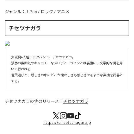
ジャンル：
J-Pop
/
ロック
/
アニメ
チセツナガラ
大阪発4人組ロックバンド、チセツナガラ。

演奏の雰囲気やキャッチーなメロディーラインとは裏腹に、文学的な詞を用
いて行われる

言葉遊びと、新しさの中にどこか懐かしさも感じさせるような楽曲を武器と
する。
チセツナガラ
の他のリリース：
チセツナガラ
https://chisetsunagara.jp