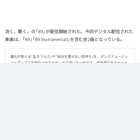
泡く、脆く。の「89」が配信開始された。今回デジタル配信された
楽曲は、「89」「89 (Instrumental)」を含む全2曲となっている。
誰もが抱える「生きづらさ」や「自分を愛せない気持ち」を、ダンスミュージッ
クとポップスを融合させたサウンドで描いた一曲です。 疾走感のあるビート
と繊細な歌詞が交差し、苦しさの中にも小さな希望を見つけ出していく。 「味
方だよ」というメッセージが、心にそっと寄り添う作品です。
なお「
89
」は、
Apple Music
、
Spotify
、
LINE MUSIC
、
YouTube Music
、
Amazon Music Unlimited
などの音楽配信サービスで聴くことができ
る。
各配信サービス：
89