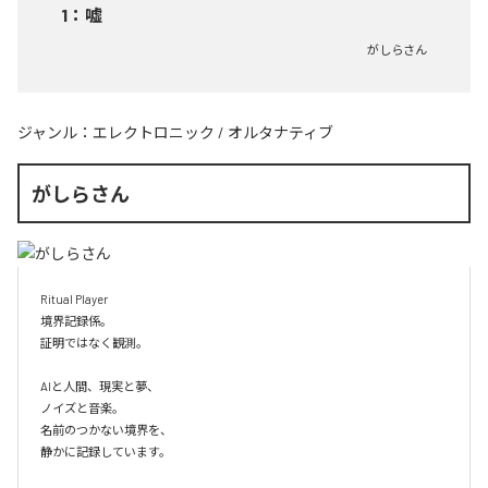
1
：
嘘
がしらさん
ジャンル：
エレクトロニック
/
オルタナティブ
がしらさん
Ritual Player

境界記録係。

証明ではなく観測。

AIと人間、現実と夢、

ノイズと音楽。

名前のつかない境界を、

静かに記録しています。
