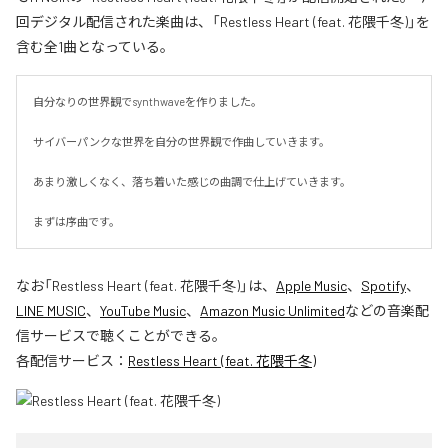
回デジタル配信された楽曲は、「Restless Heart (feat. 花隈千冬)」を
含む全1曲となっている。
自分なりの世界観でsynthwaveを作りました。

サイバーパンクな世界を自分の世界観で作曲していきます。

あまり激しくなく、落ち着いた感じの曲調で仕上げていきます。

まずは序曲です。
なお「
Restless Heart (feat. 花隈千冬)
」は、
Apple Music
、
Spotify
、
LINE MUSIC
、
YouTube Music
、
Amazon Music Unlimited
などの音楽配
信サービスで聴くことができる。
各配信サービス：
Restless Heart (feat. 花隈千冬)