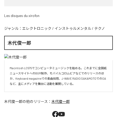
Les disques du xirofon
ジャンル：
エレクトロニック
/
インストゥルメンタル
/
テクノ
木代俊一郎
Macintosh LC575でコンピュータミュージックを始める。これまでに全国紙
ニュースサイトへのBGM制作、モバイルコロムビアなどでのリリースのほ
か、Keyboard magazineでの楽曲採用、J-WAVE RADIO SAKAMOTOでのOA
など、主にメディアを舞台に活動を展開している。
木代俊一郎
の他のリリース：
木代俊一郎