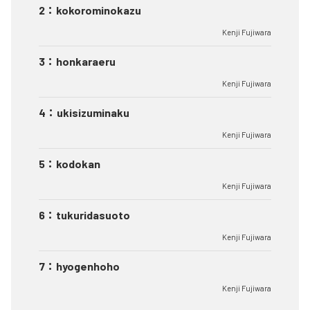
2
：
kokorominokazu
Kenji Fujiwara
3
：
honkaraeru
Kenji Fujiwara
4
：
ukisizuminaku
Kenji Fujiwara
5
：
kodokan
Kenji Fujiwara
6
：
tukuridasuoto
Kenji Fujiwara
7
：
hyogenhoho
Kenji Fujiwara