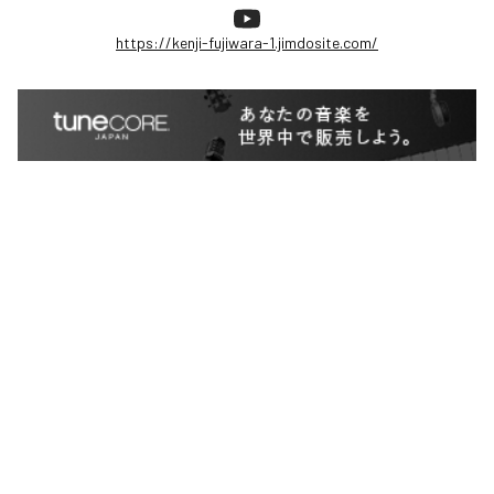
https://kenji-fujiwara-1.jimdosite.com/