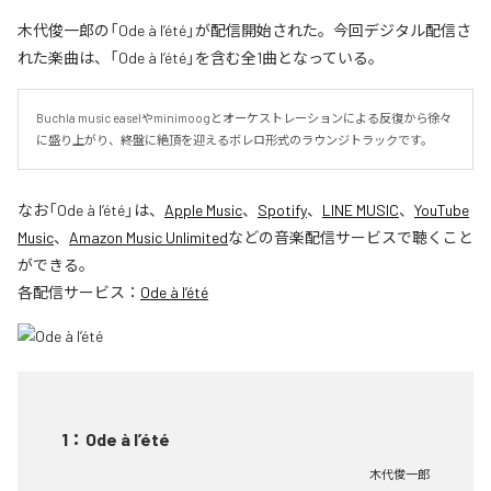
木代俊一郎の「Ode à l’été」が配信開始された。今回デジタル配信さ
れた楽曲は、「Ode à l’été」を含む全1曲となっている。
Buchla music easelやminimoogとオーケストレーションによる反復から徐々
に盛り上がり、終盤に絶頂を迎えるボレロ形式のラウンジトラックです。
なお「
Ode à l’été
」は、
Apple Music
、
Spotify
、
LINE MUSIC
、
YouTube
Music
、
Amazon Music Unlimited
などの音楽配信サービスで聴くこと
ができる。
各配信サービス：
Ode à l’été
1
：
Ode à l’été
木代俊一郎