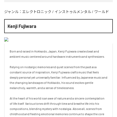
ジャンル：
エレクトロニック
/
インストゥルメンタル
/
ワールド
Kenji Fujiwara
Born and raised in Hokkaido, Japan, Kenji Fujiwara creates beat and 
ambient music centered around hardware instruments and synthesizers.

Relying on nostalgic memories and quiet scenes from the past as a 
constant source of inspiration, Kenji Fujiwara crafts music that feels 
deeply personal yet universally familiar. Influenced by Japanese music and 
the changing landscapes of Hokkaido, his sound evokes gentle 
melancholy, warmth, and a sense of timelessness.

At the heart of his world is an awe of nature and a sincere contemplation 
of life itself. Various tones drift through time and breathe life into his 
compositions, blending mystery with nostalgia. Above all, scenes from 
childhood and fleeting emotional memories continue to shape the core 