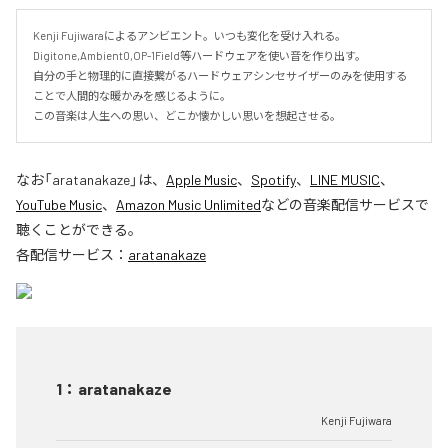
Kenji Fujiwaraによるアンビエント。いつも変化を受け入れる。

Digitone,Ambient0,OP-1Field等ハードウェアを使い音を作り出す。

自分の手と物理的に直接繋がるハードウェアシンセサイザーのみを使用する
ことで人間的な暖かみを感じるように。

この音楽は人生への思い、どこか懐かしい思いを想起させる。
なお「
aratanakaze
」は、
Apple Music
、
Spotify
、
LINE MUSIC
、
YouTube Music
、
Amazon Music Unlimited
などの音楽配信サービスで
聴くことができる。
各配信サービス：
aratanakaze
1
：
aratanakaze
Kenji Fujiwara