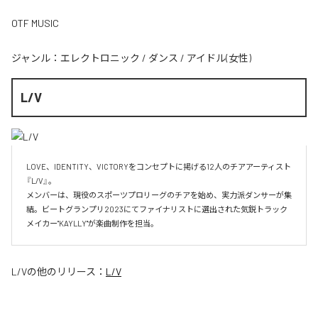
OTF MUSIC
ジャンル：
エレクトロニック
/
ダンス
/
アイドル(女性)
L/V
LOVE、IDENTITY、VICTORYをコンセプトに掲げる12人のチアアーティスト
『L/V』。

メンバーは、現役のスポーツプロリーグのチアを始め、実力派ダンサーが集
結。ビートグランプリ2023にてファイナリストに選出された気鋭トラック
メイカー"KAYLLY"が楽曲制作を担当。
L/V
の他のリリース：
L/V