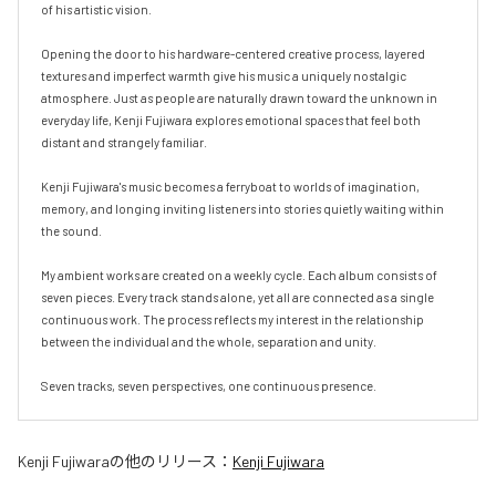
of his artistic vision.

Opening the door to his hardware-centered creative process, layered 
textures and imperfect warmth give his music a uniquely nostalgic 
atmosphere. Just as people are naturally drawn toward the unknown in 
everyday life, Kenji Fujiwara explores emotional spaces that feel both 
distant and strangely familiar.

Kenji Fujiwara's music becomes a ferryboat to worlds of imagination, 
memory, and longing inviting listeners into stories quietly waiting within 
the sound.

My ambient works are created on a weekly cycle. Each album consists of 
seven pieces. Every track stands alone, yet all are connected as a single 
continuous work. The process reflects my interest in the relationship 
between the individual and the whole, separation and unity.

Seven tracks, seven perspectives, one continuous presence.
Kenji Fujiwara
の他のリリース：
Kenji Fujiwara