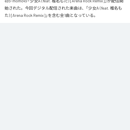
ezo-momoの「少女A (feat. 椎名もた) [Arena Rock Remix]」が配信開
始された。今回デジタル配信された楽曲は、「少女A (feat. 椎名も
た) [Arena Rock Remix]」を含む全1曲となっている。
椎名もた「少女A」を、壮大なアリーナロックへ再構築した 「Arena Rock 
Remix」。

繊細で静かな歌い出しから、幾重にも重なるギター、力強いベースとライブ
ドラム、感情的なキーボードが一気に広がる爆発的なサビへ。

心音や一瞬の静寂、観客の手拍子とシンガロングを交えながら、原曲に宿る
孤独と心の揺れを、大観衆と分かち合う希望のエネルギーへと昇華しまし
た。

夜空まで届くような歌声と、切なさの先にある解放を描いた、ezo-momoに
よるシネマティックなロックリミックスです。
なお「
少女A (feat. 椎名もた) [Arena Rock Remix]
」は、
Apple Music
、
Spotify
、
LINE MUSIC
、
YouTube Music
、
Amazon Music Unlimited
など
の音楽配信サービスで聴くことができる。