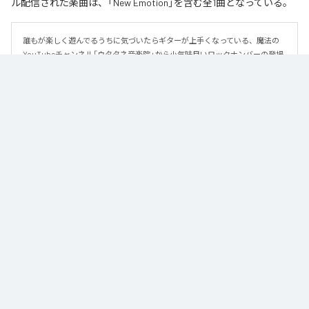
ル配信された楽曲は、「New Emotion」を含む全1曲となっている。
誰もが楽しく遊んでるうちに気づいたらギターが上手くなっている、魔法の
YouTubeチャンネル「ウタタネ音楽院」から小気味良いロックナンバーの登場
です。

この曲はメジャーコード・マイナーコードを覚えた人向けに、メジャーコー
ド・マイナーコードのみで作られています。

ロックの編曲学習用にも使える、シンプルな楽曲となっております。

譜面はウタタネ音楽院YouTubeまたは公式サイトからダウンロードできま
す。
なお「
New Emotion
」は、
Apple Music
、
Spotify
、
LINE MUSIC
、
YouTube Music
、
Amazon Music Unlimited
などの音楽配信サービスで
聴くことができる。
各配信サービス：
New Emotion