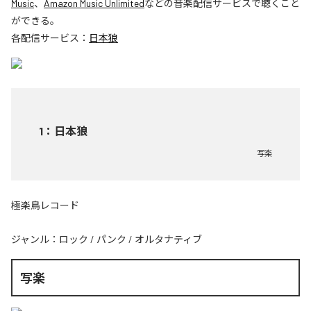
Music
、
Amazon Music Unlimited
などの音楽配信サービスで聴くこと
ができる。
各配信サービス：
日本狼
1
：
日本狼
写楽
極楽鳥レコード
ジャンル：
ロック
/
パンク
/
オルタナティブ
写楽