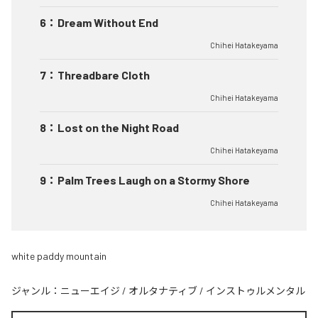
6
：
Dream Without End
Chihei Hatakeyama
7
：
Threadbare Cloth
Chihei Hatakeyama
8
：
Lost on the Night Road
Chihei Hatakeyama
9
：
Palm Trees Laugh on a Stormy Shore
Chihei Hatakeyama
white paddy mountain
ジャンル：
ニューエイジ
/
オルタナティブ
/
インストゥルメンタル