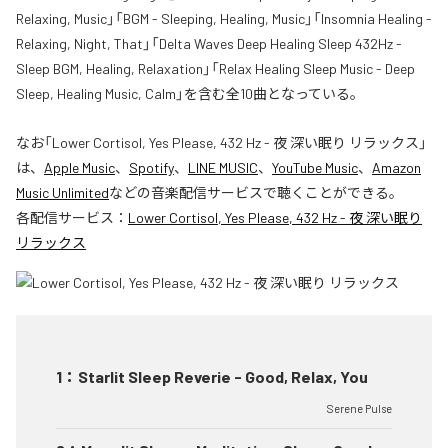
Relaxing, Music」「BGM - Sleeping, Healing, Music」「Insomnia Healing -
Relaxing, Night, That」「Delta Waves Deep Healing Sleep 432Hz -
Sleep BGM, Healing, Relaxation」「Relax Healing Sleep Music - Deep
Sleep, Healing Music, Calm」を含む全10曲となっている。
なお「
Lower Cortisol, Yes Please, 432 Hz - 夜 深い眠り リラックス
」
は、
Apple Music
、
Spotify
、
LINE MUSIC
、
YouTube Music
、
Amazon
Music Unlimited
などの音楽配信サービスで聴くことができる。
各配信サービス：
Lower Cortisol, Yes Please, 432 Hz - 夜 深い眠り
リラックス
1
：
Starlit Sleep Reverie - Good, Relax, You
Serene Pulse