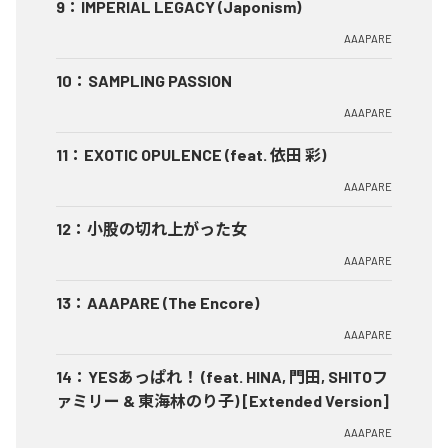
9
：
IMPERIAL LEGACY (Japonism)
AAAPARE
10
：
SAMPLING PASSION
AAAPARE
11
：
EXOTIC OPULENCE (feat. 依田 彩)
AAAPARE
12
：
小股の切れ上がった女
AAAPARE
13
：
AAAPARE (The Encore)
AAAPARE
14
：
YESあっぱれ！ (feat. HINA, 門田, SHITOフ
ァミリー & 東海林のり子) [Extended Version]
AAAPARE