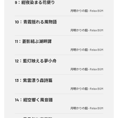
9
：
紺夜染まる花便り
月明かりの庭 - Relax BGM
10
：
青霞揺れる風物語
月明かりの庭 - Relax BGM
11
：
蒼影結ぶ湖畔譚
月明かりの庭 - Relax BGM
12
：
藍灯映える夢小舟
月明かりの庭 - Relax BGM
13
：
紫雲漂う森詩篇
月明かりの庭 - Relax BGM
14
：
紺空響く風音譜
月明かりの庭 - Relax BGM