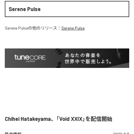
Serene Pulse
Serene Pulse
の他のリリース：
Serene Pulse
Chihei Hatakeyama、「Void XXIX」を配信開始