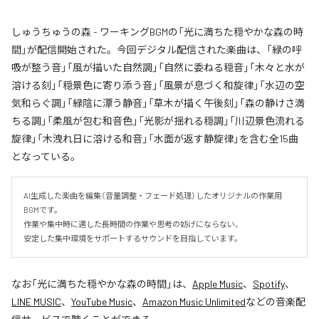
しゅうちゅうの森 - ワーキングBGMの「光に満ちた穏やかな森の時
間」が配信開始された。今回デジタル配信された楽曲は、「緑の呼
吸が整う音」「風が描いた自然調」「自然に委ねる穏音」「木々と水が
溶ける刻」「穏景色に寄り添う音」「風景が息づく和旋律」「水辺の空
気和らぐ調」「緑陰に漂う静音」「草木が描く午後刻」「森の静けさ満
ちる調」「柔風が包む和音色」「光影が揺れる穏調」「川辺景色流れる
旋律」「木洩れ日に溶ける和音」「水面が返す静旋律」を含む全15曲
となっている。
AI生成した楽曲を編集（音量調整・フェード処理）したオリジナルの作業用
BGMです。

作業や集中時に適した長時間の作業や思考の妨げにならない、

安定した集中環境をサポートするサウンドを目指しています。
なお「
光に満ちた穏やかな森の時間
」は、
Apple Music
、
Spotify
、
LINE MUSIC
、
YouTube Music
、
Amazon Music Unlimited
などの音楽配