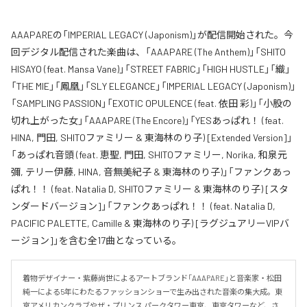
AAAPAREの「IMPERIAL LEGACY (Japonism)」が配信開始された。今
回デジタル配信された楽曲は、「AAAPARE (The Anthem)」「SHITO
HISAYO (feat. Mansa Vane)」「STREET FABRIC」「HIGH HUSTLE」「織」
「THE MIE」「鳳凰」「SLY ELEGANCE」「IMPERIAL LEGACY (Japonism)」
「SAMPLING PASSION」「EXOTIC OPULENCE (feat. 依田 彩)」「小股の
切れ上がった女」「AAAPARE (The Encore)」「YESあっぱれ！ (feat.
HINA, 門田, SHITOファミリー & 東海林のり子) [Extended Version]」
「あっぱれ音頭 (feat. 恵聖, 門田, SHITOファミリー, Norika, 和泉元
彌, テリー伊藤, HINA, 音無美紀子 & 東海林のり子)」「ファンクあっ
ぱれ！！ (feat. Natalia D, SHITOファミリー & 東海林のり子) [スタ
ンダードバージョン]」「ファンクあっぱれ！！ (feat. Natalia D,
PACIFIC PALETTE, Camille & 東海林のり子) [ラグジュアリーVIPバ
ージョン]」を含む全17曲となっている。
着物デザイナー・紫藤尚世によるアートブランド「AAAPARE」と音楽家・松田
純一による5年にわたるファッションショーで生み出された音楽の集大成。東
京アメリカンクラブやザ・プリンス パークタワー東京、東京タワーなど、さ