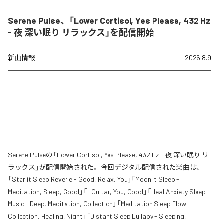
Serene Pulse、「Lower Cortisol, Yes Please, 432 Hz
- 夜 深い眠り リラックス」を配信開始
新曲情報
2026.8.9
Serene Pulseの「Lower Cortisol, Yes Please, 432 Hz - 夜 深い眠り リ
ラックス」が配信開始された。今回デジタル配信された楽曲は、
「Starlit Sleep Reverie - Good, Relax, You」「Moonlit Sleep -
Meditation, Sleep, Good」「- Guitar, You, Good」「Heal Anxiety Sleep
Music - Deep, Meditation, Collection」「Meditation Sleep Flow -
Collection, Healing, Night」「Distant Sleep Lullaby - Sleeping,