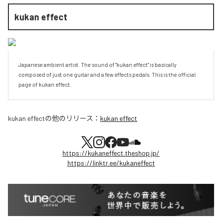
kukan effect
Japanese ambient artist. The sound of "kukan effect" is basically 
composed of just one guitar and a few effects pedals. This is the official 
page of kukan effect.
kukan effect
の他のリリース：
kukan effect
https://kukaneffect.theshop.jp/
https://linktr.ee/kukaneffect