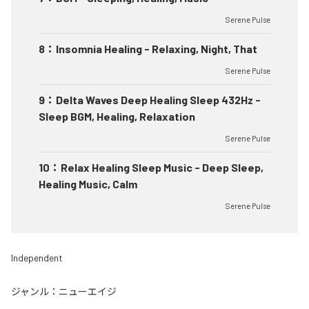
Serene Pulse
8
：
Insomnia Healing - Relaxing, Night, That
Serene Pulse
9
：
Delta Waves Deep Healing Sleep 432Hz -
Sleep BGM, Healing, Relaxation
Serene Pulse
10
：
Relax Healing Sleep Music - Deep Sleep,
Healing Music, Calm
Serene Pulse
Independent
ジャンル：
ニューエイジ