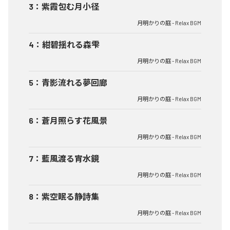
3
：
紫霞包む月小径
月明かりの庭 - Relax BGM
4
：
紺碧揺れる森雫
月明かりの庭 - Relax BGM
5
：
青影流れる夢回廊
月明かりの庭 - Relax BGM
6
：
蒼月照らす花風景
月明かりの庭 - Relax BGM
7
：
藍風渡る宵水鏡
月明かりの庭 - Relax BGM
8
：
紫空眠る静詩集
月明かりの庭 - Relax BGM