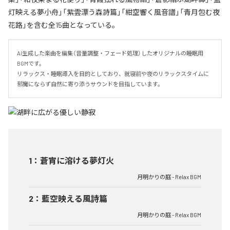
灯映える夢小舟」「紫雲漂う森詩篇」「紺空響く風音譜」「青月包む夜
花路」を含む全15曲となっている。
AI生成した楽曲を編集（音量調整・フェード処理）したオリジナルの睡眠用
BGMです。

リラックス・睡眠導入を目的としており、就寝前や夜のリラックスタイムに

邪魔にならず自然に寄り添うサウンドを目指しています。
1
：
蒼宵に溶ける夢灯火
月明かりの庭 - Relax BGM
2
：
藍空映える風詩篇
月明かりの庭 - Relax BGM