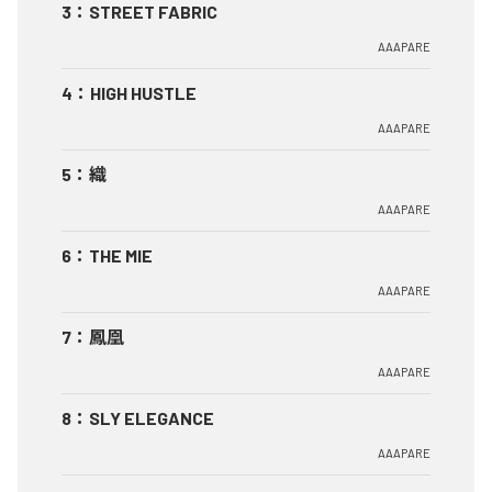
3
：
STREET FABRIC
AAAPARE
4
：
HIGH HUSTLE
AAAPARE
5
：
織
AAAPARE
6
：
THE MIE
AAAPARE
7
：
鳳凰
AAAPARE
8
：
SLY ELEGANCE
AAAPARE