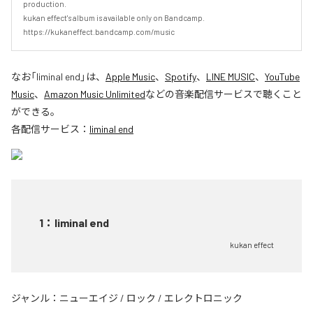
production.

kukan effect's album is available only on Bandcamp. 

https://kukaneffect.bandcamp.com/music
なお「
liminal end
」は、
Apple Music
、
Spotify
、
LINE MUSIC
、
YouTube
Music
、
Amazon Music Unlimited
などの音楽配信サービスで聴くこと
ができる。
各配信サービス：
liminal end
1
：
liminal end
kukan effect
ジャンル：
ニューエイジ
/
ロック
/
エレクトロニック