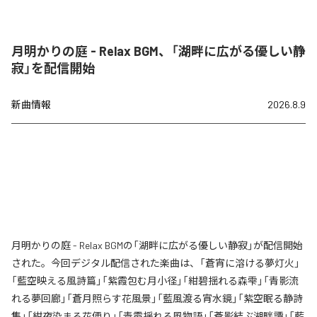
月明かりの庭 - Relax BGM、「湖畔に広がる優しい静
寂」を配信開始
新曲情報
2026.8.9
月明かりの庭 - Relax BGMの「湖畔に広がる優しい静寂」が配信開始
された。今回デジタル配信された楽曲は、「蒼宵に溶ける夢灯火」
「藍空映える風詩篇」「紫霞包む月小径」「紺碧揺れる森雫」「青影流
れる夢回廊」「蒼月照らす花風景」「藍風渡る宵水鏡」「紫空眠る静詩
集」「紺夜染まる花便り」「青霞揺れる風物語」「蒼影結ぶ湖畔譚」「藍