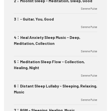
2
：
Moonlit Sleep - Meditation, Sleep, Good
Serene Pulse
3
：
- Guitar, You, Good
Serene Pulse
4
：
Heal Anxiety Sleep Music - Deep,
Meditation, Collection
Serene Pulse
5
：
Meditation Sleep Flow - Collection,
Healing, Night
Serene Pulse
6
：
Distant Sleep Lullaby - Sleeping, Relaxing,
Music
Serene Pulse
7
：
BGM - Sleeping, Healing, Music