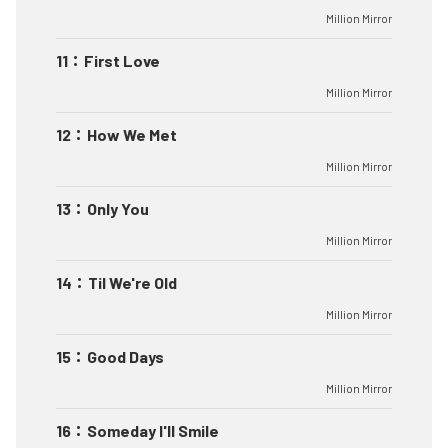
Million Mirror
11
：
First Love
Million Mirror
12
：
How We Met
Million Mirror
13
：
Only You
Million Mirror
14
：
Til We're Old
Million Mirror
15
：
Good Days
Million Mirror
16
：
Someday I'll Smile