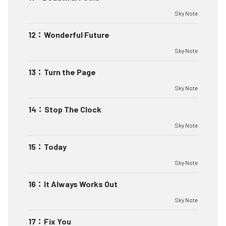
Sky Note
12
：
Wonderful Future
Sky Note
13
：
Turn the Page
Sky Note
14
：
Stop The Clock
Sky Note
15
：
Today
Sky Note
16
：
It Always Works Out
Sky Note
17
：
Fix You