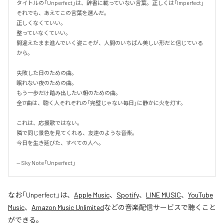
タイトルの「Unperfect」は、辞書に載っていない言葉。正しくは「Imperfect」
それでも、あえてこの言葉を選んだ。

正しくなくていい。

整っていなくていい。

間違えたまま進んでいく姿こそが、人間のいちばん美しい形だと信じている
から。

失敗した日のための曲。

眠れない夜のための曲。

もう一歩だけ踏み出したい朝のための曲。

全17曲は、聴く人それぞれの「完璧じゃない毎日」に静かに火を灯す。

これは、応援歌ではない。

隣で同じ景色を見てくれる、友達のような音楽。

今日を生き延びた、すべての人へ。

-- Sky Note「Unperfect」
なお「
Unperfect
」は、
Apple Music
、
Spotify
、
LINE MUSIC
、
YouTube
Music
、
Amazon Music Unlimited
などの音楽配信サービスで聴くこと
ができる。