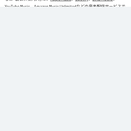
YouTube Music
、
Amazon Music Unlimited
などの音楽配信サービスで
聴くことができる。
各配信サービス：
裏世界案内人
1
：
裏世界案内人
table_1
Caro kissa
ジャンル：
インストゥルメンタル
/
ヒップホップ/ラップ
table_1