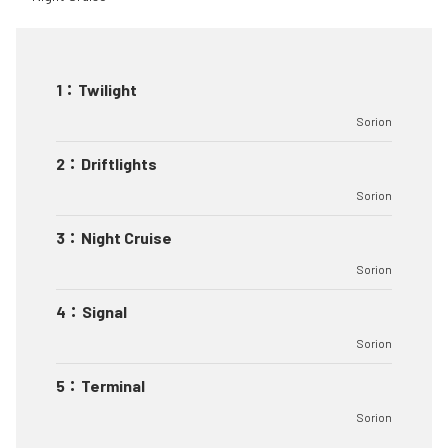
1
：
Twilight
Sorion
2
：
Driftlights
Sorion
3
：
Night Cruise
Sorion
4
：
Signal
Sorion
5
：
Terminal
Sorion