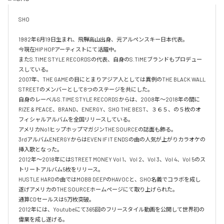
SHO 

1982年6月19日生まれ、飛騨高山出身、元アルペンスキー日本代表。

今現在HIP HOPアーティストにて活躍中。

またS.TIME STYLE RECORDSの代表、自身のS.TIMEブランドもプロデュー
スしている。

2007年、THE GAMEの目にとまりアジア人としては異例のTHE BLACK WALL 
STREETのメンバーとして8つのステージを共にした。

自身のレーベルS.TIME STYLE RECORDSからは、2008年〜2018年の間に
RIZE & PEACE、BRAND、ENERGY、SHO THE BEST、３６５、の５枚のオ
フィシャルアルバムを全国リリースしている。

アメリカNo1ヒップホップマガジンTHE SOURCEの誌面も飾る。

3rdアルバムENERGYからはEVEN IF IT ENDSの曲の人気が上がりカラオケの
挿入歌となった。

2012年〜2018年にはSTREET MONEY Vol 1、Vol 2、Vol 3、Vol 4、Vol 5のス
トリートアルバム5枚をリリース。

HUSTLE HARDの曲ではMOBB DEEPのHAVOCと、SHO名義でコラボを成し
遂げアメリカのTHE SOURCEホームページにて取り上げられた。

通算CDセールスは5万枚突破。

2012年には、Youtubeにて365回のフリースタイル動画を公開して世界初の
偉業を成し遂げる。
