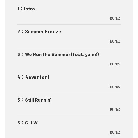
1
：
Intro
BUNx2
2
：
Summer Breeze
BUNx2
3
：
We Run the Summer (feat. yum8)
BUNx2
4
：
4ever for 1
BUNx2
5
：
Still Runnin'
BUNx2
6
：
G.H.W
BUNx2