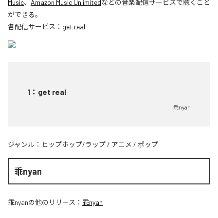
Music
、
Amazon Music Unlimited
などの音楽配信サービスで聴くこと
ができる。
各配信サービス：
get real
1
：
get real
乖nyan
ジャンル：
ヒップホップ/ラップ
/
アニメ
/
ポップ
乖nyan
乖nyan
の他のリリース：
乖nyan