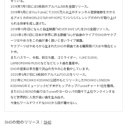
せている。

2018年7月11日には5枚目のアルバム365を全国リリース。

2019年5月にはYouTubeにて2000万人以上のチャンネル登録者数をかかえ
るアメリカのWORLD STAR HIP HOPにてババババレンシアガのPVが取り上げ
られる快挙を成し遂げた。

2019年11月1日になんと自主映画「NEVER GIVE UP」をDVD全国リリース。

2020年2月11日に日本が世界に誇る歌姫「AI」が自身のライブでSHOのヤクブ
ーツはやめろをこの曲が凄く良いと言いライブ披露。

ヤクブーツはやめろから生まれたSHOの新曲である職質顔パスは今現在ヒッ
ト中。

またハスラー、令和、目立ち屋、ゴミライダー、I LIKE SUSHI、
LAMBORGHINI MUSICなどなどヒット曲を量産中。

SHOの音楽は多方面で沢山の方々の心を動かしています。

2020年5月27日に6枚目のアルバムFOCUSをリリース。

2021年にMICHIKO KOSHINO公認のもとリリースしたMICHIKO LONDON 
KOSHINOのミュージックビデオがヒップホップiTunesチャート1位を獲得。

またGOLD BENZの曲ではiTunesのヨーロッパの国々で上位ランクインする
など世界的に人気が高い曲を生み出す。

今後もワールドワイドなSHOから目が離せない。
SHO
の他のリリース：
SHO