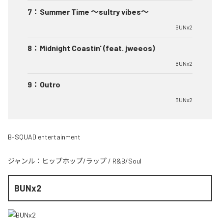
7
：
Summer Time 〜sultry vibes〜
BUNx2
8
：
Midnight Coastin' (feat. jweeos)
BUNx2
9
：
Outro
BUNx2
B-$QUAD entertainment
ジャンル：
ヒップホップ/ラップ
/
R&B/Soul
BUNx2