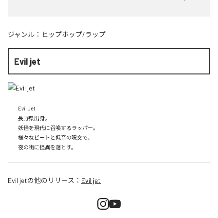
ジャンル：
ヒップホップ/ラップ
Evil jet
Evil Jet

長野県出身。

妖怪を現代に召喚するラッパー。

様々なビートと低音の呪文で、

夜の街に怪異を落とす。
Evil jet
の他のリリース：
Evil jet