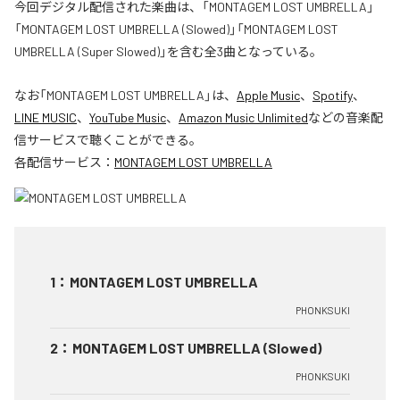
今回デジタル配信された楽曲は、「MONTAGEM LOST UMBRELLA」
「MONTAGEM LOST UMBRELLA (Slowed)」「MONTAGEM LOST
UMBRELLA (Super Slowed)」を含む全3曲となっている。
なお「
MONTAGEM LOST UMBRELLA
」は、
Apple Music
、
Spotify
、
LINE MUSIC
、
YouTube Music
、
Amazon Music Unlimited
などの音楽配
信サービスで聴くことができる。
各配信サービス：
MONTAGEM LOST UMBRELLA
1
：
MONTAGEM LOST UMBRELLA
PHONKSUKI
2
：
MONTAGEM LOST UMBRELLA (Slowed)
PHONKSUKI