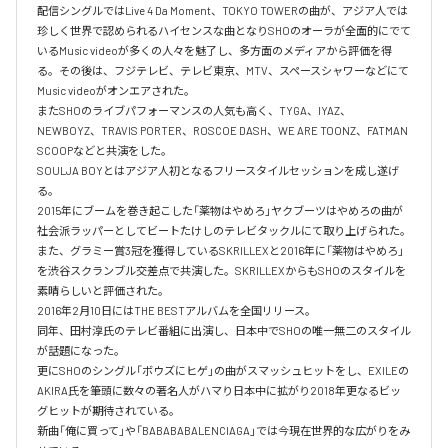
配信シングルではLive 4 Da Moment、TOKYO TOWERの曲が、アジア人では
珍しく世界で認められるハイセンスな曲となりSHOのオーラが全面的にでて
いるMusic videoが多くの人々を魅了し、多方面のメディアから評価を得
る。その後は、フジテレビ、テレビ東京、MTV、スペースシャワーなどにて
Music videoがオンエアされた。

またSHOのライブパフォーマンスの人気も高く、TYGA、IYAZ、
NEWBOYZ、TRAVIS PORTER、ROSCOE DASH、WE ARE TOONZ、FATMAN 
SCOOPなどと共演をした。

SOULJA BOYとはアジア人初となるフリースタイルセッションを成し遂げ
る。

2015年にブームを巻き起こした「薬物はやめろ」ヤクブーツはやめろの曲が
社会派ラッパーとしてビートたけしのテレビタックルにて取り上げられた。

また、グラミー賞3冠を獲得しているSKRILLEXと2016年に「薬物はやめろ」
を渋谷スクランブル交差点で共演した。SKRILLEXからもSHOのスタイルを
素晴らしいと評価された。

2016年2月10日にはTHE BESTアルバムを全国リリース。

同年、田村淳氏のテレビ番組に出演し、日本中でSHOの唯一無二のスタイル
が話題になった。

更にSHOのシングル「ボウズにヒゲ」の曲がスマッシュヒットをし、EXILEの
AKIRA氏を筆頭に数々の著名人がハマり日本中に拡がり2018年更なるビッ
グヒットが期待されている。

新曲「俺に買って」や「BABABABALENCIAGA」では今現在世界的な広がりをみ