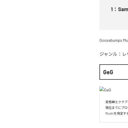
1
：
Sam
Goosebumps Mu
ジャンル：
レ
GeG
変態紳士クラブ
現在までにプロ
Musicを発