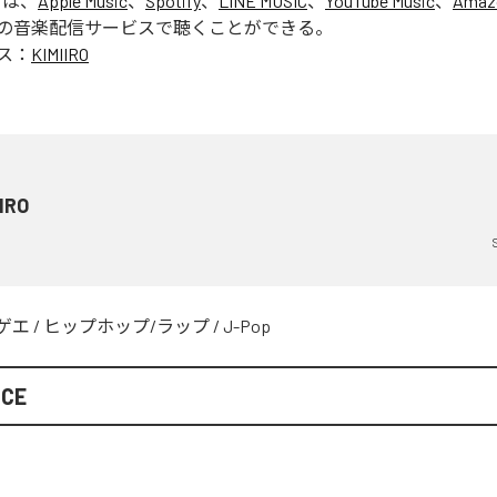
」は、
Apple Music
、
Spotify
、
LINE MUSIC
、
YouTube Music
、
Amaz
の音楽配信サービスで聴くことができる。
ス：
KIMIIRO
IRO
ゲエ
/
ヒップホップ/ラップ
/
J-Pop
ICE