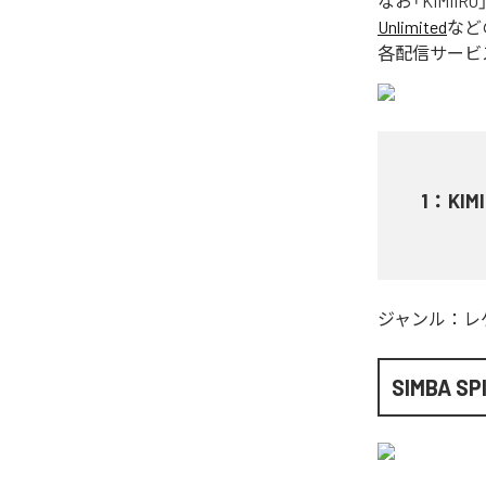
なお「
KIMIIRO
Unlimited
など
各配信サービ
1
：
KIMI
ジャンル：
レ
SIMBA SP