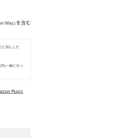
 Way」を含む
ぐに形にした
切な一曲となっ
azon Music