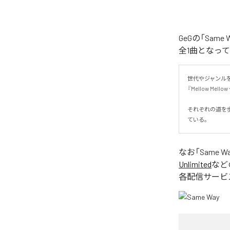
GeGの「Sa
全1曲となっ
世代やジャンル
『Mellow Mello
それぞれの道を
ている。
なお「
Same W
Unlimited
など
各配信サービ