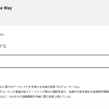
e Way
sic
ゲエ
など様々なアーティストを手掛ける令和の音楽プロデューサーGeG。

デュースした楽曲の総ストーリミング数は10億回を超え、自身が代表を務める音楽制作事務所Goo
足するなど、GeGはその活動範囲を多岐に渡り拡張し続けている。