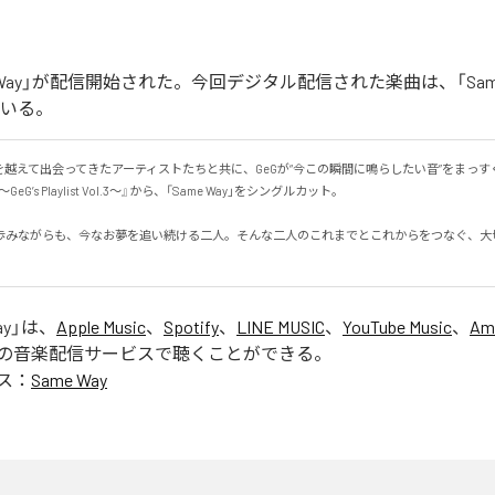
me Way」が配信開始された。今回デジタル配信された楽曲は、「Same
ている。
を越えて出会ってきたアーティストたちと共に、GeGが“今この瞬間に鳴らしたい音”をまっす
w ～GeG’s Playlist Vol.3～』から、「Same Way」をシングルカット。

歩みながらも、今なお夢を追い続ける二人。そんな二人のこれまでとこれからをつなぐ、大
ay
」は、
Apple Music
、
Spotify
、
LINE MUSIC
、
YouTube Music
、
Am
の音楽配信サービスで聴くことができる。
ス：
Same Way