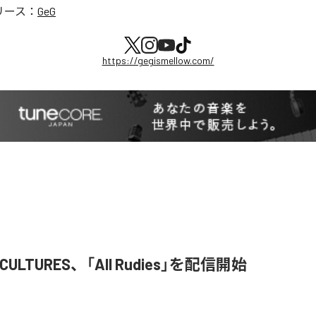
リース：
GeG
https://gegismellow.com/
S CULTURES、「All Rudies」を配信開始