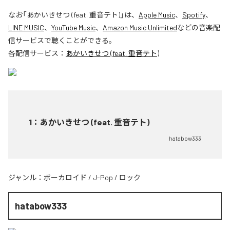
なお「
あかいきせつ (feat. 重音テト)
」は、
Apple Music
、
Spotify
、
LINE MUSIC
、
YouTube Music
、
Amazon Music Unlimited
などの音楽配
信サービスで聴くことができる。
各配信サービス：
あかいきせつ (feat. 重音テト)
1
：
あかいきせつ (feat. 重音テト)
hatabow333
ジャンル：
ボーカロイド
/
J-Pop
/
ロック
hatabow333