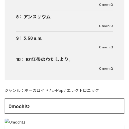
OmochiΩ
8
：
アンスリウム
OmochiΩ
9
：
3:58 a.m.
OmochiΩ
10
：
101年後のわたしより。
OmochiΩ
ジャンル：
ボーカロイド
/
J-Pop
/
エレクトロニック
OmochiΩ