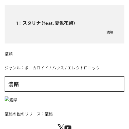
1
：
スタリナ (feat. 夏色花梨)
漉餡
漉餡
ジャンル：
ボーカロイド
/
ハウス
/
エレクトロニック
漉餡
漉餡
の他のリリース：
漉餡