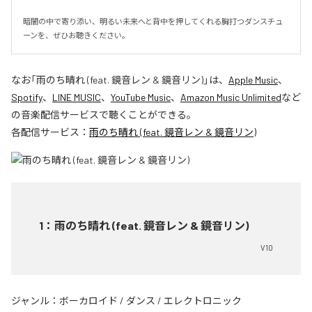
暗闇の中で寄り添い、明るい未来へと背中を押してくれる胸打つダンスチュ
ーンを、ぜひお聴きください。
なお「
雨のち晴れ (feat. 鏡音レン & 鏡音リン)
」は、
Apple Music
、
Spotify
、
LINE MUSIC
、
YouTube Music
、
Amazon Music Unlimited
など
の音楽配信サービスで聴くことができる。
各配信サービス：
雨のち晴れ (feat. 鏡音レン & 鏡音リン)
1
：
雨のち晴れ (feat. 鏡音レン & 鏡音リン)
V10
ジャンル：
ボーカロイド
/
ダンス
/
エレクトロニック