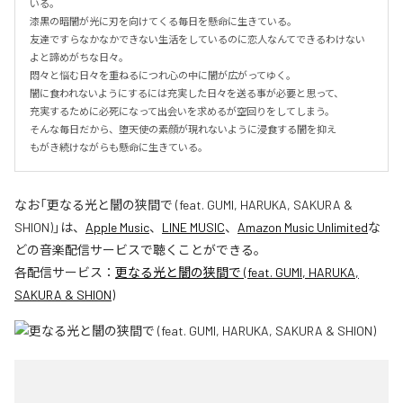
いる。

漆黒の暗闇が光に刃を向けてくる毎日を懸命に生きている。

友達ですらなかなかできない生活をしているのに恋人なんてできるわけない
よと諦めがちな日々。

悶々と悩む日々を重ねるにつれ心の中に闇が広がってゆく。

闇に食われないようにするには充実した日々を送る事が必要と思って、

充実するために必死になって出会いを求めるが空回りをしてしまう。

そんな毎日だから、堕天使の素顔が現れないように浸食する闇を抑え

もがき続けながらも懸命に生きている。
なお「
更なる光と闇の狭間で (feat. GUMI, HARUKA, SAKURA &
SHION)
」は、
Apple Music
、
LINE MUSIC
、
Amazon Music Unlimited
な
どの音楽配信サービスで聴くことができる。
各配信サービス：
更なる光と闇の狭間で (feat. GUMI, HARUKA,
SAKURA & SHION)