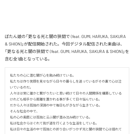
ぼたん娘の「更なる光と闇の狭間で (feat. GUMI, HARUKA, SAKURA
& SHION)」が配信開始された。今回デジタル配信された楽曲は、
「更なる光と闇の狭間で (feat. GUMI, HARUKA, SAKURA & SHION)」を
含む全1曲となっている。
私たちの心に潜む闇が心を蝕み続けている。

私たちは作り笑顔を見せながら日々の暮らしを送っているがその裏で心は泣
いているのだ。

人々はは常に誰かと繋がりたいと思い続けて日々の人間関係を構築している
けれども相手から距離を置かれる事が多くて日々悩んでいる。

だから人々は孤独の深淵の中で毎日もがきながら生きている。

そんな社会の中で、

私の心の奥底には孤独と云ふ闇が潜み沈み続けている。

私は社会からはぐれて我が道を行くような生活をしている。

私は日々の生活の中で孤独との折り合いがつかず光と闇の狭間で心は揺れて