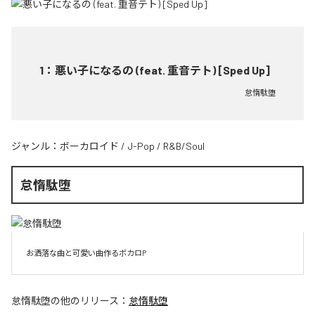
1
：
悪い子になるの (feat. 重音テト) [Sped Up]
怠惰駄堕
ジャンル：
ボーカロイド
/
J-Pop
/
R&B/Soul
怠惰駄堕
お洒落な曲と可愛い曲作るボカロP
怠惰駄堕
の他のリリース：
怠惰駄堕