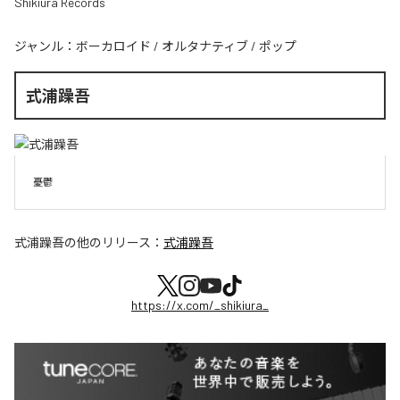
Shikiura Records
ジャンル：
ボーカロイド
/
オルタナティブ
/
ポップ
式浦躁吾
憂鬱
式浦躁吾
の他のリリース：
式浦躁吾
https://x.com/_shikiura_