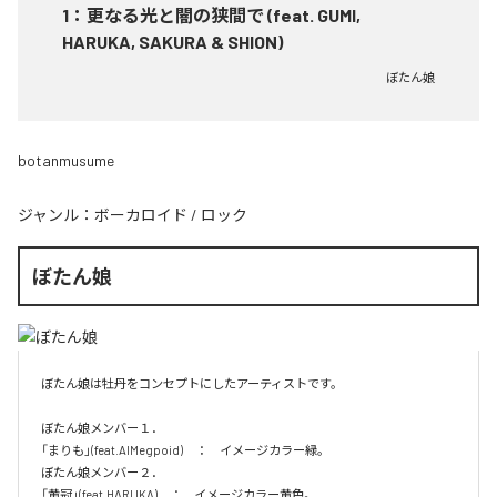
1
：
更なる光と闇の狭間で (feat. GUMI,
HARUKA, SAKURA & SHION)
ぼたん娘
botanmusume
ジャンル：
ボーカロイド
/
ロック
ぼたん娘
ぼたん娘は牡丹をコンセプトにしたアーティストです。

ぼたん娘メンバー１．

「まりも」(feat.AIMegpoid)　：　イメージカラー緑。　

ぼたん娘メンバー２．

「黄冠」(feat.HARUKA)　：　イメージカラー黄色。　
