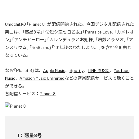
OmochiΩの「Planet 8」が配信開始された。今回デジタル配信された
楽曲は、「惑星8号」「命短シ恋セヨ乙女」「Parasite Love」「カメレオ
ン」「アンチヒーロー」「カレンデュラとお姫様」「焙煎とラジオ」「ア
ンスリウム」「3:58 a.m.」「101年後のわたしより。」を含む全10曲と
なっている。
なお「
Planet 8
」は、
Apple Music
、
Spotify
、
LINE MUSIC
、
YouTube
Music
、
Amazon Music Unlimited
などの音楽配信サービスで聴くこと
ができる。
各配信サービス：
Planet 8
1
：
惑星8号