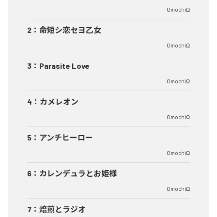
OmochiΩ
2
：
命短シ恋セヨ乙女
OmochiΩ
3
：
Parasite Love
OmochiΩ
4
：
カメレオン
OmochiΩ
5
：
アンチヒーロー
OmochiΩ
6
：
カレンデュラとお姫様
OmochiΩ
7
：
焙煎とラジオ