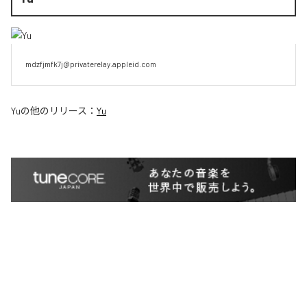
mdzfjmfk7j@privaterelay.appleid.com
Yu
の他のリリース：
Yu