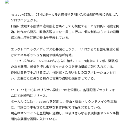
hatabow333は、DTMとボーカル合成技術を用いた楽曲制作を軸に始動した
ソロプロジェクト。

日常に沈殿する感情や違和感を音楽として可視化することを目的に活動を開
始。制作から発表、映像表現までを一貫して行い、個人制作ならではの速度
感と自由度を武器に楽曲を発表している。

エレクトロニック／ポップスを基調としつつ、HR/HMからの影響を色濃く受
けたエネルギッシュな展開や構築感が特徴。

J-POPやボカロシーンのメロディ志向に加え、HR/HM由来のリフ感、緊張感
のある展開、感情を押し出すダイナミクスを楽曲構成に取り入れている。

作詞は自身で手がけるほか、作詞家・たろいもとのコラボレーションも行
い、楽曲ごとに異なる視点と言葉の強度を融合させている。

YouTubeを中心にオリジナル楽曲・MVを公開し、各種配信プラットフォー
ムにて継続的にリリース。

ボーカルにはSynthesizer Vを起用し、作曲・編曲・サウンドメイクを主軸
に、作詞コラボも含めた柔軟な制作体制で作品を発表している。

現在はオンラインを主戦場に活動し、今後はさらなる表現拡張やジャンル横
断的な展開を視野に入れている。