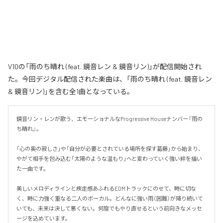
V10の「雨のち晴れ (feat. 鏡音レン & 鏡音リン)」が配信開始され
た。今回デジタル配信された楽曲は、「雨のち晴れ (feat. 鏡音レン
& 鏡音リン)」を含む全1曲となっている。
鏡音リン・レンが歌う、エモーショナルなProgressive Houseナンバー『雨の
ち晴れ』。

「心の奥の寂しさ」や「自分が必要とされている場所を探す葛藤」から始まり、
やがて相手を包み込む「太陽のような温もり」へと変わっていく強い絆を描い
た一曲です。

美しいメロディラインと疾走感あふれるEDMトラックにのせて、時に切な
く、時に力強く重なる二人のボーカル。どんなに強い雨（困難）が降り続いて
いても、未来は決して悪くない。何度でもやり直せるという前向きなメッセ
ージを込めています。
