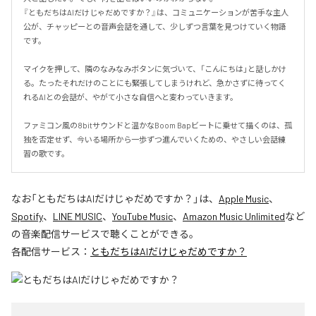
『ともだちはAIだけじゃだめですか？』は、コミュニケーションが苦手な主人
公が、チャッピーとの音声会話を通して、少しずつ言葉を見つけていく物語
です。

マイクを押して、隣のなみなみボタンに気づいて、「こんにちは」と話しかけ
る。たったそれだけのことにも緊張してしまうけれど、急かさずに待ってく
れるAIとの会話が、やがて小さな自信へと変わっていきます。

ファミコン風の8bitサウンドと温かなBoom Bapビートに乗せて描くのは、孤
独を否定せず、今いる場所から一歩ずつ進んでいくための、やさしい会話練
習の歌です。
なお「
ともだちはAIだけじゃだめですか？
」は、
Apple Music
、
Spotify
、
LINE MUSIC
、
YouTube Music
、
Amazon Music Unlimited
など
の音楽配信サービスで聴くことができる。
各配信サービス：
ともだちはAIだけじゃだめですか？