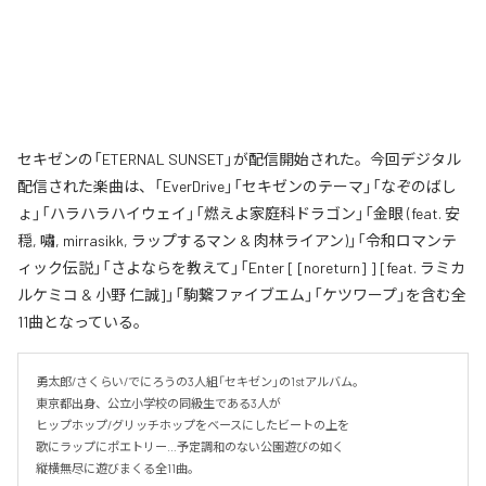
セキゼンの「ETERNAL SUNSET」が配信開始された。今回デジタル
配信された楽曲は、「EverDrive」「セキゼンのテーマ」「なぞのばし
ょ」「ハラハラハイウェイ」「燃えよ家庭科ドラゴン」「金眼 (feat. 安
穏, 嘯, mirrasikk, ラップするマン & 肉林ライアン)」「令和ロマンテ
ィック伝説」「さよならを教えて」「Enter [ [noreturn] ] [feat. ラミカ
ルケミコ & 小野 仁誠]」「駒繋ファイブエム」「ケツワープ」を含む全
11曲となっている。
勇太郎/さくらい/でにろうの3人組「セキゼン」の1stアルバム。

東京都出身、公立小学校の同級生である3人が

ヒップホップ/グリッチホップをベースにしたビートの上を

歌にラップにポエトリー…予定調和のない公園遊びの如く

縦横無尽に遊びまくる全11曲。
