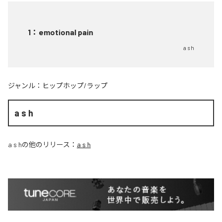
1
：
emotional pain
a s h
ジャンル：
ヒップホップ/ラップ
a s h
a s h
の他のリリース：
a s h