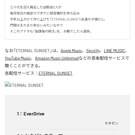
三十代を迎え再会した幼馴染3人が

毎月地元の格安カラオケに録音機材を持ち込み

半年以上かけて作り上げた「ETERNAL SUNSET(永遠の夕焼け)」。

門限はまだまだ来ないみたいなので

そこのアナタも「放課後の続き」を、お暇でしたら是非。
なお「
ETERNAL SUNSET
」は、
Apple Music
、
Spotify
、
LINE MUSIC
、
YouTube Music
、
Amazon Music Unlimited
などの音楽配信サービスで
聴くことができる。
各配信サービス：
ETERNAL SUNSET
1
：
EverDrive
セキゼン