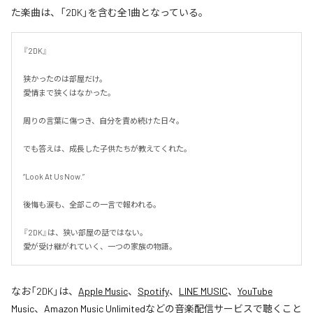
た楽曲は、「2DK」を含む全1曲となっている。
『2DK』

狭かったのは部屋だけ。

愛情まで狭くはなかった。

周りの言葉に傷つき、自分を責め続けた日々。

でも答えは、成長した子供たちが教えてくれた。

“Look At Us Now.”

後悔も涙も、全部この一言で報われる。

『2DK』は、狭い部屋の話ではない。

愛が受け継がれていく、一つの家族の物語。
なお「
2DK
」は、
Apple Music
、
Spotify
、
LINE MUSIC
、
YouTube
Music
、
Amazon Music Unlimited
などの音楽配信サービスで聴くこと