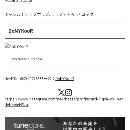
ACIDBOYSCLUB
ジャンル：
ヒップホップ/ラップ
/
J-Pop
/
ロック
DoNYKooR
DoNYKooR a.k.a ne4r
DoNYKooR
の他のリリース：
DoNYKooR
https://www.instagram.com/ne4rbeats/profilecard/?igsh=cXJoan
JvNmVnM3U=