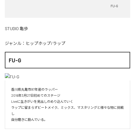
FU-G
STUDIO 亀歩
ジャンル：
ヒップホップ/ラップ
FU-G
香川県丸亀市97年産のラッパー

2016年3月27日初めてのステージ

Liveに生きがいを見出しのめり込んでいく

ラップに留まらずビートメイク、ミックス、マスタリングと様々な物に挑戦
し

自分磨きに励んでいる。