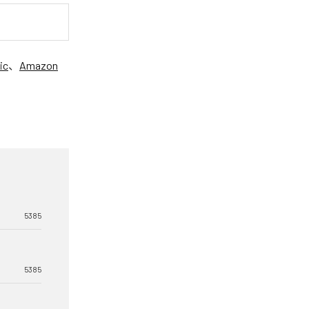
ic
、
Amazon
5385
5385