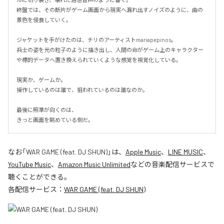
終盤では、その断片がゲーム画面から現実へ漏れ出すノイズのように、曲の
景色を侵食していく。

ジャケットを手がけたのは、チリのアーティストmariapepinos。

兵士の姿を光の粒子のように描き出し、人間の命がゲーム上のキャラクター
や標的データへ置き換えられていくような感覚を視覚化している。

現実か、ゲームか。

操作しているのは誰で、狙われているのは誰なのか。

最後に照準が向くのは、

きっと画面を眺めている側だ。
なお「
WAR GAME (feat. DJ SHUN)
」は、
Apple Music
、
LINE MUSIC
、
YouTube Music
、
Amazon Music Unlimited
などの音楽配信サービスで
聴くことができる。
各配信サービス：
WAR GAME (feat. DJ SHUN)