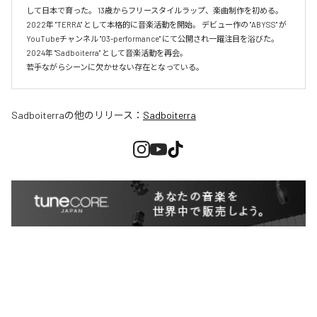
して日本で育った。 13歳からフリースタイルラップ、楽曲制作を初める。 
2022年 "TERRA" として本格的に音楽活動を開始。 デビュー作の "ABYSS" が
YouTubeチャンネル "03-performance" にて公開され一躍注目を浴びた。 
2024年 "Sadboiterra" として音楽活動を再会。

若手ながらシーンに欠かせない存在となっている。
Sadboiterra
の他のリリース：
Sadboiterra