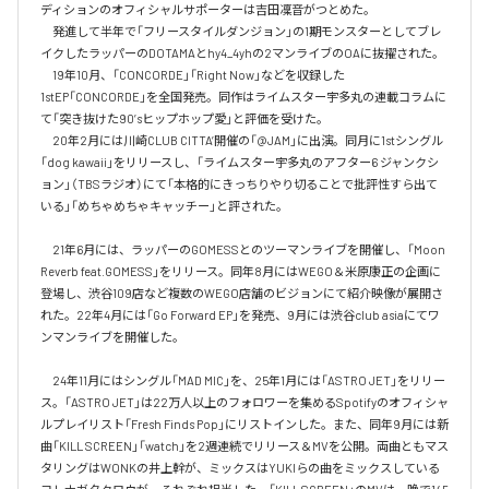
ディションのオフィシャルサポーターは吉田凜音がつとめた。

　発進して半年で「フリースタイルダンジョン」の1期モンスターとしてブレ
イクしたラッパーのDOTAMAとhy4_4yhの2マンライブのOAに抜擢された。

　19年10月、「CONCORDE」「Right Now」などを収録した
1stEP「CONCORDE」を全国発売。同作はライムスター宇多丸の連載コラムに
て「突き抜けた90’sヒップホップ愛」と評価を受けた。

　20年2月には川崎CLUB CITTA’開催の「@JAM」に出演。同月に1stシングル
「dog kawaii」をリリースし、「ライムスター宇多丸のアフター6 ジャンクシ
ョン」（TBSラジオ）にて「本格的にきっちりやり切ることで批評性すら出て
いる」「めちゃめちゃキャッチー」と評された。

　21年6月には、ラッパーのGOMESSとのツーマンライブを開催し、「Moon 
Reverb feat.GOMESS」をリリース。同年8月にはWEGO＆米原康正の企画に
登場し、渋谷109店など複数のWEGO店舗のビジョンにて紹介映像が展開さ
れた。22年4月には「Go Forward EP」を発売、9月には渋谷club asiaにてワ
ンマンライブを開催した。

　24年11月にはシングル「MAD MIC」を、25年1月には「ASTRO JET」をリリー
ス。「ASTRO JET」は22万人以上のフォロワーを集めるSpotifyのオフィシャ
ルプレイリスト「Fresh Finds Pop」にリストインした。また、同年9月には新
曲「KILL SCREEN」「watch」を2週連続でリリース＆MVを公開。両曲ともマス
タリングはWONKの井上幹が、ミックスはYUKIらの曲をミックスしている