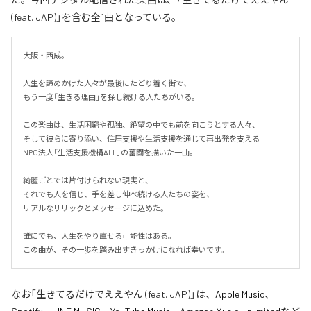
(feat. JAP)」を含む全1曲となっている。
大阪・西成。

人生を諦めかけた人々が最後にたどり着く街で、

もう一度「生きる理由」を探し続ける人たちがいる。

この楽曲は、生活困窮や孤独、絶望の中でも前を向こうとする人々、

そして彼らに寄り添い、住居支援や生活支援を通じて再出発を支える

NPO法人「生活支援機構ALL」の奮闘を描いた一曲。

綺麗ごとでは片付けられない現実と、

それでも人を信じ、手を差し伸べ続ける人たちの姿を、

リアルなリリックとメッセージに込めた。

誰にでも、人生をやり直せる可能性はある。

この曲が、その一歩を踏み出すきっかけになれば幸いです。
なお「
生きてるだけでええやん (feat. JAP)
」は、
Apple Music
、