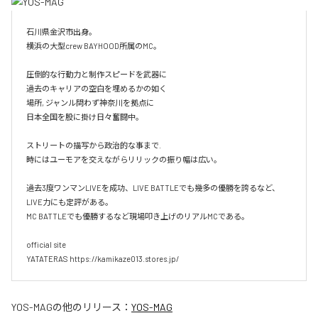
石川県金沢市出身。

横浜の大型crew BAYHOOD所属のMC。

圧倒的な行動力と制作スピードを武器に

過去のキャリアの空白を埋めるかの如く

場所, ジャンル問わず神奈川を拠点に

日本全国を股に掛け日々奮闘中。

ストリートの描写から政治的な事まで.

時にはユーモアを交えながらリリックの振り幅は広い。

過去3度ワンマンLIVEを成功、LIVE BATTLEでも幾多の優勝を誇るなど、
LIVE力にも定評がある。

MC BATTLEでも優勝するなど現場叩き上げのリアルMCである。

official site

YATATERAS https://kamikaze013.stores.jp/
YOS-MAG
の他のリリース：
YOS-MAG