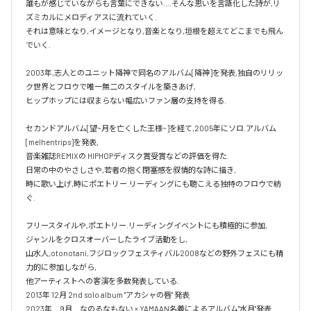
誰もが感じていながらも言葉にできない....そんな思いを言語化した詩が,リ
ズミカルにメロディアスに流れていく.

それは意味となり,イメージとなり,音楽となり,垣根を超えてどこまでも飛ん
でいく.

2003年,志人とのユニット降神で同名のアルバム[降神]を発表,独自のリリッ
ク世界とフロウで唯一無二のスタイルを築きあげ,

ヒップホップには収まらない幅広いファン層の支持を得る.

セカンドアルバム[望~月を亡くした王様~]を経て,2005年にソロ.アルバム 
[melhentrips]を発表,

音楽雑誌REMIXの HIPHOPディスク賞受賞などの評価を得た.

日常の中のやさしさや,若者の抱く閉塞感を叙情的な詩に描き,

時に歌い上げ,時にポエトリー.リーディングにも聴こえる独特のフロウで紡
ぐ.

フリースタイルや,ポエトリー.リーディングイベントにも積極的に参加,

ジャンルをクロスオーバーしたライブ活動をし,

山水人,otonotani,フジロックフェスティバル2008などの野外フェスにも精
力的に参加しながら,

他アーティストへの客演を多数発表している.

2013年 12月 2nd solo album "アカシャの唇" 発表

2023年　9月　なのるなもない × YAMAAN名義によるアルバム"水月"発表