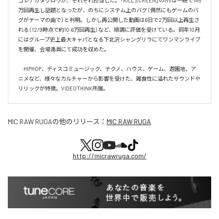
コレナガタクロウが、それぞれ担当した。「KILL SCREEN」のMVは一晩で145
万回再生し話題となったが、のちにシステム上のバグ（偶然にもゲームのバ
グがテーマの曲で）と判明。しかし再公開した動画は6日で2万回以上再生さ
れる（12/9時点で約10.6万回再生）など、順調に評価を受けている。同年10月
にはグループ史上最大キャパとなる下北沢シャングリラにてワンマンライブ
を開催、会場満員にて成功を収めた。

　HIPHOP、ディスコミュージック、テクノ、ハウス、ゲーム、遊園地、ア
ニメなど、様々なカルチャーから影響を受けた、雑食性に溢れたサウンドや
リリックが特徴。VIDEOTHINK所属。
MIC RAW RUGA
の他のリリース：
MIC RAW RUGA
http://micrawruga.com/