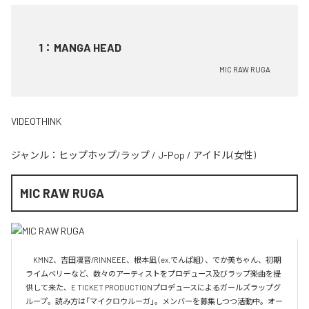
1
：
MANGA HEAD
MIC RAW RUGA
VIDEOTHINK
ジャンル：
ヒップホップ/ラップ
/
J-Pop
/
アイドル(女性)
MIC RAW RUGA
　KMNZ、吉田凜音/RINNEEE、根本凪（ex.でんぱ組）、でか美ちゃん、初期
ライムベリーなど、数々のアーティストをプロデュース及びラップ楽曲を提
供して来た、E TICKET PRODUCTIONプロデュースによるガールズラップグ
ループ。読み方は「マイクロウルーガ」。メンバーを募集しつつ活動中。オー