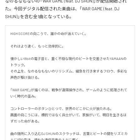
なのるなもないの「WAR GAME (feat. DJ SHUN)」が配信開始され
た。今回デジタル配信された楽曲は、「WAR GAME (feat. DJ
SHUN)」を含む全1曲となっている。
HIGH SCOREの向こうで、誰かの命が消えていく。

それはより速く、もっと効率的に。

懐かしい8bitの電子音と、重く不穏な現代のビートを交差させたYAMAANの
トラック。

その上を、なのるなもないのリリシズム、緩急を行き来するフロウ、多彩な
声色が駆け抜ける。

「WAR GAME」が描くのは、戦争が遠隔操作され、ゲームのように処理されて
いく時代の歪み。

コントローラーのボタンひとつで、世界のどこかに火が放たれる。

画面の向こうには、標的ではなく兵士がいて、家族がいて、明日を生きるは
ずだった命がある。

曲の随所に入り込むDJ SHUNのスクラッチは、言葉とビートの間をリズミカ
ルに切り裂き、壊れた通信音声のように響く。
