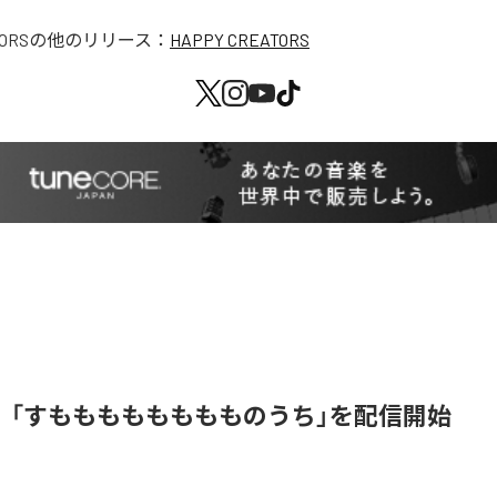
ORS
の他のリリース：
HAPPY CREATORS
、「すもももももももものうち」を配信開始