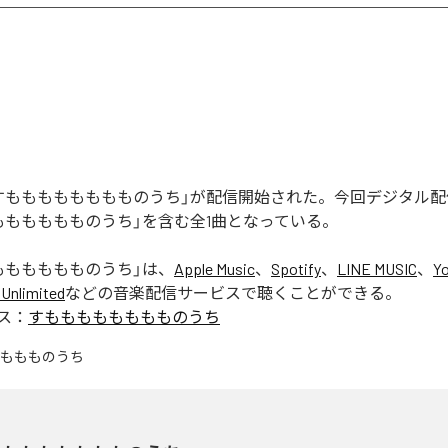
すもももももももものうち」が配信開始された。今回デジタル
もももももものうち」を含む全1曲となっている。
もももももものうち
」は、
Apple Music
、
Spotify
、
LINE MUSIC
、
Y
Unlimited
などの音楽配信サービスで聴くことができる。
ス：
すもももももももものうち