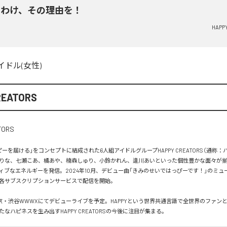
のわけ、その理由を！
HAPP
イドル(女性)
REATORS
ーを届ける」をコンセプトに結成された6人組アイドルグループHAPPY CREATORS（通称：
りな、七瀬こあ、橘あや、楠森しゅり、小鈴かれん、逢川あいといった個性豊かな面々が
ィブなエネルギーを発信。2024年10月、デビュー曲「きみのせいではっぴーです！」のミュ
各サブスクリプションサービスで配信を開始。

は東京・渋谷WWWXにてデビューライブを予定。HAPPYという世界共通言語で全世界のファン
なハピネスを生み出すHAPPY CREATORSの今後に注目が集まる。