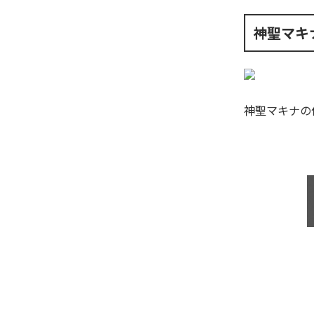
神聖マキ
神聖マキナ
の