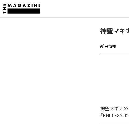
神聖マキナ、
新曲情報
神聖マキナの「
「ENDLESS