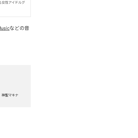
る女性アイドルグ
Music
などの音
神聖マキナ