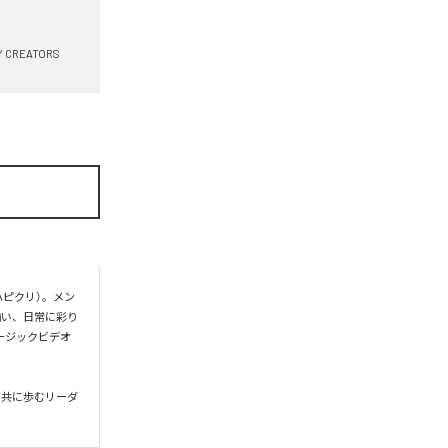
Y CREATORS
ハピクリ）。メン
揃い、日常に彩り
ージックビデオ
と共に歩むリーダ