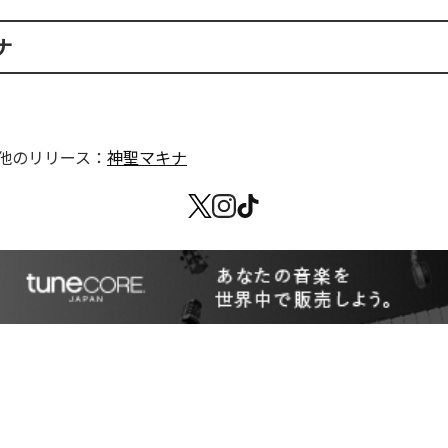
ナ
他のリリース：
神聖マキナ