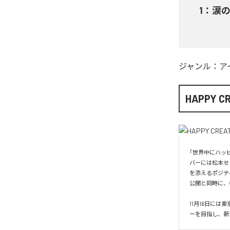
1
：
涙
ジャンル：
ア
HAPPY C
「世界中にハッピ
バーには松本せ
を添えるポジテ
公開と同時に、
11月16日に
ーを目指し、新た