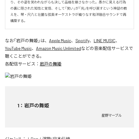
り、その姿を笑われながらも決して品格を崩さなかった。愚かに見える行為
の裏に隠された知性と覚悟、そして「笑い」が「光」を呼び戻すという神話の教
えを、琴・尺八と壮麗な弦楽オーケストラが織りなす和洋融合サウンドで再
構築する。
なお「
岩戸の舞姫
」は、
Apple Music
、
Spotify
、
LINE MUSIC
、
YouTube Music
、
Amazon Music Unlimited
などの音楽配信サービスで
聴くことができる。
各配信サービス：
岩戸の舞姫
1
：
岩戸の舞姫
星野マーブル
ジャンル：
J-Pop
/
演歌/日本伝統