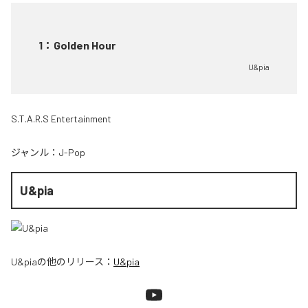
1
：
Golden Hour
U&pia
S.T.A.R.S Entertainment
ジャンル：
J-Pop
U&pia
U&pia
の他のリリース：
U&pia