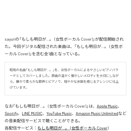
sayuriの「もしも明日が…。 (女性ボーカル Cover)」が配信開始され
た。今回デジタル配信された楽曲は、「もしも明日が…。 (女性ボ
ーカル Cover)」を含む全1曲となっている。
昭和の名曲「もしも明日が…。」を、女性ボーカルによるやさしいピアノバラ
ードとしてカバーしました。原曲の温かく懐かしいメロディを大切にしなが
ら、静かで柔らかな歌声とピアノで、穏やかな余韻を感じるアレンジに仕上
げています。
なお「
もしも明日が…。 (女性ボーカル Cover)
」は、
Apple Music
、
Spotify
、
LINE MUSIC
、
YouTube Music
、
Amazon Music Unlimited
など
の音楽配信サービスで聴くことができる。
各配信サービス：
もしも明日が…。 (女性ボーカル Cover)