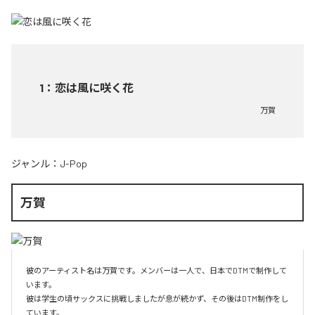
1
：
恋は風に咲く花
万賀
ジャンル：
J-Pop
万賀
彼のアーティスト名は万賀です。メンバーは一人で、日本でDTMで制作して
います。

彼は学生の頃サックスに挑戦しましたが息が続かず、その後はDTM制作をし
ています。
