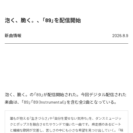
泡く、脆く。、「89」を配信開始
新曲情報
2026.8.9
泡く、脆く。の「89」が配信開始された。今回デジタル配信された
楽曲は、「89」「89 (Instrumental)」を含む全2曲となっている。
誰もが抱える「生きづらさ」や「自分を愛せない気持ち」を、ダンスミュージッ
クとポップスを融合させたサウンドで描いた一曲です。 疾走感のあるビート
と繊細な歌詞が交差し、苦しさの中にも小さな希望を見つけ出していく。 「味