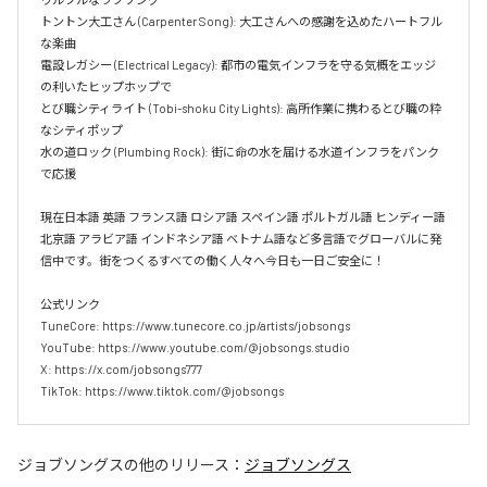
トントン大工さん (Carpenter Song): 大工さんへの感謝を込めたハートフル
な楽曲  

電設レガシー (Electrical Legacy): 都市の電気インフラを守る気概をエッジ
の利いたヒップホップで  

とび職シティライト (Tobi-shoku City Lights): 高所作業に携わるとび職の粋
なシティポップ  

水の道ロック (Plumbing Rock): 街に命の水を届ける水道インフラをパンク
で応援

現在日本語 英語 フランス語 ロシア語 スペイン語 ポルトガル語 ヒンディー語 
北京語 アラビア語 インドネシア語 ベトナム語など多言語でグローバルに発
信中です。街をつくるすべての働く人々へ今日も一日ご安全に！

公式リンク

TuneCore: https://www.tunecore.co.jp/artists/jobsongs

YouTube: https://www.youtube.com/@jobsongs.studio

X: https://x.com/jobsongs777

TikTok: https://www.tiktok.com/@jobsongs
ジョブソングス
の他のリリース：
ジョブソングス