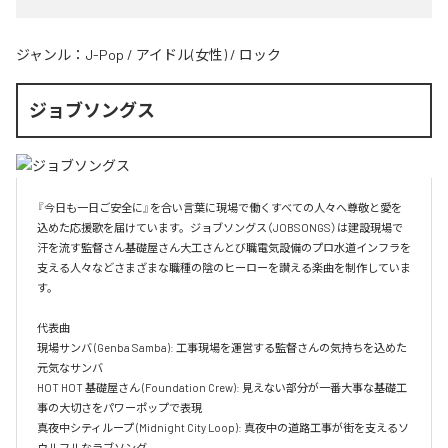
ジャンル：
J-Pop
/
アイドル(女性)
/
ロック
ジョブソングス
『今日も一日ご安全に』を合い言葉に現場で働くすべての人々へ尊敬と愛を
込めた応援歌を届けています。ジョブソングス（JOBSONGS）は建設現場で
汗を流す監督さん基礎屋さん大工さんとび職電気設備のプロ水道インフラを
支える人々などさまざまな職種の陰のヒーローを讃える楽曲を制作していま
す。

代表曲  

現場サンバ (Genba Samba): 工事現場を運営する監督さんの気持ちを込めた
元気なサンバ  

HOT HOT 基礎屋さん (Foundation Crew): 見えない部分が一番大事な基礎工
事の大切さをパワーポップで表現  

真夜中シティループ (Midnight City Loop): 真夜中の道路工事が街を支えるソ
ウルフルなラブソング  
