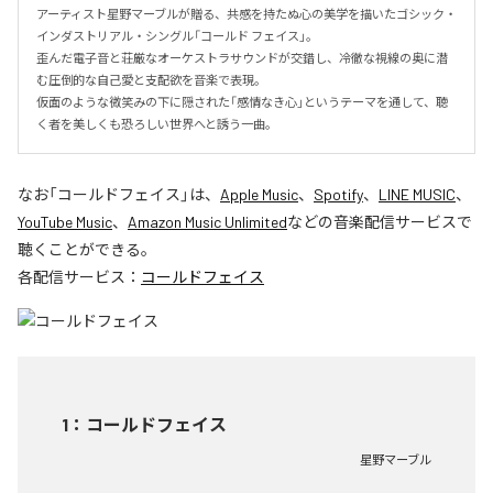
アーティスト星野マーブルが贈る、共感を持たぬ心の美学を描いたゴシック・
インダストリアル・シングル「コールド フェイス」。

歪んだ電子音と荘厳なオーケストラサウンドが交錯し、冷徹な視線の奥に潜
む圧倒的な自己愛と支配欲を音楽で表現。

仮面のような微笑みの下に隠された「感情なき心」というテーマを通して、聴
く者を美しくも恐ろしい世界へと誘う一曲。
なお「
コールドフェイス
」は、
Apple Music
、
Spotify
、
LINE MUSIC
、
YouTube Music
、
Amazon Music Unlimited
などの音楽配信サービスで
聴くことができる。
各配信サービス：
コールドフェイス
1
：
コールドフェイス
星野マーブル