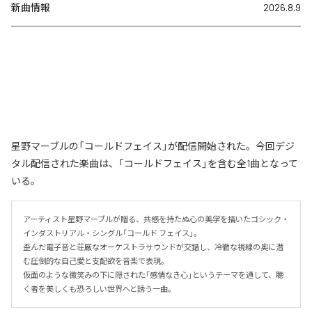
新曲情報
2026.8.9
星野マーブルの「コールドフェイス」が配信開始された。今回デジ
タル配信された楽曲は、「コールドフェイス」を含む全1曲となって
いる。
アーティスト星野マーブルが贈る、共感を持たぬ心の美学を描いたゴシック・
インダストリアル・シングル「コールド フェイス」。

歪んだ電子音と荘厳なオーケストラサウンドが交錯し、冷徹な視線の奥に潜
む圧倒的な自己愛と支配欲を音楽で表現。

仮面のような微笑みの下に隠された「感情なき心」というテーマを通して、聴
く者を美しくも恐ろしい世界へと誘う一曲。