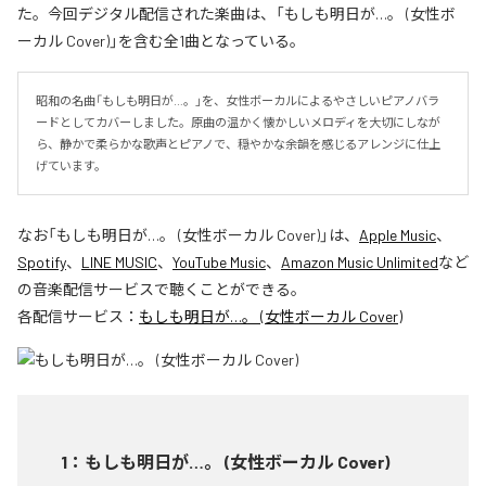
た。今回デジタル配信された楽曲は、「もしも明日が…。 (女性ボ
ーカル Cover)」を含む全1曲となっている。
昭和の名曲「もしも明日が…。」を、女性ボーカルによるやさしいピアノバラ
ードとしてカバーしました。原曲の温かく懐かしいメロディを大切にしなが
ら、静かで柔らかな歌声とピアノで、穏やかな余韻を感じるアレンジに仕上
げています。
なお「
もしも明日が…。 (女性ボーカル Cover)
」は、
Apple Music
、
Spotify
、
LINE MUSIC
、
YouTube Music
、
Amazon Music Unlimited
など
の音楽配信サービスで聴くことができる。
各配信サービス：
もしも明日が…。 (女性ボーカル Cover)
1
：
もしも明日が…。 (女性ボーカル Cover)