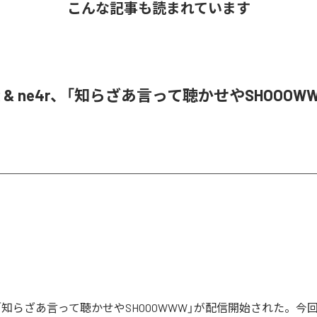
こんな記事も読まれています
oR & ne4r、「知らざあ言って聴かせやSHOOOW
Rの「知らざあ言って聴かせやSHOOOWWW」が配信開始された。