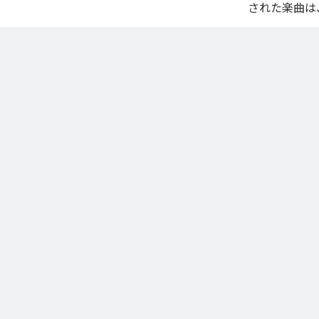
された楽曲は
なお「
知らざあ
YouTube Music
各配信サービ
1
：
知ら
ACIDBOYSCLUB
ジャンル：
ヒ