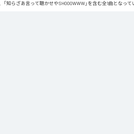
、「知らざあ言って聴かせやSHOOOWWW」を含む全1曲となって
言って聴かせやSHOOOWWW
」は、
Apple Music
、
Spotify
、
LINE 
、
Amazon Music Unlimited
などの音楽配信サービスで聴くこと
ス：
知らざあ言って聴かせやSHOOOWWW
ざあ言って聴かせやSHOOOWWW
ップホップ/ラップ
/
J-Pop
/
ロック