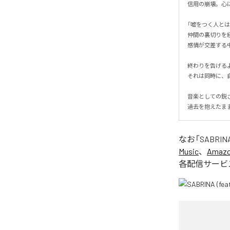
信用の崩壊。心に
「嘘をつく人とは
仲間の裏切りを経
感情が交差する中
終わりを告げるよ
それは同時に、自
音楽としての鋭さ
過去を抱えたま
なお「
SABRINA 
Music
、
Amazon
各配信サービ