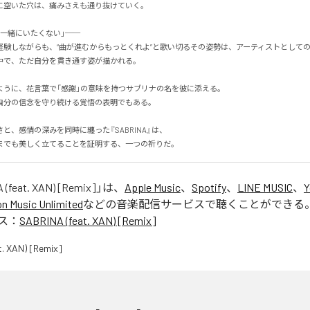
空いた穴は、痛みさえも通り抜けていく。

一緒にいたくない」──

験しながらも、“曲が進むからもっとくれよ”と歌い切るその姿勢は、アーティストとしての矜
で、ただ自分を貫き通す姿が描かれる。

うに、花言葉で「感謝」の意味を持つサブリナの名を彼に添える。

分の信念を守り続ける覚悟の表明でもある。

と、感情の深みを同時に纏った『SABRINA』は、

までも美しく立てることを証明する、一つの祈りだ。
(feat. XAN) [Remix]
」は、
Apple Music
、
Spotify
、
LINE MUSIC
、
Y
 Music Unlimited
などの音楽配信サービスで聴くことができる
ス：
SABRINA (feat. XAN) [Remix]