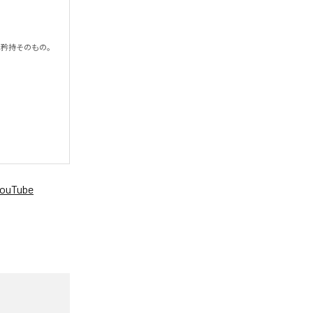
持そのもの。

ouTube
。