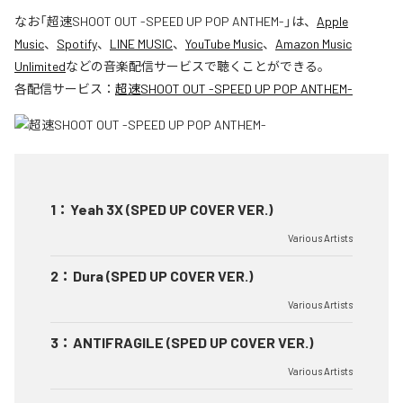
なお「
超速SHOOT OUT -SPEED UP POP ANTHEM-
」は、
Apple
Music
、
Spotify
、
LINE MUSIC
、
YouTube Music
、
Amazon Music
Unlimited
などの音楽配信サービスで聴くことができる。
各配信サービス：
超速SHOOT OUT -SPEED UP POP ANTHEM-
1
：
Yeah 3X (SPED UP COVER VER.)
Various Artists
2
：
Dura (SPED UP COVER VER.)
Various Artists
3
：
ANTIFRAGILE (SPED UP COVER VER.)
Various Artists