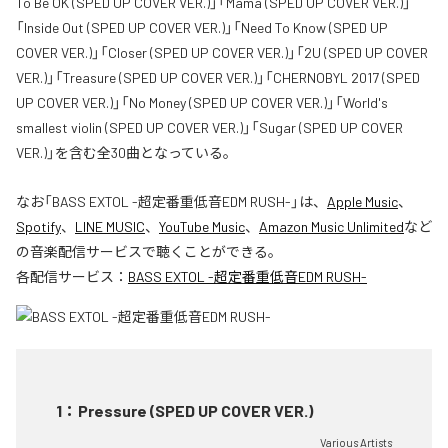
To Be OK (SPED UP COVER VER.)」「Mama (SPED UP COVER VER.)」
「Inside Out (SPED UP COVER VER.)」「Need To Know (SPED UP
COVER VER.)」「Closer (SPED UP COVER VER.)」「2U (SPED UP COVER
VER.)」「Treasure (SPED UP COVER VER.)」「CHERNOBYL 2017 (SPED
UP COVER VER.)」「No Money (SPED UP COVER VER.)」「World's
smallest violin (SPED UP COVER VER.)」「Sugar (SPED UP COVER
VER.)」を含む全30曲となっている。
なお「
BASS EXTOL -超定番重低音EDM RUSH-
」は、
Apple Music
、
Spotify
、
LINE MUSIC
、
YouTube Music
、
Amazon Music Unlimited
など
の音楽配信サービスで聴くことができる。
各配信サービス：
BASS EXTOL -超定番重低音EDM RUSH-
1
：
Pressure (SPED UP COVER VER.)
Various Artists