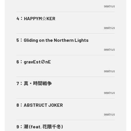
seatrus
4
：
HAPPYM☆KER
seatrus
5
：
Gliding on the Northern Lights
seatrus
6
：
gravEst∅nE
seatrus
7
：
真・時間戦争
seatrus
8
：
ABSTRUCT JOKER
seatrus
9
：
潮 (feat. 花隈千冬)