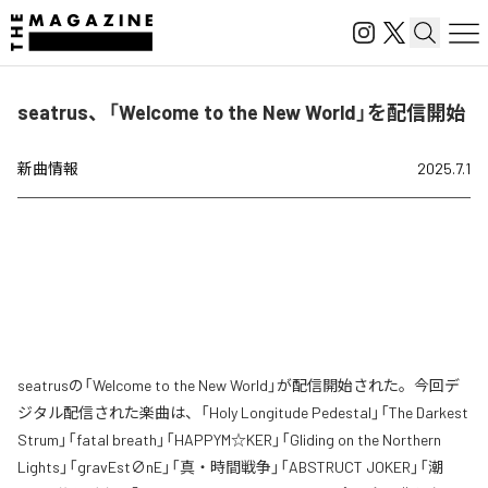
seatrus、「Welcome to the New World」を配信開始
新曲情報
2025.7.1
seatrusの「Welcome to the New World」が配信開始された。今回デ
ジタル配信された楽曲は、「Holy Longitude Pedestal」「The Darkest
Strum」「fatal breath」「HAPPYM☆KER」「Gliding on the Northern
Lights」「gravEst∅nE」「真・時間戦争」「ABSTRUCT JOKER」「潮