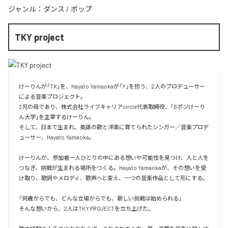
ジャンル：
ダンス
/
ポップ
TKY project
けーりんが「TK」を、Hayato Yamaokaが「Y」を担う、2人のプロデューサー
による音楽プロジェクト。

3児の母であり、株式会社ライフキャリアcircle代表取締役、「Bポジけーり
ん大学」を主宰するけーりん。

そして、日本で生まれ、英語の歌と洋楽に育てられたシンガー／音楽プロデ
ューサー、Hayato Yamaoka。

けーりんが、参加者一人ひとりの中にある想いや可能性を見つけ、人と人を
つなぎ、挑戦が生まれる場所をつくる。Hayato Yamaokaが、その想いを受
け取り、歌詞やメロディ、歌声へと変え、一つの音楽作品として形にする。

「何歳からでも、どんな立場からでも、新しい挑戦は始められる」

そんな想いから、2人はTKY PROJECTを立ち上げた。
