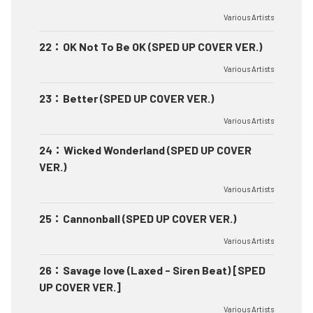
Various Artists
22
：
OK Not To Be OK (SPED UP COVER VER.)
Various Artists
23
：
Better (SPED UP COVER VER.)
Various Artists
24
：
Wicked Wonderland (SPED UP COVER
VER.)
Various Artists
25
：
Cannonball (SPED UP COVER VER.)
Various Artists
26
：
Savage love (Laxed - Siren Beat) [SPED
UP COVER VER.]
Various Artists