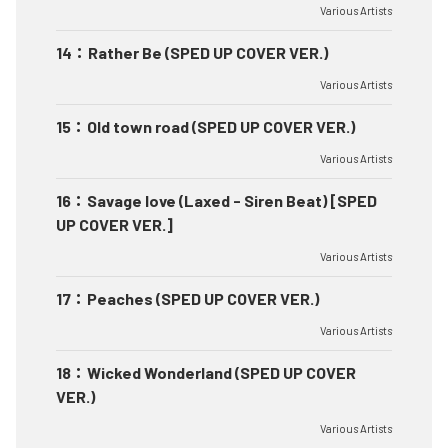
Various Artists
14
：
Rather Be (SPED UP COVER VER.)
Various Artists
15
：
Old town road (SPED UP COVER VER.)
Various Artists
16
：
Savage love (Laxed - Siren Beat) [SPED
UP COVER VER.]
Various Artists
17
：
Peaches (SPED UP COVER VER.)
Various Artists
18
：
Wicked Wonderland (SPED UP COVER
VER.)
Various Artists