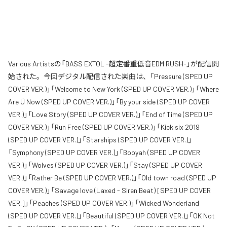
Various Artistsの「BASS EXTOL -超定番重低音EDM RUSH-」が配信開
始された。今回デジタル配信された楽曲は、「Pressure (SPED UP
COVER VER.)」「Welcome to New York (SPED UP COVER VER.)」「Where
Are Ü Now (SPED UP COVER VER.)」「By your side (SPED UP COVER
VER.)」「Love Story (SPED UP COVER VER.)」「End of Time (SPED UP
COVER VER.)」「Run Free (SPED UP COVER VER.)」「Kick six 2019
(SPED UP COVER VER.)」「Starships (SPED UP COVER VER.)」
「Symphony (SPED UP COVER VER.)」「Booyah (SPED UP COVER
VER.)」「Wolves (SPED UP COVER VER.)」「Stay (SPED UP COVER
VER.)」「Rather Be (SPED UP COVER VER.)」「Old town road (SPED UP
COVER VER.)」「Savage love (Laxed - Siren Beat) [SPED UP COVER
VER.]」「Peaches (SPED UP COVER VER.)」「Wicked Wonderland
(SPED UP COVER VER.)」「Beautiful (SPED UP COVER VER.)」「OK Not