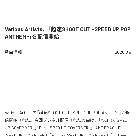
Various Artists、「超速SHOOT OUT -SPEED UP POP
ANTHEM-」を配信開始
新曲情報
2026.8.9
Various Artistsの「超速SHOOT OUT -SPEED UP POP ANTHEM-」が配
信開始された。今回デジタル配信された楽曲は、「Yeah 3X (SPED
UP COVER VER.)」「Dura (SPED UP COVER VER.)」「ANTIFRAGILE
(SPED UP COVER VER.)」「Anyone (SPED UP COVER VER.)」「Uptown