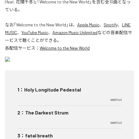
(feat. 花隈千冬)」「Welcome to the New World」を含む全10曲となっ
ている。
なお「
Welcome to the New World
」は、
Apple Music
、
Spotify
、
LINE
MUSIC
、
YouTube Music
、
Amazon Music Unlimited
などの音楽配信サ
ービスで聴くことができる。
各配信サービス：
Welcome to the New World
1
：
Holy Longitude Pedestal
seatrus
2
：
The Darkest Strum
seatrus
3
：
fatal breath