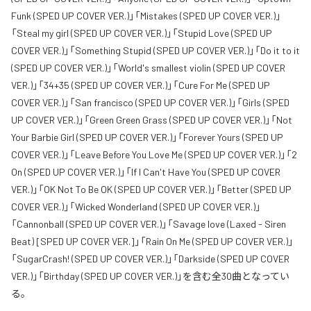
Funk (SPED UP COVER VER.)」「Mistakes (SPED UP COVER VER.)」
「Steal my girl (SPED UP COVER VER.)」「Stupid Love (SPED UP
COVER VER.)」「Something Stupid (SPED UP COVER VER.)」「Do it to it
(SPED UP COVER VER.)」「World's smallest violin (SPED UP COVER
VER.)」「34+35 (SPED UP COVER VER.)」「Cure For Me (SPED UP
COVER VER.)」「San francisco (SPED UP COVER VER.)」「Girls (SPED
UP COVER VER.)」「Green Green Grass (SPED UP COVER VER.)」「Not
Your Barbie Girl (SPED UP COVER VER.)」「Forever Yours (SPED UP
COVER VER.)」「Leave Before You Love Me (SPED UP COVER VER.)」「2
On (SPED UP COVER VER.)」「If I Can't Have You (SPED UP COVER
VER.)」「OK Not To Be OK (SPED UP COVER VER.)」「Better (SPED UP
COVER VER.)」「Wicked Wonderland (SPED UP COVER VER.)」
「Cannonball (SPED UP COVER VER.)」「Savage love (Laxed - Siren
Beat) [SPED UP COVER VER.]」「Rain On Me (SPED UP COVER VER.)」
「SugarCrash! (SPED UP COVER VER.)」「Darkside (SPED UP COVER
VER.)」「Birthday (SPED UP COVER VER.)」を含む全30曲となってい
る。