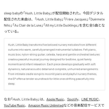
sleep babyの「Hush, Little Baby」が配信開始された。今回デジタル
配信された楽曲は、「Hush, Little Baby」「Frère Jacques」「Duérmete
Niño」「Au Clair de la Lune」「All my Little Ducklings」を含む全5曲とな
っている。
Hush, Little Baby transforms five beloved nursery melodies from different 
cultures into warm, carefully arranged instrumental lullabies. Felt piano, 
music box, nylon-string guitar, celesta, harp and gentle orchestral textures 
create a peaceful musical journey designed for bedtime, quiet family 
moments and infant relaxation. Each piece develops gradually with soft 
dynamics, natural acoustic detail and complete, unhurried arrangements. 
From intimate cradle songs to moonlit piano and playful nursery themes, 
the EP offers a tender soundtrack for little ones drifting peacefully into 
sleep.
なお「
Hush, Little Baby
」は、
Apple Music
、
Spotify
、
LINE MUSIC
、
YouTube Music
、
Amazon Music Unlimited
などの音楽配信サービスで