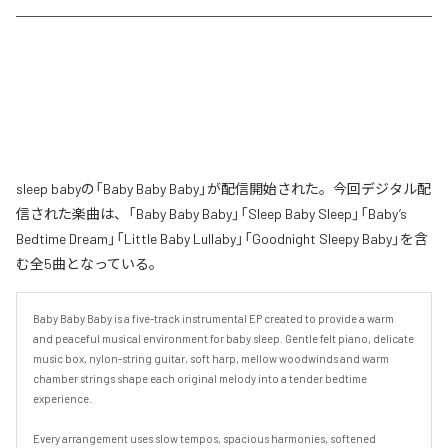
sleep babyの「Baby Baby Baby」が配信開始された。今回デジタル配
信された楽曲は、「Baby Baby Baby」「Sleep Baby Sleep」「Baby’s
Bedtime Dream」「Little Baby Lullaby」「Goodnight Sleepy Baby」を含
む全5曲となっている。
Baby Baby Baby is a five-track instrumental EP created to provide a warm 
and peaceful musical environment for baby sleep. Gentle felt piano, delicate 
music box, nylon-string guitar, soft harp, mellow woodwinds and warm 
chamber strings shape each original melody into a tender bedtime 
experience.

Every arrangement uses slow tempos, spacious harmonies, softened 