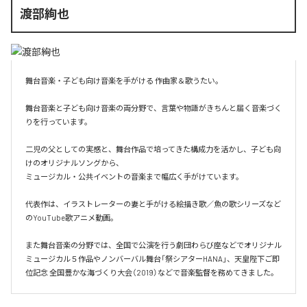
渡部絢也
舞台音楽・子ども向け音楽を手がける 作曲家＆歌うたい。

舞台音楽と子ども向け音楽の両分野で、言葉や物語がきちんと届く音楽づく
りを行っています。

二児の父としての実感と、舞台作品で培ってきた構成力を活かし、子ども向
けのオリジナルソングから、

ミュージカル・公共イベントの音楽まで幅広く手がけています。

代表作は、イラストレーターの妻と手がける絵描き歌／魚の歌シリーズなど
のYouTube歌アニメ動画。

また舞台音楽の分野では、全国で公演を行う劇団わらび座などでオリジナル
ミュージカル５作品やノンバーバル舞台「祭シアターHANA」、天皇陛下ご即
位記念 全国豊かな海づくり大会（2019）などで音楽監督を務めてきました。