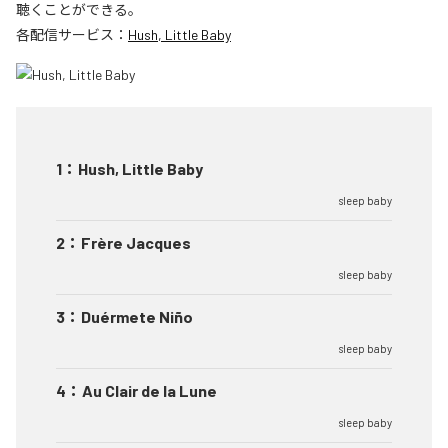
聴くことができる。
各配信サービス：
Hush, Little Baby
1
：
Hush, Little Baby
sleep baby
2
：
Frère Jacques
sleep baby
3
：
Duérmete Niño
sleep baby
4
：
Au Clair de la Lune
sleep baby