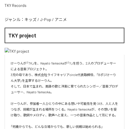
TKY Records
ジャンル：
キッズ
/
J-Pop
/
アニメ
TKY project
けーりんが「TK」を、Hayato Yamaokaが「Y」を担う、2人のプロデューサー
による音楽プロジェクト。

3児の母であり、株式会社ライフキャリアcircle代表取締役、「Bポジけーり
ん大学」を主宰するけーりん。

そして、日本で生まれ、英語の歌と洋楽に育てられたシンガー／音楽プロデ
ューサー、Hayato Yamaoka。

けーりんが、参加者一人ひとりの中にある想いや可能性を見つけ、人と人を
つなぎ、挑戦が生まれる場所をつくる。Hayato Yamaokaが、その想いを受
け取り、歌詞やメロディ、歌声へと変え、一つの音楽作品として形にする。

「何歳からでも、どんな立場からでも、新しい挑戦は始められる」
