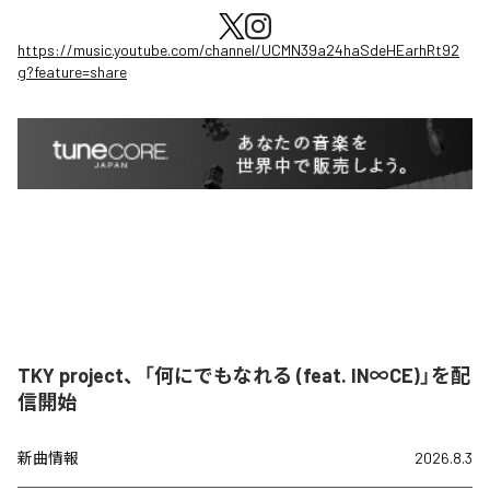
https://music.youtube.com/channel/UCMN39a24haSdeHEarhRt92
g?feature=share
TKY project、「何にでもなれる (feat. IN∞CE)」を配
信開始
新曲情報
2026.8.3