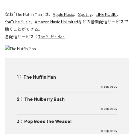
なお「
The Muffin Man
」は、
Apple Music
、
Spotify
、
LINE MUSIC
、
YouTube Music
、
Amazon Music Unlimited
などの音楽配信サービスで
聴くことができる。
各配信サービス：
The Muffin Man
1
：
The Muffin Man
sleep baby
2
：
The Mulberry Bush
sleep baby
3
：
Pop Goes the Weasel
sleep baby