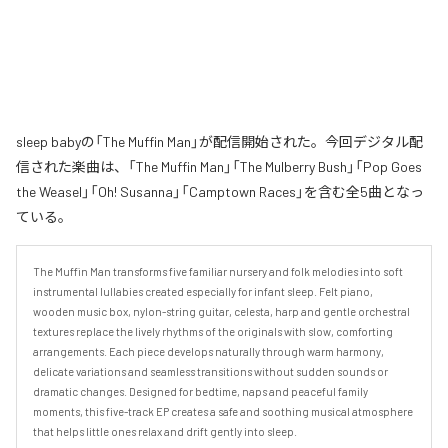
sleep babyの「The Muffin Man」が配信開始された。今回デジタル配
信された楽曲は、「The Muffin Man」「The Mulberry Bush」「Pop Goes
the Weasel」「Oh! Susanna」「Camptown Races」を含む全5曲となっ
ている。
The Muffin Man transforms five familiar nursery and folk melodies into soft 
instrumental lullabies created especially for infant sleep. Felt piano, 
wooden music box, nylon-string guitar, celesta, harp and gentle orchestral 
textures replace the lively rhythms of the originals with slow, comforting 
arrangements. Each piece develops naturally through warm harmony, 
delicate variations and seamless transitions without sudden sounds or 
dramatic changes. Designed for bedtime, naps and peaceful family 
moments, this five-track EP creates a safe and soothing musical atmosphere 
that helps little ones relax and drift gently into sleep.