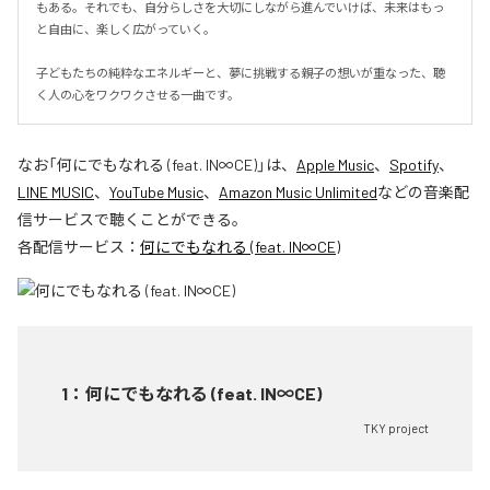
もある。それでも、自分らしさを大切にしながら進んでいけば、未来はもっ
と自由に、楽しく広がっていく。

子どもたちの純粋なエネルギーと、夢に挑戦する親子の想いが重なった、聴
く人の心をワクワクさせる一曲です。
なお「
何にでもなれる (feat. IN∞CE)
」は、
Apple Music
、
Spotify
、
LINE MUSIC
、
YouTube Music
、
Amazon Music Unlimited
などの音楽配
信サービスで聴くことができる。
各配信サービス：
何にでもなれる (feat. IN∞CE)
1
：
何にでもなれる (feat. IN∞CE)
TKY project