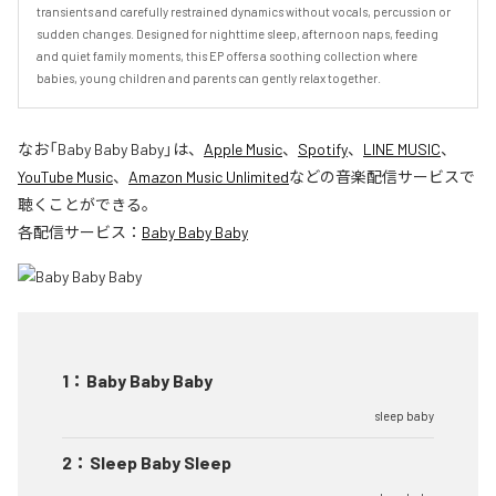
transients and carefully restrained dynamics without vocals, percussion or 
sudden changes. Designed for nighttime sleep, afternoon naps, feeding 
and quiet family moments, this EP offers a soothing collection where 
babies, young children and parents can gently relax together.
なお「
Baby Baby Baby
」は、
Apple Music
、
Spotify
、
LINE MUSIC
、
YouTube Music
、
Amazon Music Unlimited
などの音楽配信サービスで
聴くことができる。
各配信サービス：
Baby Baby Baby
1
：
Baby Baby Baby
sleep baby
2
：
Sleep Baby Sleep