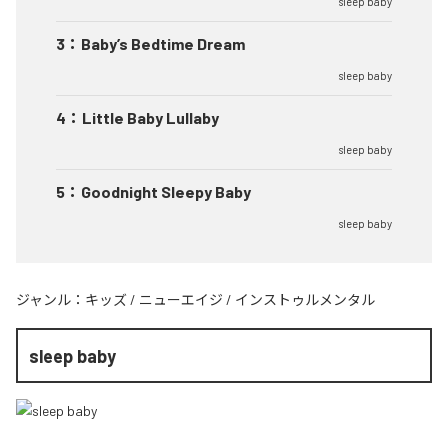
sleep baby
3
：
Baby’s Bedtime Dream
sleep baby
4
：
Little Baby Lullaby
sleep baby
5
：
Goodnight Sleepy Baby
sleep baby
ジャンル：
キッズ
/
ニューエイジ
/
インストゥルメンタル
sleep baby