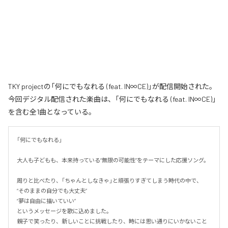
TKY projectの「何にでもなれる (feat. IN∞CE)」が配信開始された。
今回デジタル配信された楽曲は、「何にでもなれる (feat. IN∞CE)」
を含む全1曲となっている。
「何にでもなれる」

大人も子どもも、本来持っている“無限の可能性”をテーマにした応援ソング。

周りと比べたり、「ちゃんとしなきゃ」と頑張りすぎてしまう時代の中で、

“そのままの自分でも大丈夫”

“夢は自由に描いていい”

というメッセージを歌に込めました。

親子で笑ったり、新しいことに挑戦したり、時には思い通りにいかないこと