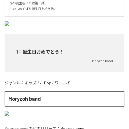
孫の誕生祝いの歌第三弾。

そのものずばり誕生日を祝う歌。
1
：
誕生日おめでとう！
Moryzoh band
ジャンル：
キッズ
/
J-Pop
/
ワールド
Moryzoh band
Moryzoh band
の他のリリース：
Moryzoh band