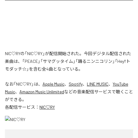
NIC♡RYの「NIC♡RY」が配信開始された。今回デジタル配信された
楽曲は、「PEACE」「サマグッタイム」「踊るニンニコリン」「Hey!!ト
モダッチ☆」を含む全4曲となっている。
なお「
NIC♡RY
」は、
Apple Music
、
Spotify
、
LINE MUSIC
、
YouTube
Music
、
Amazon Music Unlimited
などの音楽配信サービスで聴くこと
ができる。
各配信サービス：
NIC♡RY