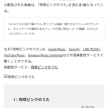
ル配信された楽曲は、「肉球ピンクのうた」を含む全1曲となってい
る。
TikTokで大人気の「猫キラル」オリジナル楽曲！軽やかなウクレレのサウンド
に、キャッチーで中毒性のあるフレーズが耳に残るショート動画・BGMにぴ
ったりのナンバーです。
なお「
肉球ピンクのうた
」は、
Apple Music
、
Spotify
、
LINE MUSIC
、
YouTube Music
、
Amazon Music Unlimited
などの音楽配信サービスで
聴くことができる。
各配信サービス：
肉球ピンクのうた
1
：
肉球ピンクのうた
ネコキラル