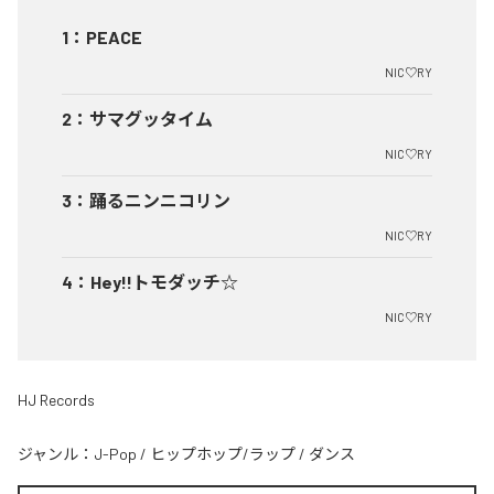
1
：
PEACE
NIC♡RY
2
：
サマグッタイム
NIC♡RY
3
：
踊るニンニコリン
NIC♡RY
4
：
Hey!!トモダッチ☆
NIC♡RY
HJ Records
ジャンル：
J-Pop
/
ヒップホップ/ラップ
/
ダンス