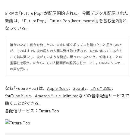
GIRIAの「Future Pop」が配信開始された。今回デジタル配信された
楽曲は、「Future Pop」「Future Pop (Instrumental)」を含む全2曲と
なっている。
誰かのために何かを施したい、未来に輝くポップスを贈りたいと思うものだ
が、それはすでに彼の周りの人間は受け取り済みで、充分に満ちているから
こそ輪は繁栄し、彼がそのような発想に至っているという、俯瞰することの
重要性を歌う。だからこその人間関係の脆弱さをテーマに。GIRIAのリスナー
の声を元に。
なお「
Future Pop
」は、
Apple Music
、
Spotify
、
LINE MUSIC
、
YouTube Music
、
Amazon Music Unlimited
などの音楽配信サービスで
聴くことができる。
各配信サービス：
Future Pop