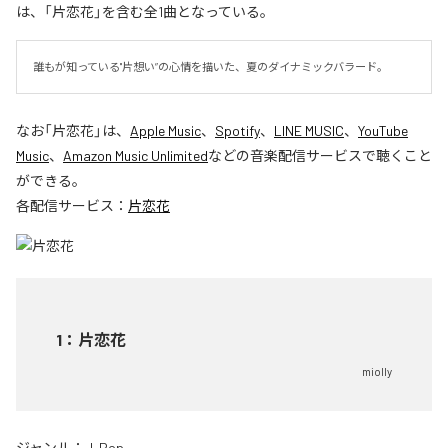
は、「片恋花」を含む全1曲となっている。
誰もが知っている"片想い”の心情を描いた、夏のダイナミックバラード。
なお「
片恋花
」は、
Apple Music
、
Spotify
、
LINE MUSIC
、
YouTube
Music
、
Amazon Music Unlimited
などの音楽配信サービスで聴くこと
ができる。
各配信サービス：
片恋花
1
：
片恋花
miolly
ジャンル：
J-Pop