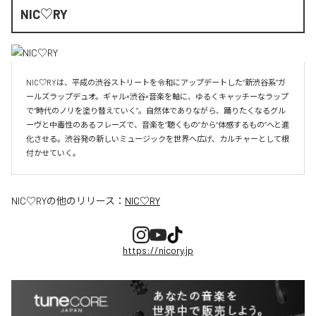
NIC♡RY
NIC♡RYは、平成の渋谷ストリートを令和にアップデートした“新渋谷系”ガ
ールズラップデュオ。ギャル×渋谷×音楽を軸に、ゆるくキャッチーなラップ
で“時代のノリを塗り替えていく”。自然体でありながら、踊りたくなるグル
ーヴと中毒性のあるフレーズで、音楽を“聴くもの”から“体感するもの”へと進
化させる。渋谷発の新しいミュージックを世界へ広げ、カルチャーとして根
付かせていく。
NIC♡RY
の他のリリース：
NIC♡RY
https://nicory.jp