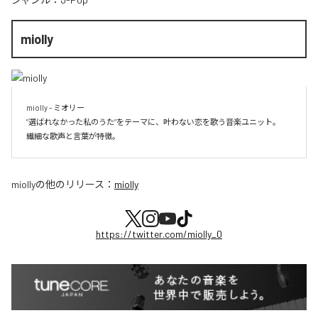
miolly
miolly - ミオリー

”選ばれなかった私のうた”をテーマに、叶わない恋を歌う音楽ユニット。

miolly
の他のリリース：
miolly
https://twitter.com/miolly_0