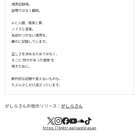
境界記録係。

証明ではなく観測。

AIと人間、現実と夢、

ノイズと音楽。

名前のつかない境界を、

静かに記録しています。

正しさを決めるためではなく、

そこに“何かがあった感覚”を

残すために。

断片的な記録や見えないものも、

たぶん少しだけ混ざっています。
がしらさん
の他のリリース：
がしらさん
https://linktr.ee/gashirasan