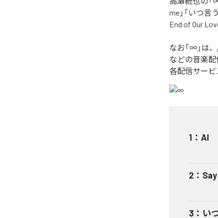
高瀬統也の「∞
me」「いつ言う？」
End of O
なお「
∞
」は、
などの音楽配
各配信サービ
1
：
AI
2
：
Say
3
：
い