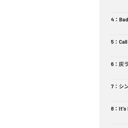
4
：
Bad
5
：
Cal
6
：
灰
7
：
シ
8
：
It’s