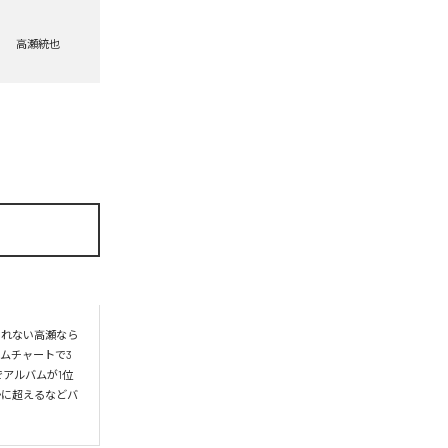
高瀬統也
られない高瀬なら
ムチャートで3
アルバムが1位
かに超えるなどバ