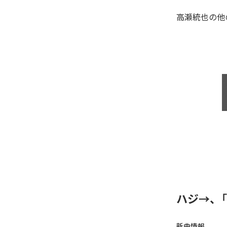
高瀬統也
の他
ハジ→、
新曲情報