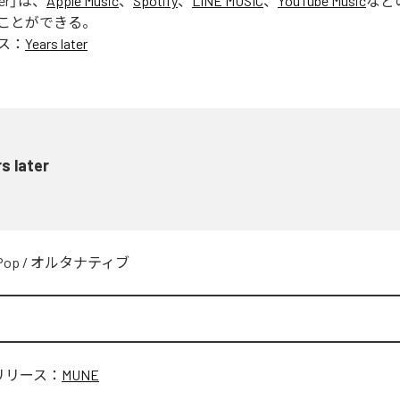
er
」は、
Apple Music
、
Spotify
、
LINE MUSIC
、
YouTube Music
など
ことができる。
ス：
Years later
s later
Pop
/
オルタナティブ
リリース：
MUNE