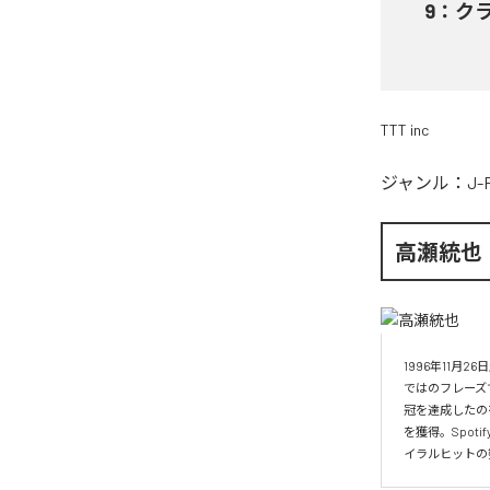
9
：
ク
TTT inc
ジャンル：
J-
高瀬統也
1996年11
ではのフレーズ
冠を達成したの
を獲得。Spo
イラルヒットの