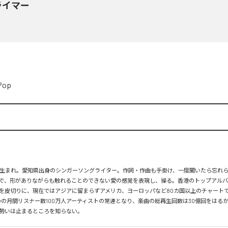
ライマー
Pop
月26日生まれ。愛知県出身のシンガーソングライター。作詞・作曲も手掛け、一度聞いたら忘れ
で、形がありながらも触れることのできない愛の感覚を表現し、操る。香港のトップアルバ
を皮切りに、現在ではアジアに留まらずアメリカ、ヨーロッパなど80カ国以上のチャートで
tifyの月間リスナー数100万人アーティストの常連となり、楽曲の総再生回数は30億回をはる
勢いは止まるところを知らない。