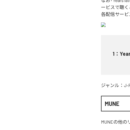
なお「
Years lat
ービスで聴く
各配信サービ
1
：
Year
ジャンル：
J-
MUNE
MUNE
の他の