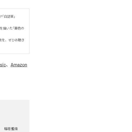
P「白詰草」
を描いた「藤色の
枚を、ぜひお聴き
sic
、
Amazon
稲垣 藍佳