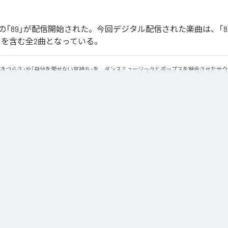
「89」が配信開始された。今回デジタル配信された楽曲は、「89」
ntal)」を含む全2曲となっている。
生きづらさ」や「自分を愛せない気持ち」を、ダンスミュージックとポップスを融合させたサ
感のあるビートと繊細な歌詞が交差し、苦しさの中にも小さな希望を見つけ出していく。 「味
にそっと寄り添う作品です。
Apple Music
、
Spotify
、
LINE MUSIC
、
YouTube Music
、
Amazon Mus
信サービスで聴くことができる。
ス：
89