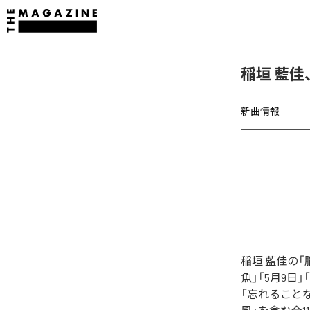
稲垣 藍
新曲情報
稲垣 藍佳の
魚」「5月9日」「白
「忘れることなんて