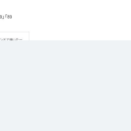
「89
ウンドで描いた一
方だよ」というメ
ic Unlimited