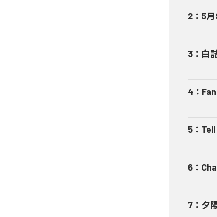
2
：
5月
3
：
白
4
：
Fan
5
：
Tel
6
：
Cha
7
：
夕