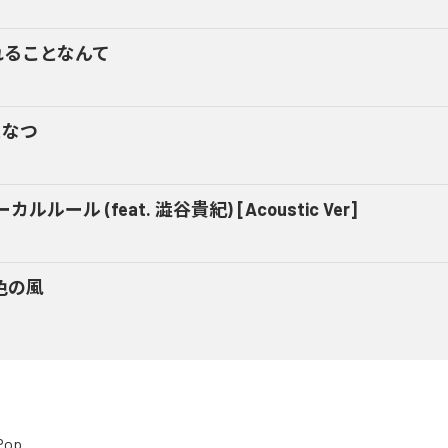
れることなんて
となつ
カルルール (feat. 澁谷貴紀) [Acoustic Ver]
色の風
Pop