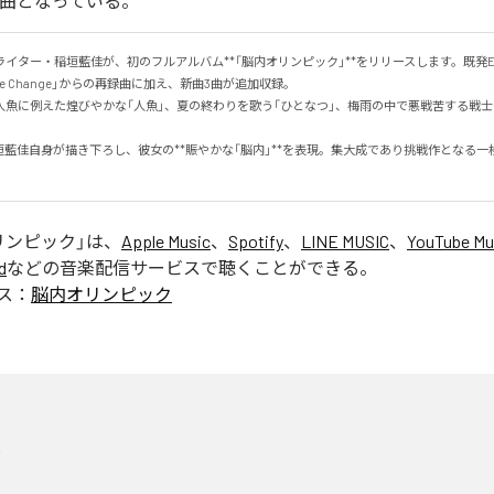
1曲となっている。
イター・稲垣藍佳が、初のフルアルバム**「脳内オリンピック」**をリリースします。既発E
ange Change」からの再録曲に加え、新曲3曲が追加収録。

人魚に例えた煌びやかな「人魚」、夏の終わりを歌う「ひとなつ」、梅雨の中で悪戦苦する戦士
垣藍佳自身が描き下ろし、彼女の**賑やかな「脳内」**を表現。集大成であり挑戦作となる一
リンピック
」は、
Apple Music
、
Spotify
、
LINE MUSIC
、
YouTube Mu
d
などの音楽配信サービスで聴くことができる。
ス：
脳内オリンピック
魚