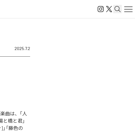
2025.7.2
楽曲は、「人
e」「夕陽と橋と君」
r]」「藤色の