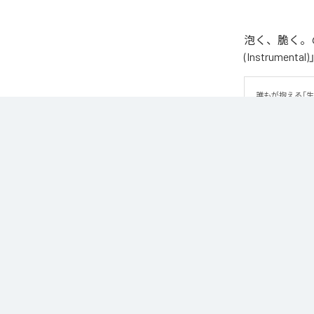
泡く、脆く。の
(Instrume
誰もが抱える「
曲です。 疾走
ッセージが、心
なお「
89
」は、
などの音楽配
各配信サービ
1
：
89