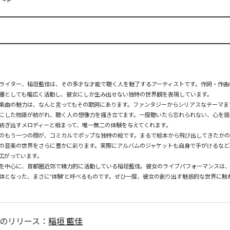
ライター、稲垣藍佳は、その多才な才能で聴く人を魅了するアーティストです。作詞・作曲
優としても幅広く活動し、彼女にしか生み出せない独特の世界観を表現しています。

楽曲の魅力は、なんと言ってもその歌詞にあります。ファンタジーからシリアスなテーマま
にした物語が紡がれ、聴く人の想像力を掻き立てます。一度聴いたら忘れられない、心を揺
紡ぎ出すメロディーと相まって、唯一無二の体験を与えてくれます。

のもう一つの顔が、コミカルでポップな独特の絵です。まるで絵本から飛び出してきたか
の音楽の世界をさらに豊かに彩ります。実際にアルバムのジャケットも自身で手がけるなど
広がっています。

を中心に、首都圏近郊で精力的に活動している稲垣藍佳。彼女のライブパフォーマンスは
体となった、まさに“体験”と呼べるものです。ぜひ一度、彼女の創り出す魅惑的な世界に触
のリリース：
稲垣 藍佳