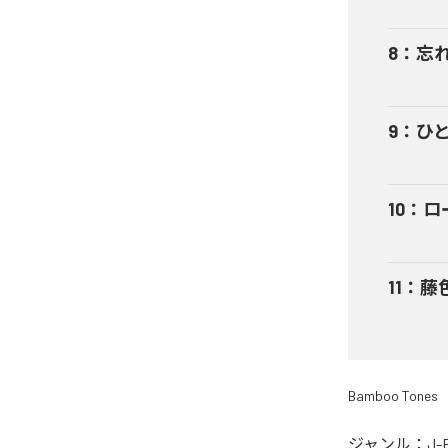
8
：
忘
9
：
ひ
10
：
ロー
11
：
藤
Bamboo Tones
ジャンル：
J-