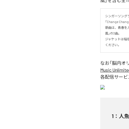
風」を含む全1
シンガーソングラ
「Change Ch
新曲は、青春を
風」の3曲。

ジャケットは稲
ください。
なお「
脳内オ
Music Unlimite
各配信サービ
1
：
人