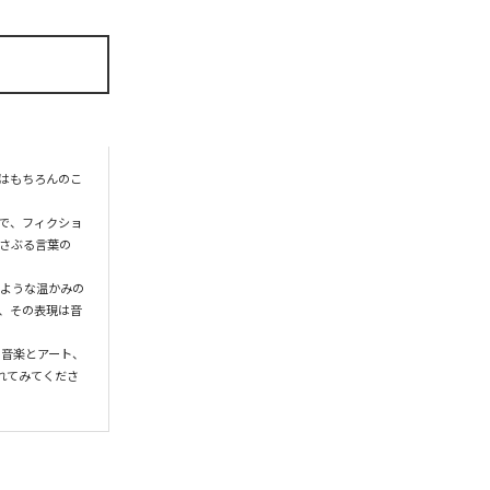
はもちろんのこ
で、フィクショ
さぶる言葉の
のような温かみの
、その表現は音
、音楽とアート、
れてみてくださ