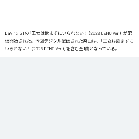
DaVinci STの「王女は飲まずにいられない！ (2026 DEMO Ver.)」が配
信開始された。今回デジタル配信された楽曲は、「王女は飲まずに
いられない！ (2026 DEMO Ver.)」を含む全1曲となっている。
なお「
王女は飲まずにいられない！ (2026 DEMO Ver.)
」は、
Apple
Music
、
Spotify
、
LINE MUSIC
、
YouTube Music
、
Amazon Music
Unlimited
などの音楽配信サービスで聴くことができる。
各配信サービス：
王女は飲まずにいられない！ (2026 DEMO Ver.)
1
：
王女は飲まずにいられない！ (2026 DEMO
Ver.)