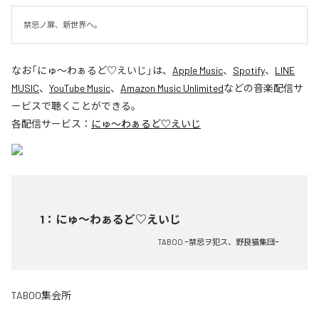
禁忌ノ扉、新世界ヘ。
なお「
にゅ〜わぁるど♡えいじ
」は、
Apple Music
、
Spotify
、
LINE
MUSIC
、
YouTube Music
、
Amazon Music Unlimited
などの音楽配信サ
ービスで聴くことができる。
各配信サービス：
にゅ〜わぁるど♡えいじ
1
：
にゅ〜わぁるど♡えいじ
TABOO ｰ禁忌ヲ犯ス、野良猫集団ｰ
TABOO集会所