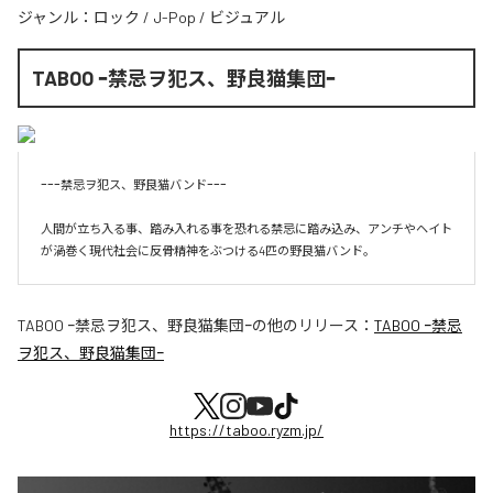
ジャンル：
ロック
/
J-Pop
/
ビジュアル
TABOO ｰ禁忌ヲ犯ス、野良猫集団ｰ
ｰｰｰ禁忌ヲ犯ス、野良猫バンドｰｰｰ

人間が立ち入る事、踏み入れる事を恐れる禁忌に踏み込み、アンチやヘイト
が渦巻く現代社会に反骨精神をぶつける4匹の野良猫バンド。
TABOO ｰ禁忌ヲ犯ス、野良猫集団ｰ
の他のリリース：
TABOO ｰ禁忌
ヲ犯ス、野良猫集団ｰ
https://taboo.ryzm.jp/